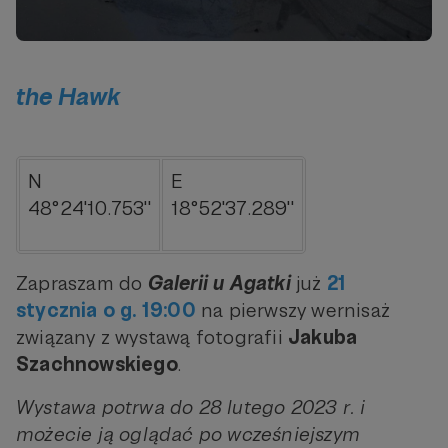
the Hawk
N
E
48°24'10.753''
18°52'37.289''
Zapraszam do
Galerii u Agatki
już
21
stycznia o g. 19:00
na pierwszy wernisaż
związany z wystawą fotografii
Jakuba
Szachnowskiego
.
Wystawa potrwa do 28 lutego 2023 r. i
możecie ją oglądać po wcześniejszym