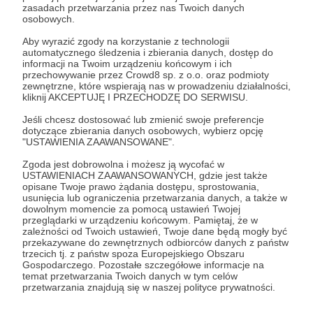
zasadach przetwarzania przez nas Twoich danych
do głowy. To nie to samo co podczas ruchu, w
osobowych.
powietrzu. Tam kolejne plany przesuwają się
Aby wyrazić zgody na korzystanie z technologii
dużo szybciej, łatwiej jest wszystko zrozumieć.
automatycznego śledzenia i zbierania danych, dostęp do
informacji na Twoim urządzeniu końcowym i ich
Z resztą wydaje mi się, że ludzie to ptaki -
przechowywanie przez Crowd8 sp. z o.o. oraz podmioty
zewnętrzne, które wspierają nas w prowadzeniu działalności,
popatrz na ten ich odstający nos."
kliknij AKCEPTUJĘ I PRZECHODZĘ DO SERWISU.
Jeśli chcesz dostosować lub zmienić swoje preferencje
dotyczące zbierania danych osobowych, wybierz opcję
"USTAWIENIA ZAAWANSOWANE".
Zgoda jest dobrowolna i możesz ją wycofać w
USTAWIENIACH ZAAWANSOWANYCH, gdzie jest także
Jakub Szachnowski
opisane Twoje prawo żądania dostępu, sprostowania,
usunięcia lub ograniczenia przetwarzania danych, a także w
ur. 1998 r. w Nowym Sączu,
artysta wizualny,
dowolnym momencie za pomocą ustawień Twojej
przeglądarki w urządzeniu końcowym. Pamiętaj, że w
fotograf. Student na wydziale Grafiki
zależności od Twoich ustawień, Twoje dane będą mogły być
przekazywane do zewnętrznych odbiorców danych z państw
krakowskiej Akademii Sztuk Pięknych oraz
trzecich tj. z państw spoza Europejskiego Obszaru
Gospodarczego. Pozostałe szczegółowe informacje na
fotografii kreatywnej w Instytucie Twórczej
temat przetwarzania Twoich danych w tym celów
Fotografii w Opawie, były student kierunku
przetwarzania znajdują się w naszej polityce prywatności.
Intermedia w ASP w Krakowie. Swoją pracę