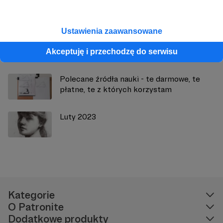
Zobacz również
Ustawienia zaawansowane
Cześć, patronie! Poznajmy się ;)
Akceptuję i przechodzę do serwisu
Polecane źródła nauki - te darmowe, te
płatne, te z których korzystam
Luty 2023
Kategorie
O Patronite
Dodatkowe produkty