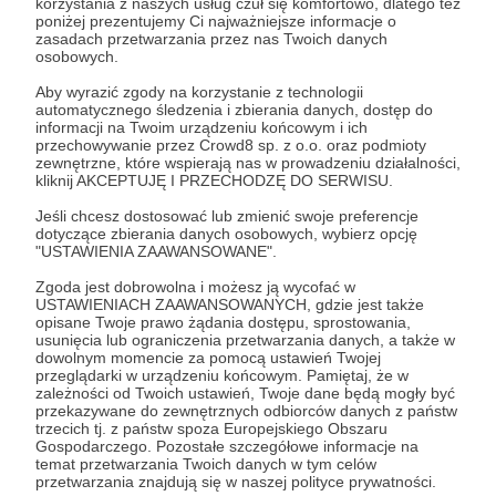
korzystania z naszych usług czuł się komfortowo, dlatego też
Zostań Patronem
poniżej prezentujemy Ci najważniejsze informacje o
zasadach przetwarzania przez nas Twoich danych
osobowych.
Zaloguj się
Aby wyrazić zgody na korzystanie z technologii
automatycznego śledzenia i zbierania danych, dostęp do
informacji na Twoim urządzeniu końcowym i ich
podsumowanie miesiąca
przechowywanie przez Crowd8 sp. z o.o. oraz podmioty
zewnętrzne, które wspierają nas w prowadzeniu działalności,
kliknij AKCEPTUJĘ I PRZECHODZĘ DO SERWISU.
Udostępnij
Jeśli chcesz dostosować lub zmienić swoje preferencje
dotyczące zbierania danych osobowych, wybierz opcję
"USTAWIENIA ZAAWANSOWANE".
Zgoda jest dobrowolna i możesz ją wycofać w
USTAWIENIACH ZAAWANSOWANYCH, gdzie jest także
opisane Twoje prawo żądania dostępu, sprostowania,
usunięcia lub ograniczenia przetwarzania danych, a także w
Aleksandra Wojtera
dowolnym momencie za pomocą ustawień Twojej
przeglądarki w urządzeniu końcowym. Pamiętaj, że w
zależności od Twoich ustawień, Twoje dane będą mogły być
Zobacz profil autora
przekazywane do zewnętrznych odbiorców danych z państw
trzecich tj. z państw spoza Europejskiego Obszaru
Gospodarczego. Pozostałe szczegółowe informacje na
temat przetwarzania Twoich danych w tym celów
przetwarzania znajdują się w naszej polityce prywatności.