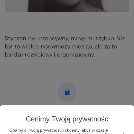
Styczeń był intensywny, minął mi szybko. Nie
był to wielce rysowniczy miesiąc, ale za to
bardzo rozwojowy i organizacyjny.
Post dostępny tylko dla Patronów
Cenimy Twoją prywatność
Aby zobaczyć ten materiał musisz być zalogowany
Dbamy o Twoją prywatność i chcemy, abyś w czasie