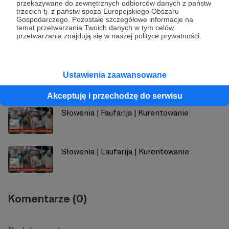
przekazywane do zewnętrznych odbiorców danych z państw
trzecich tj. z państw spoza Europejskiego Obszaru
Gospodarczego. Pozostałe szczegółowe informacje na
temat przetwarzania Twoich danych w tym celów
przetwarzania znajdują się w naszej polityce prywatności.
Zobacz również
Trzeci odcinek już do odsłuchania
Ustawienia zaawansowane
Akceptuję i przechodzę do serwisu
Słowenia | Faufarija | Kurentowanie
Słowenia | Laufarija | Kurentowanie
Komentarze (0)