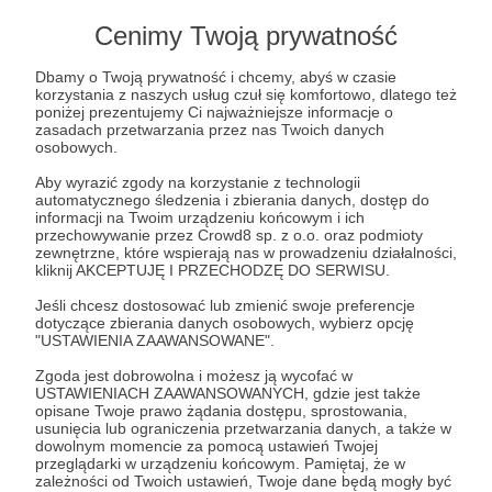
Cieszę się, że słuchasz Etno Rozmówki - to
Cenimy Twoją prywatność
dla mnie ważne.
Dbamy o Twoją prywatność i chcemy, abyś w czasie
korzystania z naszych usług czuł się komfortowo, dlatego też
Jeśli pasuje Ci to co robię możesz zostać
poniżej prezentujemy Ci najważniejsze informacje o
patronem i otrzymywać fajne zadania po
zasadach przetwarzania przez nas Twoich danych
osobowych.
każdym odcinku.
Aby wyrazić zgody na korzystanie z technologii
automatycznego śledzenia i zbierania danych, dostęp do
Pozdrawiam serdecznie | Robb Maciąg
informacji na Twoim urządzeniu końcowym i ich
przechowywanie przez Crowd8 sp. z o.o. oraz podmioty
zewnętrzne, które wspierają nas w prowadzeniu działalności,
Udostępnij
kliknij AKCEPTUJĘ I PRZECHODZĘ DO SERWISU.
Jeśli chcesz dostosować lub zmienić swoje preferencje
dotyczące zbierania danych osobowych, wybierz opcję
"USTAWIENIA ZAAWANSOWANE".
Zgoda jest dobrowolna i możesz ją wycofać w
USTAWIENIACH ZAAWANSOWANYCH, gdzie jest także
opisane Twoje prawo żądania dostępu, sprostowania,
Etno Rozmówki - podcast dla dzieci
usunięcia lub ograniczenia przetwarzania danych, a także w
dowolnym momencie za pomocą ustawień Twojej
przeglądarki w urządzeniu końcowym. Pamiętaj, że w
Zobacz profil autora
zależności od Twoich ustawień, Twoje dane będą mogły być