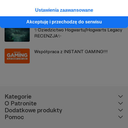
Podsumowanie luty 2023r.
Ustawienia zaawansowane
Akceptuję i przechodzę do serwisu
✨Dziedzictwo Hogwartu/Hogwarts Legacy
RECENZJA✨
Współpraca z INSTANT GAMING!!!
Kategorie
O Patronite
Dodatkowe produkty
Pomoc