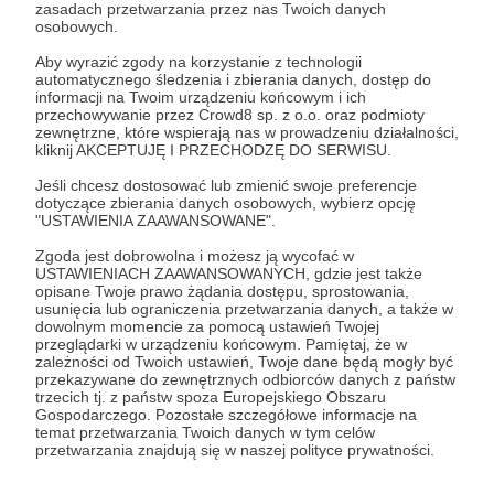
Zaloguj się
zasadach przetwarzania przez nas Twoich danych
osobowych.
Aby wyrazić zgody na korzystanie z technologii
#podsumowanie
marzec
#2023
#TeamUszanowanko
automatycznego śledzenia i zbierania danych, dostęp do
informacji na Twoim urządzeniu końcowym i ich
przechowywanie przez Crowd8 sp. z o.o. oraz podmioty
zewnętrzne, które wspierają nas w prowadzeniu działalności,
Udostępnij
kliknij AKCEPTUJĘ I PRZECHODZĘ DO SERWISU.
Jeśli chcesz dostosować lub zmienić swoje preferencje
dotyczące zbierania danych osobowych, wybierz opcję
"USTAWIENIA ZAAWANSOWANE".
Zgoda jest dobrowolna i możesz ją wycofać w
USTAWIENIACH ZAAWANSOWANYCH, gdzie jest także
opisane Twoje prawo żądania dostępu, sprostowania,
Wiedxma
usunięcia lub ograniczenia przetwarzania danych, a także w
dowolnym momencie za pomocą ustawień Twojej
przeglądarki w urządzeniu końcowym. Pamiętaj, że w
Zobacz profil autora
zależności od Twoich ustawień, Twoje dane będą mogły być
przekazywane do zewnętrznych odbiorców danych z państw
trzecich tj. z państw spoza Europejskiego Obszaru
Gospodarczego. Pozostałe szczegółowe informacje na
temat przetwarzania Twoich danych w tym celów
przetwarzania znajdują się w naszej polityce prywatności.
Zobacz również