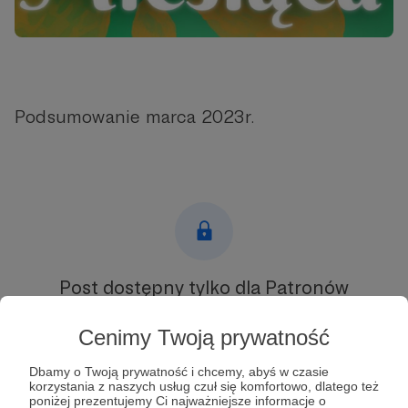
Podsumowanie marca 2023r.
Post dostępny tylko dla Patronów
Aby zobaczyć ten materiał musisz być zalogowany
Cenimy Twoją prywatność
Dbamy o Twoją prywatność i chcemy, abyś w czasie
Zostań Patronem
korzystania z naszych usług czuł się komfortowo, dlatego też
poniżej prezentujemy Ci najważniejsze informacje o