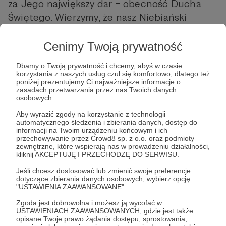
za Jego największy dar – obecność Ducha
Świętego. Wierzymy, że nasz Niebiański
Ojciec, który jest hojny w miłości, mocy i
chwale, również na ten wieczór przygotował
Cenimy Twoją prywatność
dla każdego z nas coś dobrego (Łk 11:13).
Dbamy o Twoją prywatność i chcemy, abyś w czasie
korzystania z naszych usług czuł się komfortowo, dlatego też
Dołącz do wspólnego świętowania i
poniżej prezentujemy Ci najważniejsze informacje o
zasadach przetwarzania przez nas Twoich danych
oddawania chwały Temu, który żyje!
osobowych.
➤ 15 kwietnia 2022
Aby wyrazić zgody na korzystanie z technologii
automatycznego śledzenia i zbierania danych, dostęp do
➤ godz. 20:00
informacji na Twoim urządzeniu końcowym i ich
przechowywanie przez Crowd8 sp. z o.o. oraz podmioty
➤ Lotnicza 19, Bielsko-Biała (KZ Filadelfia) |
zewnętrzne, które wspierają nas w prowadzeniu działalności,
transmisja online
kliknij AKCEPTUJĘ I PRZECHODZĘ DO SERWISU.
Jeśli chcesz dostosować lub zmienić swoje preferencje
dotyczące zbierania danych osobowych, wybierz opcję
Udostępnij
"USTAWIENIA ZAAWANSOWANE".
Zgoda jest dobrowolna i możesz ją wycofać w
USTAWIENIACH ZAAWANSOWANYCH, gdzie jest także
opisane Twoje prawo żądania dostępu, sprostowania,