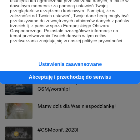
usunięcia lub ograniczenia przetwarzania danych, a także w
dowolnym momencie za pomocą ustawień Twojej
przeglądarki w urządzeniu końcowym. Pamiętaj, że w
zależności od Twoich ustawień, Twoje dane będą mogły być
CSM/worship
przekazywane do zewnętrznych odbiorców danych z państw
trzecich tj. z państw spoza Europejskiego Obszaru
Gospodarczego. Pozostałe szczegółowe informacje na
Zobacz profil autora
temat przetwarzania Twoich danych w tym celów
przetwarzania znajdują się w naszej polityce prywatności.
Zobacz również
Ustawienia zaawansowane
Akceptuję i przechodzę do serwisu
Wieczór Modlitwy i Uwielbienia z
CSM/worship!
Mamy dziś dla Was niespodziankę!
#CSMconf. 2023!