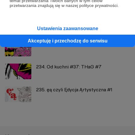
temat przetwarzania Twoich danych w tym celów
przetwarzania znajdują się w naszej polityce prywatności.
Zobacz również
Ustawienia zaawansowane
Akceptuję i przechodzę do serwisu
230. Od kuchni #33: THaG #5
234. Od kuchni #37: THaG #7
235. ęą czyli Ędycja Ąrtystyczna #1