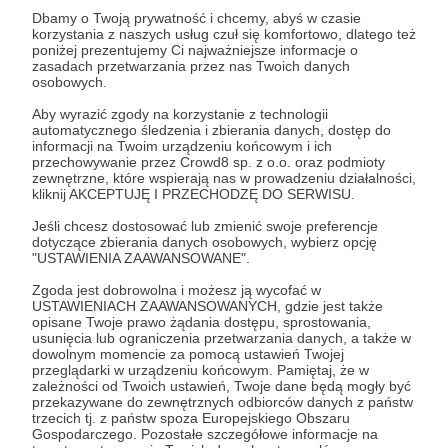
Dbamy o Twoją prywatność i chcemy, abyś w czasie
korzystania z naszych usług czuł się komfortowo, dlatego też
Zostań Patronem
poniżej prezentujemy Ci najważniejsze informacje o
zasadach przetwarzania przez nas Twoich danych
osobowych.
Zaloguj się
Aby wyrazić zgody na korzystanie z technologii
automatycznego śledzenia i zbierania danych, dostęp do
informacji na Twoim urządzeniu końcowym i ich
papangu
prog rock
post metal
merch
koszulka
przechowywanie przez Crowd8 sp. z o.o. oraz podmioty
zewnętrzne, które wspierają nas w prowadzeniu działalności,
ilustracja
kliknij AKCEPTUJĘ I PRZECHODZĘ DO SERWISU.
Jeśli chcesz dostosować lub zmienić swoje preferencje
dotyczące zbierania danych osobowych, wybierz opcję
Udostępnij
"USTAWIENIA ZAAWANSOWANE".
Zgoda jest dobrowolna i możesz ją wycofać w
USTAWIENIACH ZAAWANSOWANYCH, gdzie jest także
opisane Twoje prawo żądania dostępu, sprostowania,
usunięcia lub ograniczenia przetwarzania danych, a także w
dowolnym momencie za pomocą ustawień Twojej
przeglądarki w urządzeniu końcowym. Pamiętaj, że w
Łukasz Kowalczuk
zależności od Twoich ustawień, Twoje dane będą mogły być
przekazywane do zewnętrznych odbiorców danych z państw
trzecich tj. z państw spoza Europejskiego Obszaru
Zobacz profil autora
Gospodarczego. Pozostałe szczegółowe informacje na