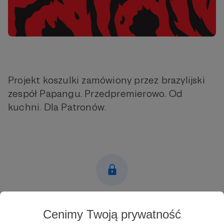
Projekt koszulki zamówiony przez brazylijski
zespół Papangu. Przedpremierowo. Od
kuchni. Dla Patronów.
Post dostępny tylko dla Patronów
Cenimy Twoją prywatność
Aby zobaczyć ten materiał musisz być zalogowany