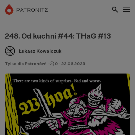
248. Od kuchni #44: THaG #13
Łukasz Kowalczuk
Tylko dla Patronów!
·
0
·
22.06.2023