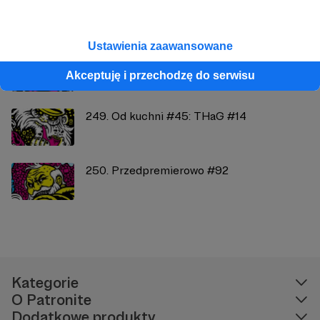
Zobacz również
Ustawienia zaawansowane
245. Od kuchni #43: THaG #12
Akceptuję i przechodzę do serwisu
249. Od kuchni #45: THaG #14
250. Przedpremierowo #92
Kategorie
O Patronite
Dodatkowe produkty