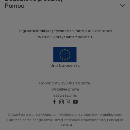
Pomoc
Regulamin
Polityka prywatności
Patronite Commons
Warunki korzystania z serwisu
Unia Europejska
Copyright 2026 © Patronite.
Wszelkie prawa
zastrzeżone.
Crowd8 sp. z o.o. jest wyłącznym właścicielem znaku słowno-graficznego
Patronite chronionego przez Urząd Patentowy Rzeczpospolitej Polskiej nr
R.322414