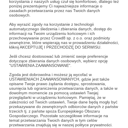
korzystania z naszych usług czuł się komfortowo, dlatego też
poniżej prezentujemy Ci najważniejsze informacje o
Zaloguj się
zasadach przetwarzania przez nas Twoich danych
osobowych.
Aby wyrazić zgody na korzystanie z technologii
mork borg
to hell and galgenbeck
webkomiks
fantasy
automatycznego śledzenia i zbierania danych, dostęp do
informacji na Twoim urządzeniu końcowym i ich
komiks
ttrpg
przechowywanie przez Crowd8 sp. z o.o. oraz podmioty
zewnętrzne, które wspierają nas w prowadzeniu działalności,
kliknij AKCEPTUJĘ I PRZECHODZĘ DO SERWISU.
Udostępnij
Jeśli chcesz dostosować lub zmienić swoje preferencje
dotyczące zbierania danych osobowych, wybierz opcję
"USTAWIENIA ZAAWANSOWANE".
Zgoda jest dobrowolna i możesz ją wycofać w
USTAWIENIACH ZAAWANSOWANYCH, gdzie jest także
opisane Twoje prawo żądania dostępu, sprostowania,
usunięcia lub ograniczenia przetwarzania danych, a także w
Łukasz Kowalczuk
dowolnym momencie za pomocą ustawień Twojej
przeglądarki w urządzeniu końcowym. Pamiętaj, że w
zależności od Twoich ustawień, Twoje dane będą mogły być
przekazywane do zewnętrznych odbiorców danych z państw
Zobacz profil autora
trzecich tj. z państw spoza Europejskiego Obszaru
Gospodarczego. Pozostałe szczegółowe informacje na
temat przetwarzania Twoich danych w tym celów
przetwarzania znajdują się w naszej polityce prywatności.