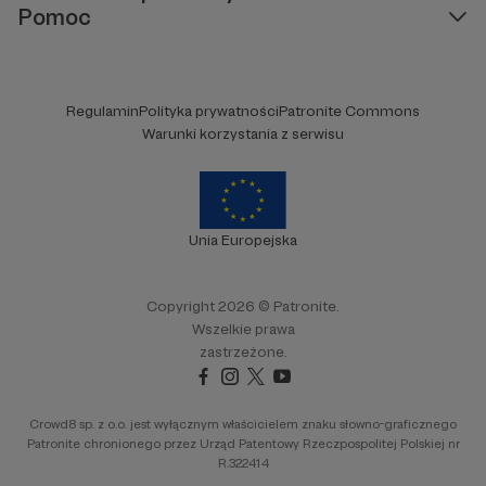
Pomoc
Regulamin
Polityka prywatności
Patronite Commons
Warunki korzystania z serwisu
Unia Europejska
Copyright 2026 © Patronite.
Wszelkie prawa
zastrzeżone.
Crowd8 sp. z o.o. jest wyłącznym właścicielem znaku słowno-graficznego
Patronite chronionego przez Urząd Patentowy Rzeczpospolitej Polskiej nr
R.322414