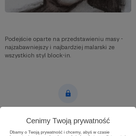
Podejście oparte na przedstawieniu masy -
najzabawniejszy i najbardziej malarski ze
wszystkich styl block-in.
Post dostępny tylko dla Patronów
Cenimy Twoją prywatność
Aby zobaczyć ten materiał musisz być zalogowany
Dbamy o Twoją prywatność i chcemy, abyś w czasie