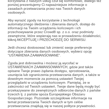
korzystania z naszych usług czuł się komfortowo, dlatego też
Zostań Patronem
poniżej prezentujemy Ci najważniejsze informacje o
zasadach przetwarzania przez nas Twoich danych
osobowych.
Zaloguj się
Aby wyrazić zgody na korzystanie z technologii
automatycznego śledzenia i zbierania danych, dostęp do
informacji na Twoim urządzeniu końcowym i ich
block-in
przechowywanie przez Crowd8 sp. z o.o. oraz podmioty
zewnętrzne, które wspierają nas w prowadzeniu działalności,
kliknij AKCEPTUJĘ I PRZECHODZĘ DO SERWISU.
Udostępnij
Jeśli chcesz dostosować lub zmienić swoje preferencje
dotyczące zbierania danych osobowych, wybierz opcję
"USTAWIENIA ZAAWANSOWANE".
Zgoda jest dobrowolna i możesz ją wycofać w
USTAWIENIACH ZAAWANSOWANYCH, gdzie jest także
opisane Twoje prawo żądania dostępu, sprostowania,
usunięcia lub ograniczenia przetwarzania danych, a także w
Aleksandra Wojtera
dowolnym momencie za pomocą ustawień Twojej
przeglądarki w urządzeniu końcowym. Pamiętaj, że w
zależności od Twoich ustawień, Twoje dane będą mogły być
Zobacz profil autora
przekazywane do zewnętrznych odbiorców danych z państw
trzecich tj. z państw spoza Europejskiego Obszaru
Gospodarczego. Pozostałe szczegółowe informacje na
temat przetwarzania Twoich danych w tym celów
przetwarzania znajdują się w naszej polityce prywatności.