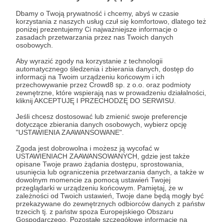
Post dostępny tylko dla Patronów
Dbamy o Twoją prywatność i chcemy, abyś w czasie
Aby zobaczyć ten materiał musisz być zalogowany
korzystania z naszych usług czuł się komfortowo, dlatego też
poniżej prezentujemy Ci najważniejsze informacje o
zasadach przetwarzania przez nas Twoich danych
osobowych.
Zostań Patronem
Aby wyrazić zgody na korzystanie z technologii
automatycznego śledzenia i zbierania danych, dostęp do
Zaloguj się
informacji na Twoim urządzeniu końcowym i ich
przechowywanie przez Crowd8 sp. z o.o. oraz podmioty
zewnętrzne, które wspierają nas w prowadzeniu działalności,
kliknij AKCEPTUJĘ I PRZECHODZĘ DO SERWISU.
komiks
premiera
Jeśli chcesz dostosować lub zmienić swoje preferencje
dotyczące zbierania danych osobowych, wybierz opcję
Udostępnij
"USTAWIENIA ZAAWANSOWANE".
Zgoda jest dobrowolna i możesz ją wycofać w
USTAWIENIACH ZAAWANSOWANYCH, gdzie jest także
opisane Twoje prawo żądania dostępu, sprostowania,
usunięcia lub ograniczenia przetwarzania danych, a także w
dowolnym momencie za pomocą ustawień Twojej
przeglądarki w urządzeniu końcowym. Pamiętaj, że w
zależności od Twoich ustawień, Twoje dane będą mogły być
CosmoChris
przekazywane do zewnętrznych odbiorców danych z państw
trzecich tj. z państw spoza Europejskiego Obszaru
Gospodarczego. Pozostałe szczegółowe informacje na