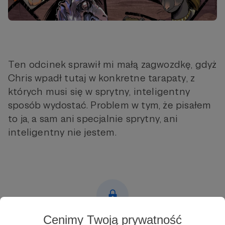
Ten odcinek sprawił mi małą zagwozdkę, gdyż
Chris wpadł tutaj w konkretne tarapaty, z
których musi się w sprytny, inteligentny
sposób wydostać. Problem w tym, że pisałem
to ja, a sam ani specjalnie sprytny, ani
inteligentny nie jestem.
Cenimy Twoją prywatność