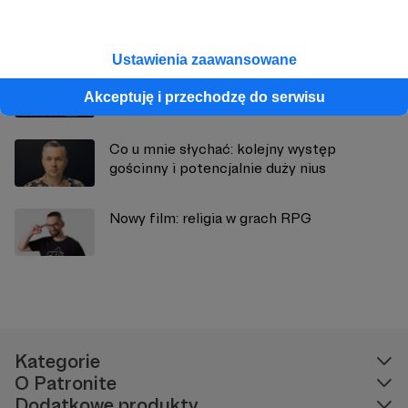
Zobacz również
Ustawienia zaawansowane
Zapraszam do Torunia 🍪
Akceptuję i przechodzę do serwisu
Co u mnie słychać: kolejny występ
gościnny i potencjalnie duży nius
Nowy film: religia w grach RPG
Kategorie
O Patronite
Dodatkowe produkty