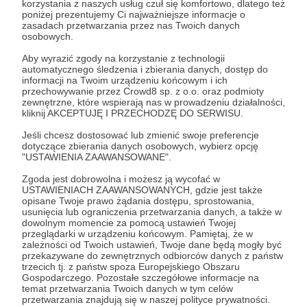
korzystania z naszych usług czuł się komfortowo, dlatego też
Zostań Patronem
poniżej prezentujemy Ci najważniejsze informacje o
zasadach przetwarzania przez nas Twoich danych
osobowych.
Zaloguj się
Aby wyrazić zgody na korzystanie z technologii
automatycznego śledzenia i zbierania danych, dostęp do
informacji na Twoim urządzeniu końcowym i ich
youtube
niusy
przechowywanie przez Crowd8 sp. z o.o. oraz podmioty
zewnętrzne, które wspierają nas w prowadzeniu działalności,
kliknij AKCEPTUJĘ I PRZECHODZĘ DO SERWISU.
Udostępnij
Jeśli chcesz dostosować lub zmienić swoje preferencje
dotyczące zbierania danych osobowych, wybierz opcję
"USTAWIENIA ZAAWANSOWANE".
Zgoda jest dobrowolna i możesz ją wycofać w
USTAWIENIACH ZAAWANSOWANYCH, gdzie jest także
opisane Twoje prawo żądania dostępu, sprostowania,
usunięcia lub ograniczenia przetwarzania danych, a także w
Lekcjareligii.pl
dowolnym momencie za pomocą ustawień Twojej
przeglądarki w urządzeniu końcowym. Pamiętaj, że w
zależności od Twoich ustawień, Twoje dane będą mogły być
przekazywane do zewnętrznych odbiorców danych z państw
Zobacz profil autora
trzecich tj. z państw spoza Europejskiego Obszaru
Gospodarczego. Pozostałe szczegółowe informacje na
temat przetwarzania Twoich danych w tym celów
przetwarzania znajdują się w naszej polityce prywatności.