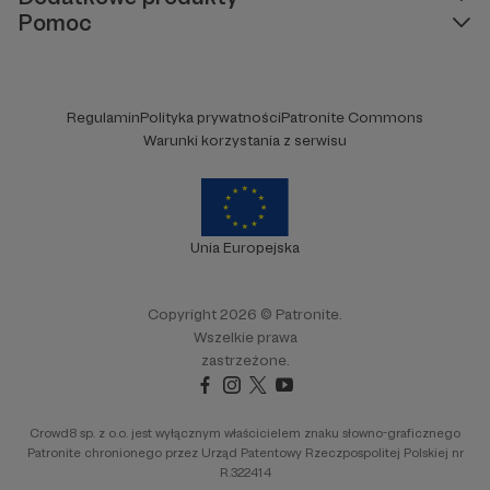
Pomoc
Regulamin
Polityka prywatności
Patronite Commons
Warunki korzystania z serwisu
Unia Europejska
Copyright 2026 © Patronite.
Wszelkie prawa
zastrzeżone.
Crowd8 sp. z o.o. jest wyłącznym właścicielem znaku słowno-graficznego
Patronite chronionego przez Urząd Patentowy Rzeczpospolitej Polskiej nr
R.322414