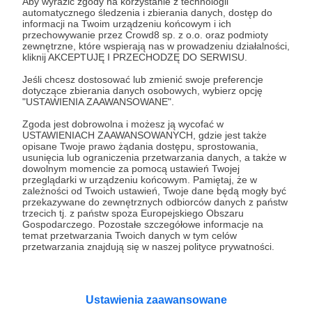
Aby wyrazić zgody na korzystanie z technologii
automatycznego śledzenia i zbierania danych, dostęp do
informacji na Twoim urządzeniu końcowym i ich
przechowywanie przez Crowd8 sp. z o.o. oraz podmioty
zewnętrzne, które wspierają nas w prowadzeniu działalności,
kliknij AKCEPTUJĘ I PRZECHODZĘ DO SERWISU.
Jeśli chcesz dostosować lub zmienić swoje preferencje
Fisherman Angles: Jazz - Alternatywa -
dotyczące zbierania danych osobowych, wybierz opcję
"USTAWIENIA ZAAWANSOWANE".
Koncerty - Warsztaty
Zgoda jest dobrowolna i możesz ją wycofać w
USTAWIENIACH ZAAWANSOWANYCH, gdzie jest także
Zobacz profil autora
opisane Twoje prawo żądania dostępu, sprostowania,
usunięcia lub ograniczenia przetwarzania danych, a także w
dowolnym momencie za pomocą ustawień Twojej
przeglądarki w urządzeniu końcowym. Pamiętaj, że w
zależności od Twoich ustawień, Twoje dane będą mogły być
przekazywane do zewnętrznych odbiorców danych z państw
Zobacz również
trzecich tj. z państw spoza Europejskiego Obszaru
Gospodarczego. Pozostałe szczegółowe informacje na
temat przetwarzania Twoich danych w tym celów
przetwarzania znajdują się w naszej polityce prywatności.
Nagrania Live z koncertów na Youtube!
Ustawienia zaawansowane
Fisherman Angles Podcast na Spotify!