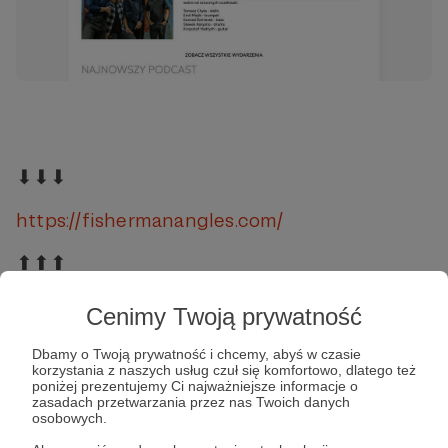
‎ ‎
⬇⬇⬇
https://fishermanangles.com/
‎⬆⬆⬆
‎
Cenimy Twoją prywatność
strona internetowa
artyści
koncerty
muzyka
Dbamy o Twoją prywatność i chcemy, abyś w czasie
korzystania z naszych usług czuł się komfortowo, dlatego też
alternatywa
poniżej prezentujemy Ci najważniejsze informacje o
zasadach przetwarzania przez nas Twoich danych
osobowych.
Udostępnij