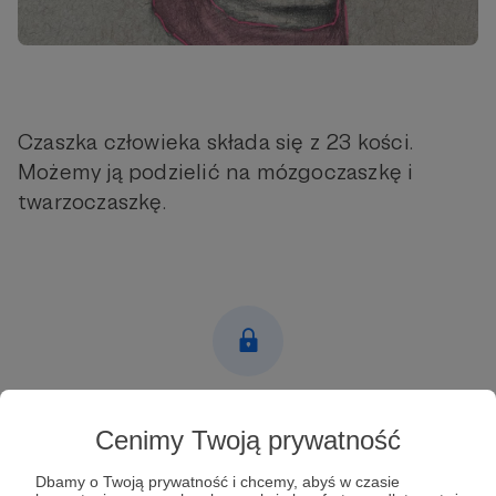
Czaszka człowieka składa się z 23 kości.
Możemy ją podzielić na mózgoczaszkę i
twarzoczaszkę.
Post dostępny tylko dla Patronów
Cenimy Twoją prywatność
Aby zobaczyć ten materiał musisz być zalogowany
Dbamy o Twoją prywatność i chcemy, abyś w czasie