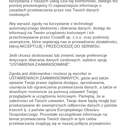
korzystania z naszych usług czuł się komfortowo, dlatego też
Zostań Patronem
poniżej prezentujemy Ci najważniejsze informacje o
zasadach przetwarzania przez nas Twoich danych
osobowych.
Zaloguj się
Aby wyrazić zgody na korzystanie z technologii
automatycznego śledzenia i zbierania danych, dostęp do
informacji na Twoim urządzeniu końcowym i ich
anatomia
przechowywanie przez Crowd8 sp. z o.o. oraz podmioty
zewnętrzne, które wspierają nas w prowadzeniu działalności,
kliknij AKCEPTUJĘ I PRZECHODZĘ DO SERWISU.
Udostępnij
Jeśli chcesz dostosować lub zmienić swoje preferencje
dotyczące zbierania danych osobowych, wybierz opcję
"USTAWIENIA ZAAWANSOWANE".
Zgoda jest dobrowolna i możesz ją wycofać w
USTAWIENIACH ZAAWANSOWANYCH, gdzie jest także
opisane Twoje prawo żądania dostępu, sprostowania,
usunięcia lub ograniczenia przetwarzania danych, a także w
Aleksandra Wojtera
dowolnym momencie za pomocą ustawień Twojej
przeglądarki w urządzeniu końcowym. Pamiętaj, że w
zależności od Twoich ustawień, Twoje dane będą mogły być
Zobacz profil autora
przekazywane do zewnętrznych odbiorców danych z państw
trzecich tj. z państw spoza Europejskiego Obszaru
Gospodarczego. Pozostałe szczegółowe informacje na
temat przetwarzania Twoich danych w tym celów
przetwarzania znajdują się w naszej polityce prywatności.