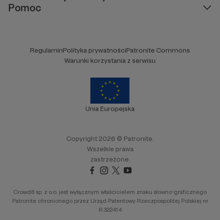
Pomoc
Regulamin
Polityka prywatności
Patronite Commons
Warunki korzystania z serwisu
Unia Europejska
Copyright 2026 © Patronite.
Wszelkie prawa
zastrzeżone.
Crowd8 sp. z o.o. jest wyłącznym właścicielem znaku słowno-graficznego
Patronite chronionego przez Urząd Patentowy Rzeczpospolitej Polskiej nr
R.322414