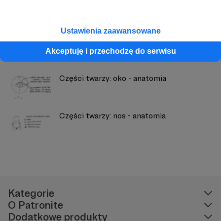
Zobacz również
Ustawienia zaawansowane
Skale wartości
Akceptuję i przechodzę do serwisu
Części twarzy: oko - anatomia
Części twarzy: nos - anatomia
Kategorie
O Patronite
Dodatkowe produkty