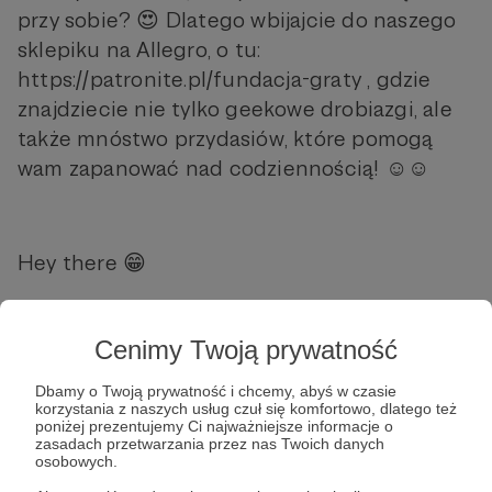
przy sobie? 😍 Dlatego wbijajcie do naszego
sklepiku na Allegro, o tu:
https://patronite.pl/fundacja-graty , gdzie
znajdziecie nie tylko geekowe drobiazgi, ale
także mnóstwo przydasiów, które pomogą
wam zapanować nad codziennością! ☺️☺️
Hey there 😁
Cenimy Twoją prywatność
Anyone who has visited the GraTy
Foundation even once knows perfectly well
Dbamy o Twoją prywatność i chcemy, abyś w czasie
korzystania z naszych usług czuł się komfortowo, dlatego też
that our team is a group of very quirky
poniżej prezentujemy Ci najważniejsze informacje o
people (to put it mildly... 😅). That's why we
zasadach przetwarzania przez nas Twoich danych
osobowych.
understand how important it is to try to