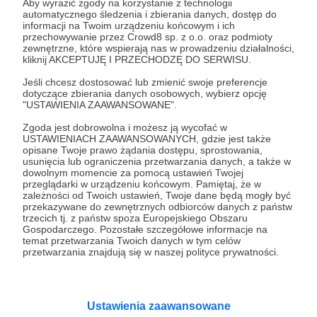
Aby wyrazić zgody na korzystanie z technologii
control the chaos. One thing you can start
automatycznego śledzenia i zbierania danych, dostęp do
with, for example, is to stop losing your keys...
informacji na Twoim urządzeniu końcowym i ich
przechowywanie przez Crowd8 sp. z o.o. oraz podmioty
🫣 And what could help more with that than
zewnętrzne, które wspierają nas w prowadzeniu działalności,
kliknij AKCEPTUJĘ I PRZECHODZĘ DO SERWISU.
a cute keychain that you always want to have
Jeśli chcesz dostosować lub zmienić swoje preferencje
with you? 😍 So come to our shop on Allegro,
dotyczące zbierania danych osobowych, wybierz opcję
here: https://patronite.pl/fundacja-graty,
"USTAWIENIA ZAAWANSOWANE".
where you will find not only geeky trinkets,
Zgoda jest dobrowolna i możesz ją wycofać w
USTAWIENIACH ZAAWANSOWANYCH, gdzie jest także
but also lots of useful items that will help
opisane Twoje prawo żądania dostępu, sprostowania,
you manage your daily life! ☺️☺️
usunięcia lub ograniczenia przetwarzania danych, a także w
dowolnym momencie za pomocą ustawień Twojej
przeglądarki w urządzeniu końcowym. Pamiętaj, że w
zależności od Twoich ustawień, Twoje dane będą mogły być
przekazywane do zewnętrznych odbiorców danych z państw
trzecich tj. z państw spoza Europejskiego Obszaru
Gospodarczego. Pozostałe szczegółowe informacje na
temat przetwarzania Twoich danych w tym celów
przetwarzania znajdują się w naszej polityce prywatności.
Udostępnij
Ustawienia zaawansowane