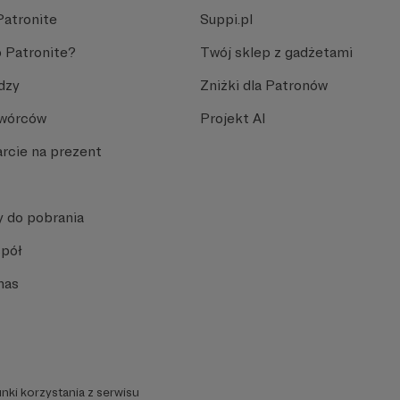
Patronite
Suppi.pl
 Patronite?
Twój sklep z gadżetami
dzy
Zniżki dla Patronów
Twórców
Projekt AI
rcie na prezent
y do pobrania
spół
nas
nki korzystania z serwisu