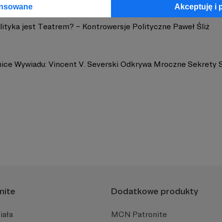
ansowane
Akceptuję i 
lityka jest Teatrem? – Kontrowersje Polityczne Paweł Śliż
ice Wywiadu: Vincent V. Severski Odkrywa Mroczne Sekrety 
nite
Dodatkowe produkty
iała
MCN Patronite