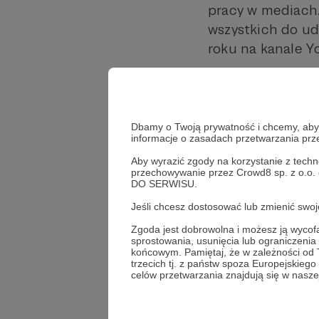
pracy w mediach.
wszystkich do ud
roku na kanale Y
tomasz lis
#RadioRebe
Udostępnij
Dbamy o Twoją prywatność i chcemy, abyś 
informacje o zasadach przetwarzania pr
Aby wyrazić zgody na korzystanie z techn
przechowywanie przez Crowd8 sp. z o.o.
DO SERWISU.
Radio R
Jeśli chcesz dostosować lub zmienić sw
Zgoda jest dobrowolna i możesz ją wyc
sprostowania, usunięcia lub ograniczeni
końcowym. Pamiętaj, że w zależności od
Zobacz również
trzecich tj. z państw spoza Europejskie
celów przetwarzania znajdują się w naszej
Prawda