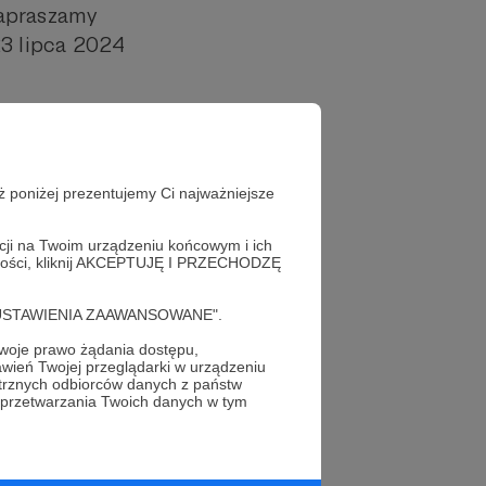
Zapraszamy
23 lipca 2024
ż poniżej prezentujemy Ci najważniejsze
acji na Twoim urządzeniu końcowym i ich
alności, kliknij AKCEPTUJĘ I PRZECHODZĘ
profil autora
cję "USTAWIENIA ZAAWANSOWANE".
oje prawo żądania dostępu,
wień Twojej przeglądarki w urządzeniu
trznych odbiorców danych z państw
 przetwarzania Twoich danych w tym
dio Rebeliant