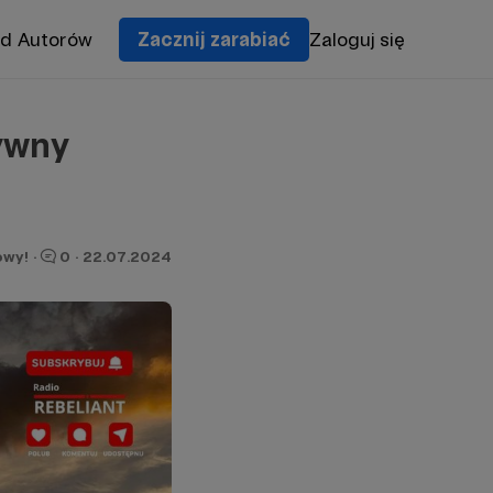
od Autorów
Zacznij zarabiać
Zaloguj się
ywny
owy!
·
0
·
22.07.2024