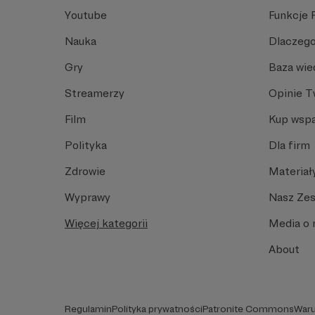
Youtube
Funkcje 
Nauka
Dlaczego
Gry
Baza wie
Streamerzy
Opinie 
Film
Kup wspa
Polityka
Dla firm
Zdrowie
Materiał
Wyprawy
Nasz Ze
Więcej kategorii
Media o 
About
Regulamin
Polityka prywatności
Patronite Commons
Waru