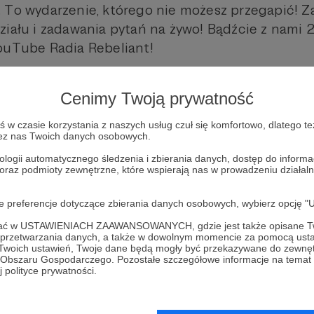
 To wydarzenie, którego nie możesz przegapić! 
ziału i zadawania pytań na żywo! Bądźcie z nami 
ouTube Radia Rebeliant!
liant
wywiad na żywo
polityka
Cenimy Twoją prywatność
w czasie korzystania z naszych usług czuł się komfortowo, dlatego te
zez nas Twoich danych osobowych.
ologii automatycznego śledzenia i zbierania danych, dostęp do inform
 oraz podmioty zewnętrzne, które wspierają nas w prowadzeniu dział
ebeliant
Zobacz 
oje preferencje dotyczące zbierania danych osobowych, wybierz op
ofać w USTAWIENIACH ZAAWANSOWANYCH, gdzie jest także opisane Tw
a przetwarzania danych, a także w dowolnym momencie za pomocą usta
 Twoich ustawień, Twoje dane będą mogły być przekazywane do zewnę
go Obszaru Gospodarczego. Pozostałe szczegółowe informacje na temat
 polityce prywatności.
 o polskim wymiarze sprawiedliwości: Wojciech Sadurski w Ra