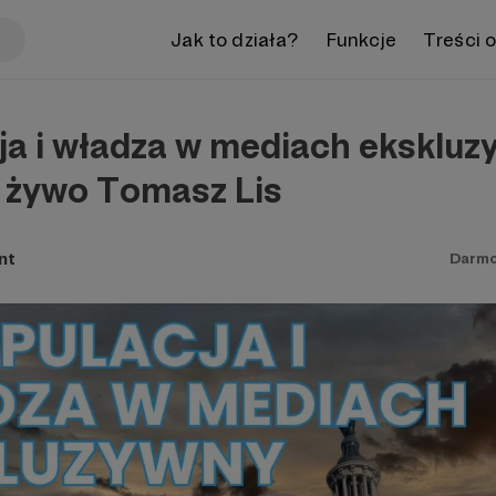
Jak to działa?
Funkcje
Treści 
ja i władza w mediach ekskluz
 żywo Tomasz Lis
nt
Darm