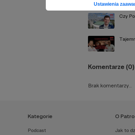
Ustawienia zaaw
Czy Po
Tajemn
Komentarze (0)
Brak komentarzy...
Kategorie
O Patro
Podcast
Jak to dz