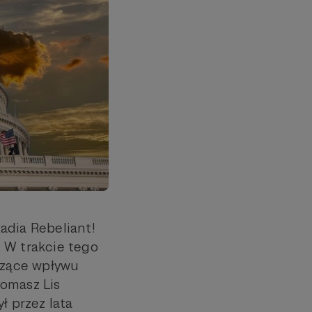
adia Rebeliant!
 W trakcie tego
czące wpływu
Tomasz Lis
ł przez lata