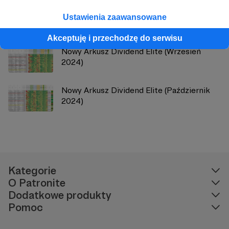
Nowy Arkusz Dividend Elite (Maj 2024)
Ustawienia zaawansowane
Akceptuję i przechodzę do serwisu
Nowy Arkusz Dividend Elite (Wrzesień
2024)
Nowy Arkusz Dividend Elite (Październik
2024)
Kategorie
O Patronite
Dodatkowe produkty
Pomoc