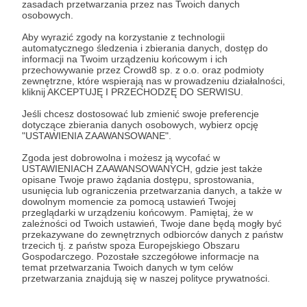
zasadach przetwarzania przez nas Twoich danych
Zostań Patronem
osobowych.
Aby wyrazić zgody na korzystanie z technologii
Zaloguj się
automatycznego śledzenia i zbierania danych, dostęp do
informacji na Twoim urządzeniu końcowym i ich
przechowywanie przez Crowd8 sp. z o.o. oraz podmioty
zewnętrzne, które wspierają nas w prowadzeniu działalności,
Udostępnij
kliknij AKCEPTUJĘ I PRZECHODZĘ DO SERWISU.
Jeśli chcesz dostosować lub zmienić swoje preferencje
dotyczące zbierania danych osobowych, wybierz opcję
"USTAWIENIA ZAAWANSOWANE".
Zgoda jest dobrowolna i możesz ją wycofać w
USTAWIENIACH ZAAWANSOWANYCH, gdzie jest także
Marcin Jaworski
opisane Twoje prawo żądania dostępu, sprostowania,
usunięcia lub ograniczenia przetwarzania danych, a także w
dowolnym momencie za pomocą ustawień Twojej
przeglądarki w urządzeniu końcowym. Pamiętaj, że w
Zobacz profil autora
zależności od Twoich ustawień, Twoje dane będą mogły być
przekazywane do zewnętrznych odbiorców danych z państw
trzecich tj. z państw spoza Europejskiego Obszaru
Gospodarczego. Pozostałe szczegółowe informacje na
temat przetwarzania Twoich danych w tym celów
przetwarzania znajdują się w naszej polityce prywatności.
Zobacz również