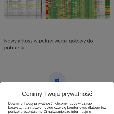
Nowy arkusz w pełnej wersji gotowy do
pobrania.
Cenimy Twoją prywatność
Post dostępny tylko dla Patronów
Dbamy o Twoją prywatność i chcemy, abyś w czasie
Aby zobaczyć ten materiał musisz być zalogowany
korzystania z naszych usług czuł się komfortowo, dlatego też
poniżej prezentujemy Ci najważniejsze informacje o