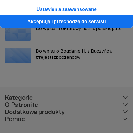
Bonusiki do nowego wpisu (sprawa M.
Ustawienia zaawansowane
Szynszeckiego)
Akceptuję i przechodzę do serwisu
Do wpisu "Tekturowy nóż" #polskiepato
Do wpisu o Bogdanie H. z Buczyńca
#rejestrzboczencow
Kategorie
O Patronite
Dodatkowe produkty
Pomoc