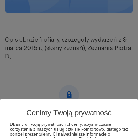
Opis obrażeń ofiary, szczegóły wydarzeń z 9
marca 2015 r., (skany zeznań), Zeznania Piotra
D.,
Cenimy Twoją prywatność
Post dostępny tylko dla Patronów
Dbamy o Twoją prywatność i chcemy, abyś w czasie
Aby zobaczyć ten materiał musisz być zalogowany
korzystania z naszych usług czuł się komfortowo, dlatego też
poniżej prezentujemy Ci najważniejsze informacje o