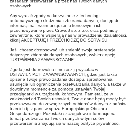
zasadach przetwarzania przez nas Twoich danych
Zostań Patronem
osobowych.
Aby wyrazić zgody na korzystanie z technologii
Zaloguj się
automatycznego śledzenia i zbierania danych, dostęp do
informacji na Twoim urządzeniu końcowym i ich
przechowywanie przez Crowd8 sp. z o.o. oraz podmioty
zewnętrzne, które wspierają nas w prowadzeniu działalności,
Udostępnij
kliknij AKCEPTUJĘ I PRZECHODZĘ DO SERWISU.
Jeśli chcesz dostosować lub zmienić swoje preferencje
dotyczące zbierania danych osobowych, wybierz opcję
"USTAWIENIA ZAAWANSOWANE".
Zgoda jest dobrowolna i możesz ją wycofać w
USTAWIENIACH ZAAWANSOWANYCH, gdzie jest także
Kvoka
opisane Twoje prawo żądania dostępu, sprostowania,
usunięcia lub ograniczenia przetwarzania danych, a także w
dowolnym momencie za pomocą ustawień Twojej
Zobacz profil autora
przeglądarki w urządzeniu końcowym. Pamiętaj, że w
zależności od Twoich ustawień, Twoje dane będą mogły być
przekazywane do zewnętrznych odbiorców danych z państw
trzecich tj. z państw spoza Europejskiego Obszaru
Gospodarczego. Pozostałe szczegółowe informacje na
temat przetwarzania Twoich danych w tym celów
Zobacz również
przetwarzania znajdują się w naszej polityce prywatności.