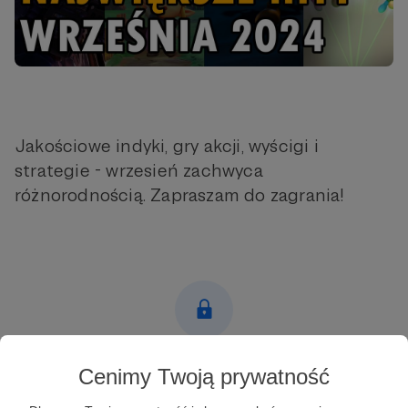
Jakościowe indyki, gry akcji, wyścigi i
strategie - wrzesień zachwyca
różnorodnością. Zapraszam do zagrania!
Post dostępny tylko dla Patronów
Cenimy Twoją prywatność
Aby zobaczyć ten materiał musisz być zalogowany