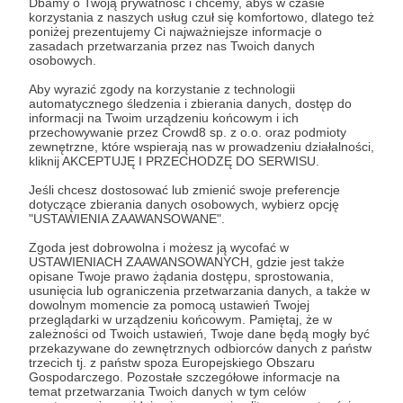
Dbamy o Twoją prywatność i chcemy, abyś w czasie
korzystania z naszych usług czuł się komfortowo, dlatego też
poniżej prezentujemy Ci najważniejsze informacje o
Zostań Patronem
zasadach przetwarzania przez nas Twoich danych
osobowych.
Zaloguj się
Aby wyrazić zgody na korzystanie z technologii
automatycznego śledzenia i zbierania danych, dostęp do
informacji na Twoim urządzeniu końcowym i ich
przechowywanie przez Crowd8 sp. z o.o. oraz podmioty
okiemdeva
gamedev
gamedevelopment
dozagrania
zewnętrzne, które wspierają nas w prowadzeniu działalności,
kliknij AKCEPTUJĘ I PRZECHODZĘ DO SERWISU.
Jeśli chcesz dostosować lub zmienić swoje preferencje
Udostępnij
dotyczące zbierania danych osobowych, wybierz opcję
"USTAWIENIA ZAAWANSOWANE".
Zgoda jest dobrowolna i możesz ją wycofać w
USTAWIENIACH ZAAWANSOWANYCH, gdzie jest także
opisane Twoje prawo żądania dostępu, sprostowania,
usunięcia lub ograniczenia przetwarzania danych, a także w
dowolnym momencie za pomocą ustawień Twojej
Okiem Deva
przeglądarki w urządzeniu końcowym. Pamiętaj, że w
zależności od Twoich ustawień, Twoje dane będą mogły być
przekazywane do zewnętrznych odbiorców danych z państw
Zobacz profil autora
trzecich tj. z państw spoza Europejskiego Obszaru
Gospodarczego. Pozostałe szczegółowe informacje na
temat przetwarzania Twoich danych w tym celów