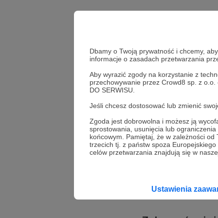
Dbamy o Twoją prywatność i chcemy, abyś 
informacje o zasadach przetwarzania pr
Aby wyrazić zgody na korzystanie z techn
przechowywanie przez Crowd8 sp. z o.o.
DO SERWISU.
Jeśli chcesz dostosować lub zmienić sw
Zgoda jest dobrowolna i możesz ją wyc
Udostępnij
sprostowania, usunięcia lub ograniczeni
końcowym. Pamiętaj, że w zależności od
trzecich tj. z państw spoza Europejskie
celów przetwarzania znajdują się w naszej
Better
Ustawienia zaaw