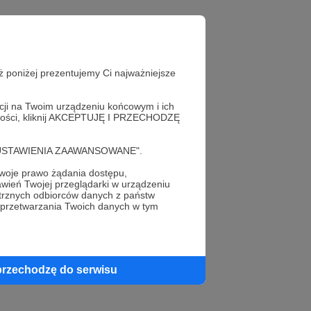
ż poniżej prezentujemy Ci najważniejsze
acji na Twoim urządzeniu końcowym i ich
alności, kliknij AKCEPTUJĘ I PRZECHODZĘ
cję "USTAWIENIA ZAAWANSOWANE".
oje prawo żądania dostępu,
wień Twojej przeglądarki w urządzeniu
trznych odbiorców danych z państw
 przetwarzania Twoich danych w tym
profil autora
przechodzę do serwisu