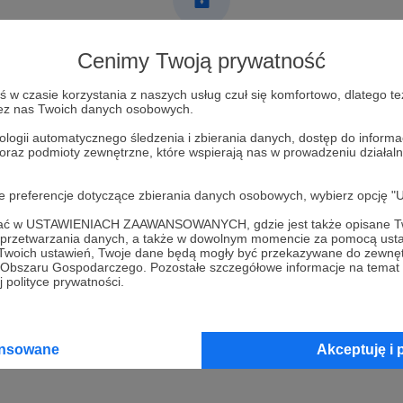
Post dostępny tylko dla Patronów
Cenimy Twoją prywatność
Aby zobaczyć ten materiał musisz być zalogowany
w czasie korzystania z naszych usług czuł się komfortowo, dlatego te
zez nas Twoich danych osobowych.
ologii automatycznego śledzenia i zbierania danych, dostęp do inform
Zostań Patronem
 oraz podmioty zewnętrzne, które wspierają nas w prowadzeniu dział
Zaloguj się
oje preferencje dotyczące zbierania danych osobowych, wybierz op
ofać w USTAWIENIACH ZAAWANSOWANYCH, gdzie jest także opisane Tw
a przetwarzania danych, a także w dowolnym momencie za pomocą usta
 Twoich ustawień, Twoje dane będą mogły być przekazywane do zewnę
go Obszaru Gospodarczego. Pozostałe szczegółowe informacje na temat
 polityce prywatności.
H
Zobacz 
ansowane
Akceptuję i 