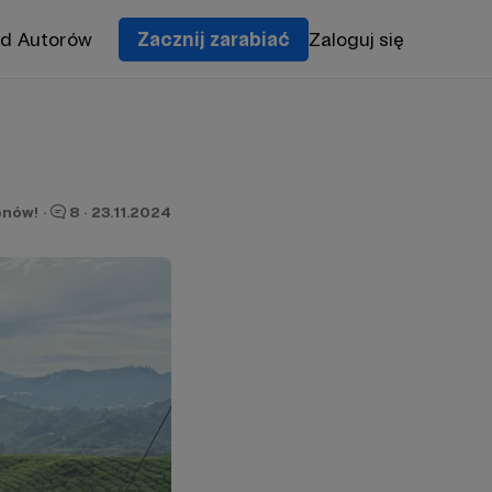
od Autorów
Zacznij zarabiać
Zaloguj się
onów!
·
8
·
23.11.2024