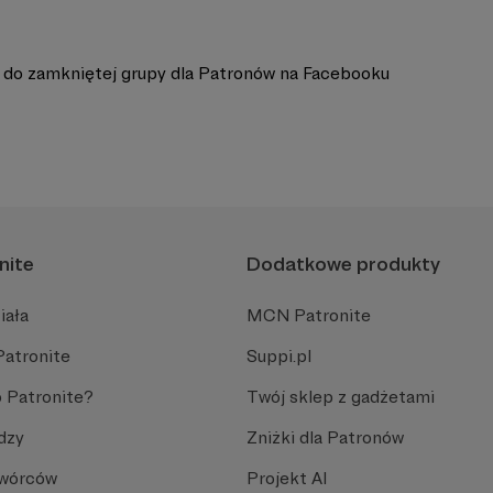
 do zamkniętej grupy dla Patronów na Facebooku
nite
Dodatkowe produkty
iała
MCN Patronite
Patronite
Suppi.pl
 Patronite?
Twój sklep z gadżetami
dzy
Zniżki dla Patronów
Twórców
Projekt AI