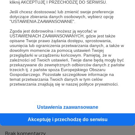
kliknij AKCEPTUJĘ I PRZECHODZĘ DO SERWISU.
Jeśli chcesz dostosować lub zmienić swoje preferencje
dotyczące zbierania danych osobowych, wybierz opcję
"USTAWIENIA ZAAWANSOWANE".
Zgoda jest dobrowolna i możesz ją wycofać w
Udostępnij
USTAWIENIACH ZAAWANSOWANYCH, gdzie jest także
opisane Twoje prawo żądania dostępu, sprostowania,
usunięcia lub ograniczenia przetwarzania danych, a także w
dowolnym momencie za pomocą ustawień Twojej
przeglądarki w urządzeniu końcowym. Pamiętaj, że w
zależności od Twoich ustawień, Twoje dane będą mogły być
przekazywane do zewnętrznych odbiorców danych z państw
trzecich tj. z państw spoza Europejskiego Obszaru
MyPetBack
Gospodarczego. Pozostałe szczegółowe informacje na
temat przetwarzania Twoich danych w tym celów
przetwarzania znajdują się w naszej polityce prywatności.
Zobacz profil autora
Ustawienia zaawansowane
Komentarze (0)
Akceptuję i przechodzę do serwisu
Brak komentarzy...