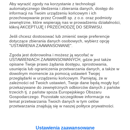
Aby wyrazić zgody na korzystanie z technologii
automatycznego śledzenia i zbierania danych, dostęp do
informacji na Twoim urządzeniu końcowym i ich
przechowywanie przez Crowd8 sp. z o.o. oraz podmioty
zewnętrzne, które wspierają nas w prowadzeniu działalności,
kliknij AKCEPTUJĘ I PRZECHODZĘ DO SERWISU.
Ewa Marszałek
Jeśli chcesz dostosować lub zmienić swoje preferencje
dotyczące zbierania danych osobowych, wybierz opcję
Zobacz profil autora
"USTAWIENIA ZAAWANSOWANE".
Zgoda jest dobrowolna i możesz ją wycofać w
USTAWIENIACH ZAAWANSOWANYCH, gdzie jest także
opisane Twoje prawo żądania dostępu, sprostowania,
usunięcia lub ograniczenia przetwarzania danych, a także w
Zobacz również
dowolnym momencie za pomocą ustawień Twojej
przeglądarki w urządzeniu końcowym. Pamiętaj, że w
zależności od Twoich ustawień, Twoje dane będą mogły być
przekazywane do zewnętrznych odbiorców danych z państw
II Festiwal Książek w Płocku
trzecich tj. z państw spoza Europejskiego Obszaru
Gospodarczego. Pozostałe szczegółowe informacje na
temat przetwarzania Twoich danych w tym celów
przetwarzania znajdują się w naszej polityce prywatności.
Kujawsko-Pomorski Festiwal Książek
Ustawienia zaawansowane