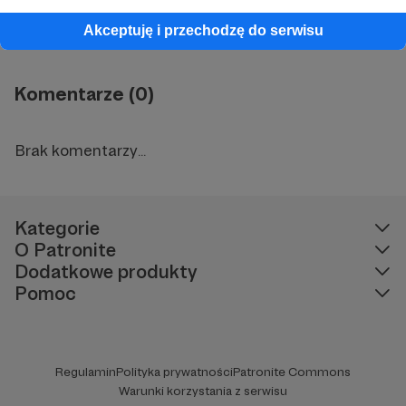
Współpraca z AudioTeatrem – wywiad
Akceptuję i przechodzę do serwisu
Komentarze (0)
Brak komentarzy...
Kategorie
O Patronite
Dodatkowe produkty
Pomoc
Regulamin
Polityka prywatności
Patronite Commons
Warunki korzystania z serwisu