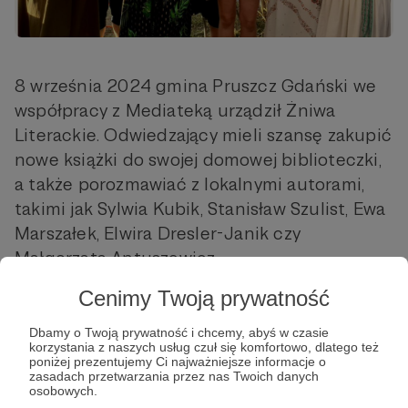
8 września 2024 gmina Pruszcz Gdański we
współpracy z Mediateką urządził Żniwa
Literackie. Odwiedzający mieli szansę zakupić
nowe książki do swojej domowej biblioteczki,
a także porozmawiać z lokalnymi autorami,
takimi jak Sylwia Kubik, Stanisław Szulist, Ewa
Marszałek, Elwira Dresler-Janik czy
Małgorzata Antuszewicz.
Cenimy Twoją prywatność
Wspaniała dożynkowa atmosfera była
wyczuwalna na każdym kroku.
Dbamy o Twoją prywatność i chcemy, abyś w czasie
korzystania z naszych usług czuł się komfortowo, dlatego też
poniżej prezentujemy Ci najważniejsze informacje o
Udostępnij
zasadach przetwarzania przez nas Twoich danych
osobowych.