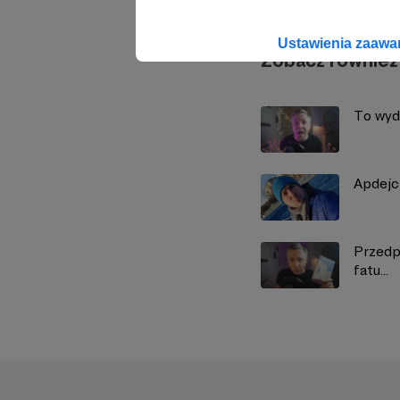
Ustawienia zaaw
Zobacz również
To wyd
Apdejci
Przedp
fatu...