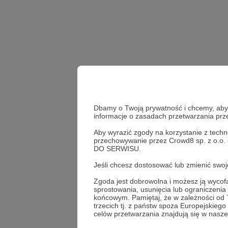
Dbamy o Twoją prywatność i chcemy, abyś 
informacje o zasadach przetwarzania pr
Aby wyrazić zgody na korzystanie z techn
podsumowanie roku
przechowywanie przez Crowd8 sp. z o.o.
DO SERWISU.
Udostępnij
Jeśli chcesz dostosować lub zmienić sw
Zgoda jest dobrowolna i możesz ją wyc
sprostowania, usunięcia lub ograniczeni
końcowym. Pamiętaj, że w zależności od
trzecich tj. z państw spoza Europejskie
Lekcjare
celów przetwarzania znajdują się w naszej