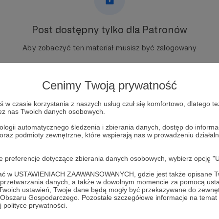
Post dostępny tylko dla Patronów
Aby zobaczyć ten materiał musisz być zalogowany
Zostań Patronem
Cenimy Twoją prywatność
Zaloguj się
w czasie korzystania z naszych usług czuł się komfortowo, dlatego te
zez nas Twoich danych osobowych.
ologii automatycznego śledzenia i zbierania danych, dostęp do inform
 oraz podmioty zewnętrzne, które wspierają nas w prowadzeniu dział
oje preferencje dotyczące zbierania danych osobowych, wybierz op
ofać w USTAWIENIACH ZAAWANSOWANYCH, gdzie jest także opisane Tw
a przetwarzania danych, a także w dowolnym momencie za pomocą usta
 Twoich ustawień, Twoje dane będą mogły być przekazywane do zewnę
go Obszaru Gospodarczego. Pozostałe szczegółowe informacje na temat
ligii.pl
Zobacz 
 polityce prywatności.