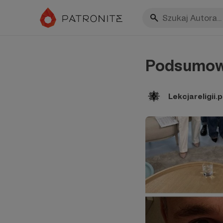
Podsumowan
Lekcjareligii.p