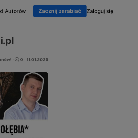
od Autorów
Zacznij zarabiać
Zaloguj się
.pl
ronów!
·
0
·
11.01.2025