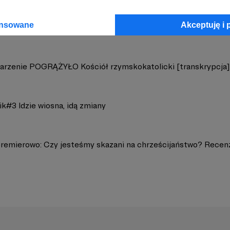
ansowane
Akceptuję i 
arzenie POGRĄŻYŁO Kościół rzymskokatolicki [transkrypcja]
k#3 Idzie wiosna, idą zmiany
remierowo: Czy jesteśmy skazani na chrześcijaństwo? Recenz