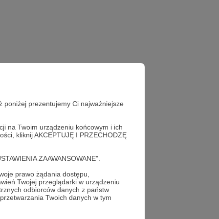
ż poniżej prezentujemy Ci najważniejsze
acji na Twoim urządzeniu końcowym i ich
alności, kliknij AKCEPTUJĘ I PRZECHODZĘ
cję "USTAWIENIA ZAAWANSOWANE".
oje prawo żądania dostępu,
wień Twojej przeglądarki w urządzeniu
trznych odbiorców danych z państw
 przetwarzania Twoich danych w tym
profil autora