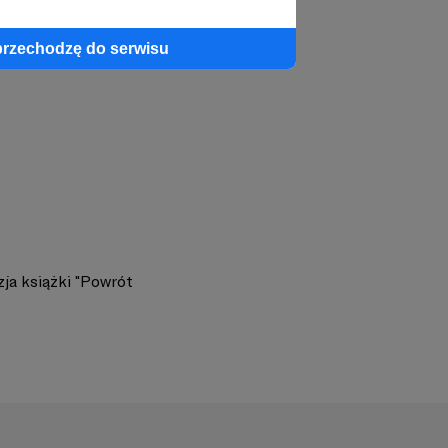
przechodzę do serwisu
ja książki "Powrót