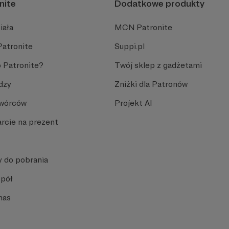
nite
Dodatkowe produkty
iała
MCN Patronite
Patronite
Suppi.pl
 Patronite?
Twój sklep z gadżetami
dzy
Zniżki dla Patronów
Twórców
Projekt AI
rcie na prezent
y do pobrania
spół
nas