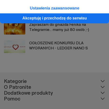
ŁUKASZ ZYSKOWSKI OTRZYMAŁ 500ZŁ
Ustawienia zaawansowane
W PIERWSZEJ AKCJI "DOBRO WRACA"
Akceptuję i przechodzę do serwisu
Zapraszam do gniazda Fenika na
Telegramie... mamy już 80 osób ;-)
OGŁOSZENIE KONKURSU DLA
WYGRANYCH - LEDGER NANO S
Kategorie
O Patronite
Dodatkowe produkty
Pomoc