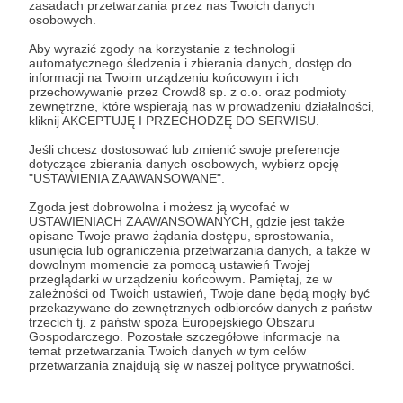
zasadach przetwarzania przez nas Twoich danych
Zostań Patronem
osobowych.
Aby wyrazić zgody na korzystanie z technologii
Zaloguj się
automatycznego śledzenia i zbierania danych, dostęp do
informacji na Twoim urządzeniu końcowym i ich
przechowywanie przez Crowd8 sp. z o.o. oraz podmioty
zewnętrzne, które wspierają nas w prowadzeniu działalności,
Udostępnij
kliknij AKCEPTUJĘ I PRZECHODZĘ DO SERWISU.
Jeśli chcesz dostosować lub zmienić swoje preferencje
dotyczące zbierania danych osobowych, wybierz opcję
"USTAWIENIA ZAAWANSOWANE".
Zgoda jest dobrowolna i możesz ją wycofać w
USTAWIENIACH ZAAWANSOWANYCH, gdzie jest także
Bitcoin Feniks
opisane Twoje prawo żądania dostępu, sprostowania,
usunięcia lub ograniczenia przetwarzania danych, a także w
dowolnym momencie za pomocą ustawień Twojej
przeglądarki w urządzeniu końcowym. Pamiętaj, że w
Zobacz profil autora
zależności od Twoich ustawień, Twoje dane będą mogły być
przekazywane do zewnętrznych odbiorców danych z państw
trzecich tj. z państw spoza Europejskiego Obszaru
Gospodarczego. Pozostałe szczegółowe informacje na
temat przetwarzania Twoich danych w tym celów
przetwarzania znajdują się w naszej polityce prywatności.
Zobacz również