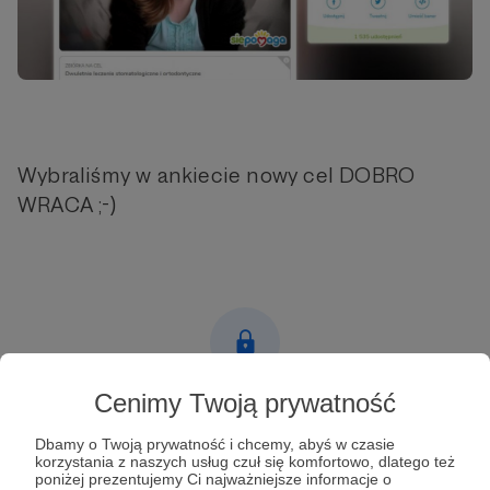
Wybraliśmy w ankiecie nowy cel DOBRO
WRACA ;-)
Cenimy Twoją prywatność
Post dostępny tylko dla Patronów
Dbamy o Twoją prywatność i chcemy, abyś w czasie
Aby zobaczyć ten materiał musisz być zalogowany
korzystania z naszych usług czuł się komfortowo, dlatego też
poniżej prezentujemy Ci najważniejsze informacje o