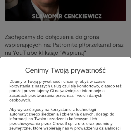
Zachęcamy do dołączenia do grona
wspierających na: Patronite.pl/przekanal oraz
na YouTube klikając "Wspieraj"
Udostępnij
Cenimy Twoją prywatność
Dbamy o Twoją prywatność i chcemy, abyś w czasie
korzystania z naszych usług czuł się komfortowo, dlatego też
poniżej prezentujemy Ci najważniejsze informacje o
zasadach przetwarzania przez nas Twoich danych
osobowych.
PRZEkanał
Aby wyrazić zgody na korzystanie z technologii
automatycznego śledzenia i zbierania danych, dostęp do
informacji na Twoim urządzeniu końcowym i ich
Zobacz profil autora
przechowywanie przez Crowd8 sp. z o.o. oraz podmioty
zewnętrzne, które wspierają nas w prowadzeniu działalności,