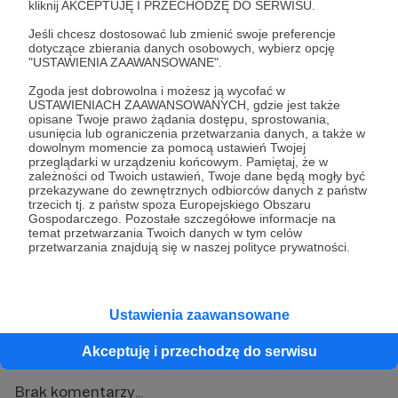
kliknij AKCEPTUJĘ I PRZECHODZĘ DO SERWISU.
Jeśli chcesz dostosować lub zmienić swoje preferencje
dotyczące zbierania danych osobowych, wybierz opcję
Zobacz również
"USTAWIENIA ZAAWANSOWANE".
Zgoda jest dobrowolna i możesz ją wycofać w
USTAWIENIACH ZAAWANSOWANYCH, gdzie jest także
Mamy to! Dziękujemy!
opisane Twoje prawo żądania dostępu, sprostowania,
usunięcia lub ograniczenia przetwarzania danych, a także w
dowolnym momencie za pomocą ustawień Twojej
przeglądarki w urządzeniu końcowym. Pamiętaj, że w
zależności od Twoich ustawień, Twoje dane będą mogły być
Nowy materiał tylko dla Patronów
przekazywane do zewnętrznych odbiorców danych z państw
trzecich tj. z państw spoza Europejskiego Obszaru
Gospodarczego. Pozostałe szczegółowe informacje na
temat przetwarzania Twoich danych w tym celów
przetwarzania znajdują się w naszej polityce prywatności.
Cenzura na YouTube. Wyłączyli nam
reklamy
Ustawienia zaawansowane
Komentarze (0)
Akceptuję i przechodzę do serwisu
Brak komentarzy...