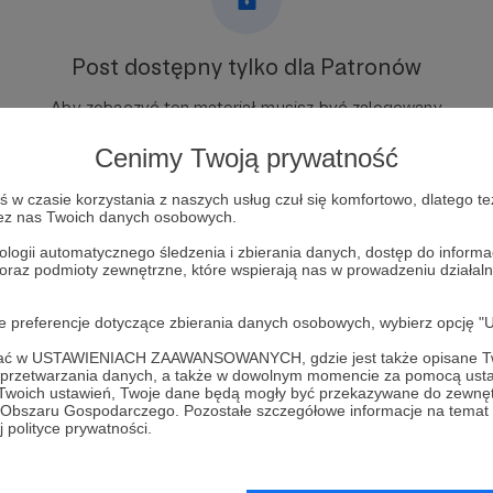
Post dostępny tylko dla Patronów
Aby zobaczyć ten materiał musisz być zalogowany
Cenimy Twoją prywatność
Zostań Patronem
w czasie korzystania z naszych usług czuł się komfortowo, dlatego te
zez nas Twoich danych osobowych.
Zaloguj się
ologii automatycznego śledzenia i zbierania danych, dostęp do inform
 oraz podmioty zewnętrzne, które wspierają nas w prowadzeniu dział
oje preferencje dotyczące zbierania danych osobowych, wybierz op
ofać w USTAWIENIACH ZAAWANSOWANYCH, gdzie jest także opisane Tw
a przetwarzania danych, a także w dowolnym momencie za pomocą usta
AD HOC
Zobacz 
 Twoich ustawień, Twoje dane będą mogły być przekazywane do zewnę
go Obszaru Gospodarczego. Pozostałe szczegółowe informacje na temat
 polityce prywatności.