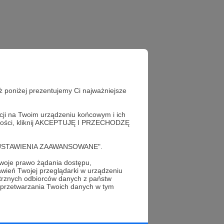
ż poniżej prezentujemy Ci najważniejsze
acji na Twoim urządzeniu końcowym i ich
alności, kliknij AKCEPTUJĘ I PRZECHODZĘ
cję "USTAWIENIA ZAAWANSOWANE".
oje prawo żądania dostępu,
wień Twojej przeglądarki w urządzeniu
profil autora
trznych odbiorców danych z państw
 przetwarzania Twoich danych w tym