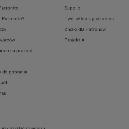
Patronite
Suppi.pl
 Patronite?
Twój sklep z gadżetami
dzy
Zniżki dla Patronów
Twórców
Projekt AI
rcie na prezent
y do pobrania
spół
nas
nki korzystania z serwisu