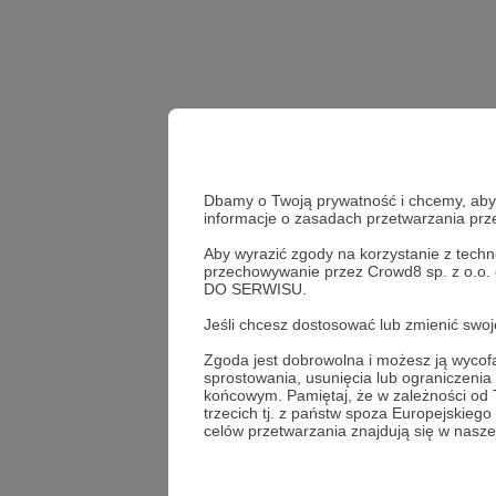
Dbamy o Twoją prywatność i chcemy, abyś 
informacje o zasadach przetwarzania pr
Aby wyrazić zgody na korzystanie z techn
przechowywanie przez Crowd8 sp. z o.o.
Udostępnij
DO SERWISU.
Jeśli chcesz dostosować lub zmienić sw
Zgoda jest dobrowolna i możesz ją wyc
sprostowania, usunięcia lub ograniczeni
Grupa 
końcowym. Pamiętaj, że w zależności od
trzecich tj. z państw spoza Europejskie
celów przetwarzania znajdują się w naszej