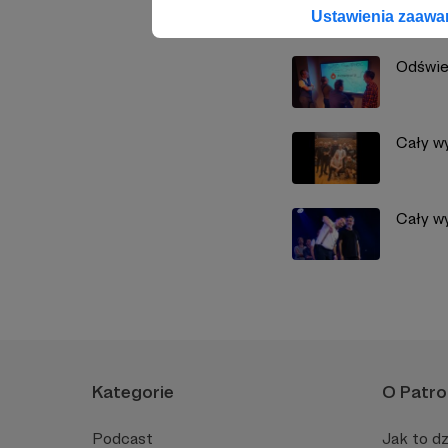
Zobacz również
Ustawienia zaaw
Odświe
Cały w
Cały w
Kategorie
O Patro
Podcast
Jak to dz