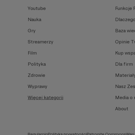
Youtube
Funkcje 
Nauka
Dlaczego
Gry
Baza wie
Streamerzy
Opinie 
Film
Kup wspa
Polityka
Dla firm
Zdrowie
Materiał
Wyprawy
Nasz Ze
Więcej kategorii
Media o 
About
Regulamin
Polityka prywatności
Patronite Commons
Waru