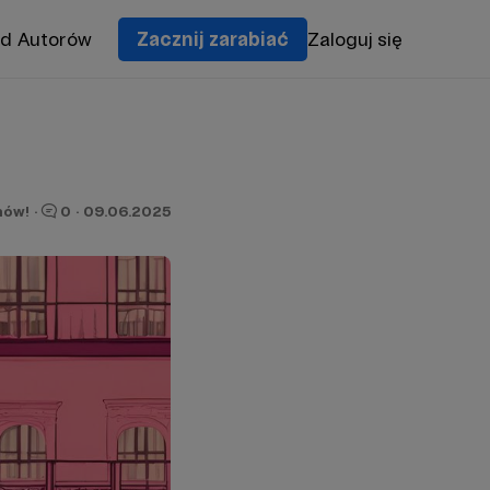
od Autorów
Zacznij zarabiać
Zaloguj się
nów!
·
0
·
09.06.2025