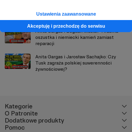
Rozmowa ze Zbigniewem Boguckim
Ustawienia zaawansowane
Akceptuję i przechodzę do serwisu
Anita Gargas i Bogdan Musiał: "Hrabina"-
oszustka i niemiecki kamień zamiast
reparacji
Anita Gargas i Jarosław Sachajko: Czy
Tusk zagraża polskiej suwerenności
żywnościowej?
Kategorie
O Patronite
Dodatkowe produkty
Pomoc