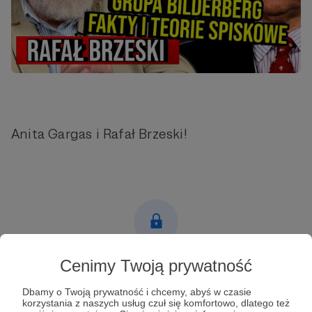
Anita Gargas i Rafał Brzeski!
Post dostępny tylko dla Patronów
Cenimy Twoją prywatność
Aby zobaczyć ten materiał musisz być zalogowany
Dbamy o Twoją prywatność i chcemy, abyś w czasie
korzystania z naszych usług czuł się komfortowo, dlatego też