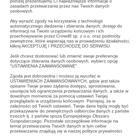
poniżej prezentujemy Ci najważniejsze informacje o
zasadach przetwarzania przez nas Twoich danych
Zostań Patronem
osobowych.
Aby wyrazić zgody na korzystanie z technologii
Zaloguj się
automatycznego śledzenia i zbierania danych, dostęp do
informacji na Twoim urządzeniu końcowym i ich
przechowywanie przez Crowd8 sp. z o.o. oraz podmioty
Udostępnij
zewnętrzne, które wspierają nas w prowadzeniu działalności,
kliknij AKCEPTUJĘ I PRZECHODZĘ DO SERWISU.
Jeśli chcesz dostosować lub zmienić swoje preferencje
dotyczące zbierania danych osobowych, wybierz opcję
"USTAWIENIA ZAAWANSOWANE".
Zgoda jest dobrowolna i możesz ją wycofać w
USTAWIENIACH ZAAWANSOWANYCH, gdzie jest także
Magazyn Anity Gargas
opisane Twoje prawo żądania dostępu, sprostowania,
usunięcia lub ograniczenia przetwarzania danych, a także w
dowolnym momencie za pomocą ustawień Twojej
Zobacz profil autora
przeglądarki w urządzeniu końcowym. Pamiętaj, że w
zależności od Twoich ustawień, Twoje dane będą mogły być
przekazywane do zewnętrznych odbiorców danych z państw
trzecich tj. z państw spoza Europejskiego Obszaru
Gospodarczego. Pozostałe szczegółowe informacje na
temat przetwarzania Twoich danych w tym celów
Zobacz również
przetwarzania znajdują się w naszej polityce prywatności.