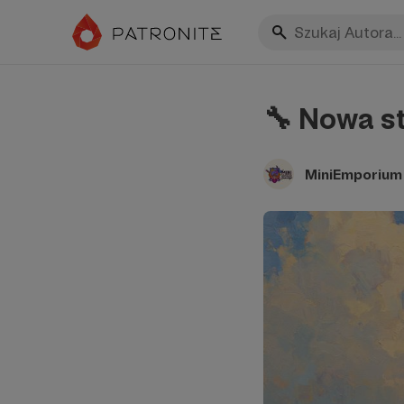
🔧 Nowa st
MiniEmporium