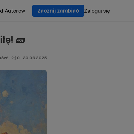
od Autorów
Zacznij zarabiać
Zaloguj się
łę! 🧱
nów!
·
0
·
30.06.2025