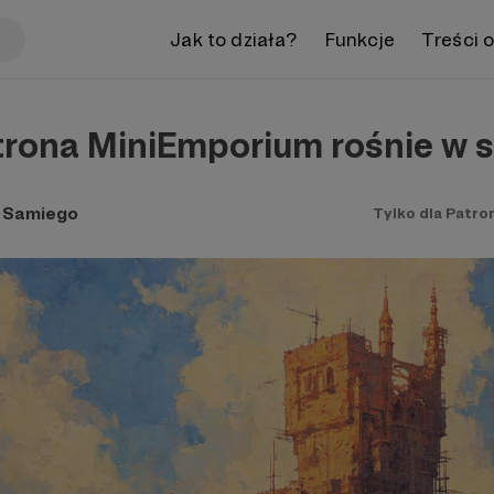
Jak to działa?
Funkcje
Treści 
rona MiniEmporium rośnie w si
 Samiego
Tylko dla Patro