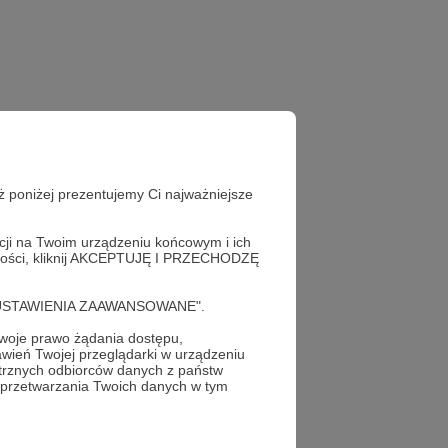
ż poniżej prezentujemy Ci najważniejsze
acji na Twoim urządzeniu końcowym i ich
alności, kliknij AKCEPTUJĘ I PRZECHODZĘ
cję "USTAWIENIA ZAAWANSOWANE".
oje prawo żądania dostępu,
wień Twojej przeglądarki w urządzeniu
trznych odbiorców danych z państw
profil autora
 przetwarzania Twoich danych w tym