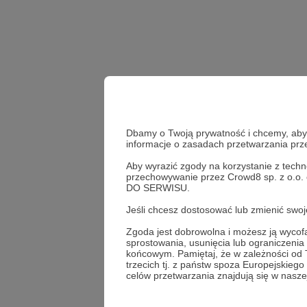
Dbamy o Twoją prywatność i chcemy, abyś 
informacje o zasadach przetwarzania pr
Aby wyrazić zgody na korzystanie z techn
przechowywanie przez Crowd8 sp. z o.o.
DO SERWISU.
Udostępnij
Jeśli chcesz dostosować lub zmienić sw
Zgoda jest dobrowolna i możesz ją wyc
sprostowania, usunięcia lub ograniczeni
końcowym. Pamiętaj, że w zależności od
MiniEm
trzecich tj. z państw spoza Europejskie
celów przetwarzania znajdują się w naszej