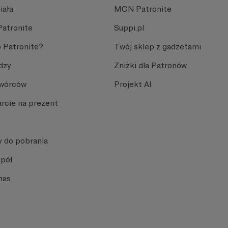
iała
MCN Patronite
Patronite
Suppi.pl
 Patronite?
Twój sklep z gadżetami
dzy
Zniżki dla Patronów
Twórców
Projekt AI
rcie na prezent
y do pobrania
spół
nas