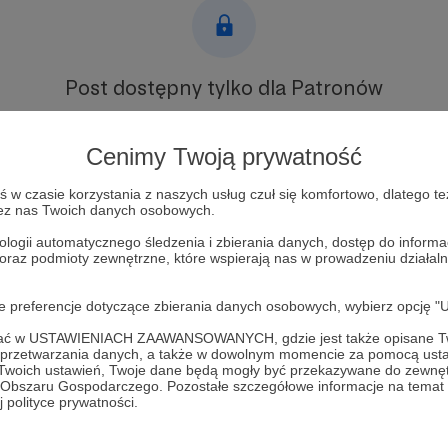
Post dostępny tylko dla Patronów
Aby zobaczyć ten materiał musisz być zalogowany
Cenimy Twoją prywatność
Zostań Patronem
w czasie korzystania z naszych usług czuł się komfortowo, dlatego te
zez nas Twoich danych osobowych.
Zaloguj się
ologii automatycznego śledzenia i zbierania danych, dostęp do inform
 oraz podmioty zewnętrzne, które wspierają nas w prowadzeniu dział
oje preferencje dotyczące zbierania danych osobowych, wybierz op
ofać w USTAWIENIACH ZAAWANSOWANYCH, gdzie jest także opisane Tw
a przetwarzania danych, a także w dowolnym momencie za pomocą usta
 Twoich ustawień, Twoje dane będą mogły być przekazywane do zewnę
porium Samiego
Zobacz 
go Obszaru Gospodarczego. Pozostałe szczegółowe informacje na temat
 polityce prywatności.