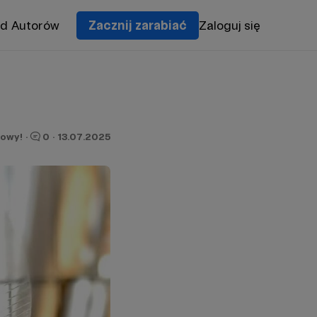
od Autorów
Zacznij zarabiać
Zaloguj się
owy!
·
0
·
13.07.2025