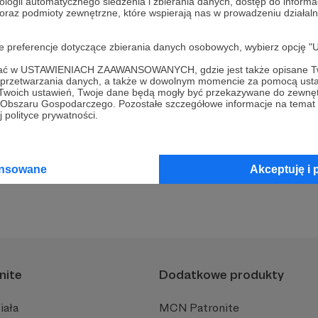
ologii automatycznego śledzenia i zbierania danych, dostęp do inform
 oraz podmioty zewnętrzne, które wspierają nas w prowadzeniu dział
oje preferencje dotyczące zbierania danych osobowych, wybierz op
ofać w USTAWIENIACH ZAAWANSOWANYCH, gdzie jest także opisane Tw
a przetwarzania danych, a także w dowolnym momencie za pomocą usta
 Twoich ustawień, Twoje dane będą mogły być przekazywane do zewnę
ie Koty Katarzyny
Zobacz 
go Obszaru Gospodarczego. Pozostałe szczegółowe informacje na temat
 polityce prywatności.
ansowane
Akceptuję i 
nite
Dodatkowe produkty
iała
MCN Patronite