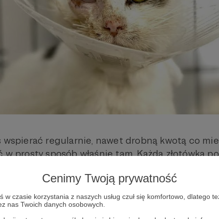
s wspierać regularnie, nawet drobną kwotą co mies
ć w prosty sposób właśnie tam. Każda złotówka 
ocie istnienia, opłacać leczenie, karmę, żwirek i w
Cenimy Twoją prywatność
e koty czują się bezpiecznie, zanim znajdą swój w
w czasie korzystania z naszych usług czuł się komfortowo, dlatego te
zez nas Twoich danych osobowych.
esteście z nami – razem możemy naprawdę wiele!