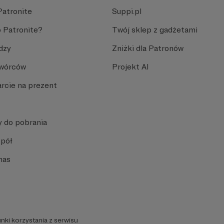
Patronite
Suppi.pl
 Patronite?
Twój sklep z gadżetami
dzy
Zniżki dla Patronów
Twórców
Projekt AI
rcie na prezent
y do pobrania
spół
nas
nki korzystania z serwisu