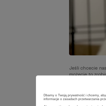
Jeśli chcecie na
możecie to zrobi
ratować kolejne k
sprawia, że nasz
🐈
Dbamy o Twoją prywatność i chcemy, abyś 
informacje o zasadach przetwarzania pr
Dziękujemy, że j