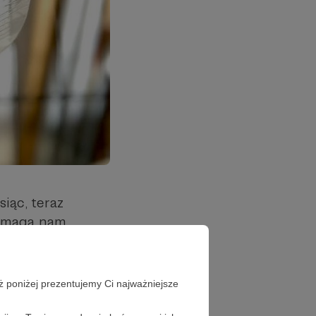
iąc, teraz
pomaga nam
szystko to, co
ymarzony dom. 🏡
ż poniżej prezentujemy Ci najważniejsze
 🐾✨