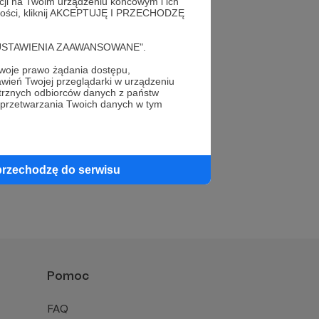
acji na Twoim urządzeniu końcowym i ich
alności, kliknij AKCEPTUJĘ I PRZECHODZĘ
cję "USTAWIENIA ZAAWANSOWANE".
oje prawo żądania dostępu,
wień Twojej przeglądarki w urządzeniu
trznych odbiorców danych z państw
profil autora
 przetwarzania Twoich danych w tym
przechodzę do serwisu
Pomoc
FAQ