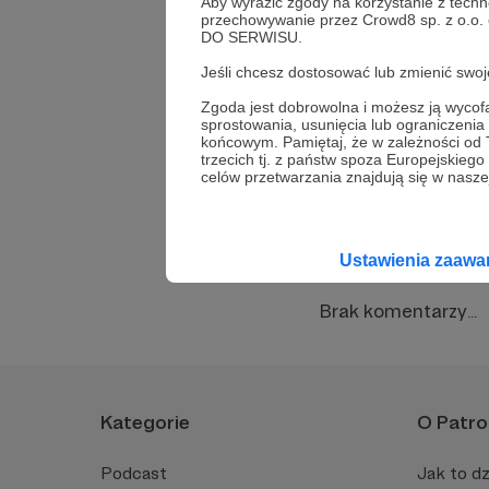
Aby wyrazić zgody na korzystanie z techn
przechowywanie przez Crowd8 sp. z o.o.
DO SERWISU.
Udostępnij
Jeśli chcesz dostosować lub zmienić sw
Zgoda jest dobrowolna i możesz ją wyc
sprostowania, usunięcia lub ograniczeni
końcowym. Pamiętaj, że w zależności od
Wszystk
trzecich tj. z państw spoza Europejskie
celów przetwarzania znajdują się w naszej
Komentarze (0)
Ustawienia zaaw
Brak komentarzy...
Kategorie
O Patro
Podcast
Jak to dz