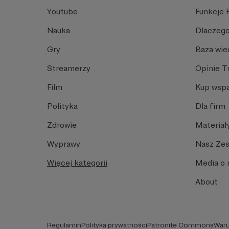
Youtube
Funkcje 
Nauka
Dlaczego
Gry
Baza wie
Streamerzy
Opinie 
Film
Kup wspa
Polityka
Dla firm
Zdrowie
Materiał
Wyprawy
Nasz Ze
Więcej kategorii
Media o 
About
Regulamin
Polityka prywatności
Patronite Commons
Waru