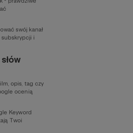
ek - prawdziwe
mać
ować swój kanał
subskrypcji i
 słów
ilm, opis, tag czy
oogle ocenią
ogle Keyword
kają Twoi