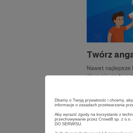
Twórz anga
Nawet najlepsze 
skup się na tworz
Zaczynaj f
zostanie.
Dbamy o Twoją prywatność i chcemy, abyś 
informacje o zasadach przetwarzania pr
Zachęcaj do
Aby wyrazić zgody na korzystanie z techn
opisie.
przechowywanie przez Crowd8 sp. z o.o.
DO SERWISU.
Publikuj reg