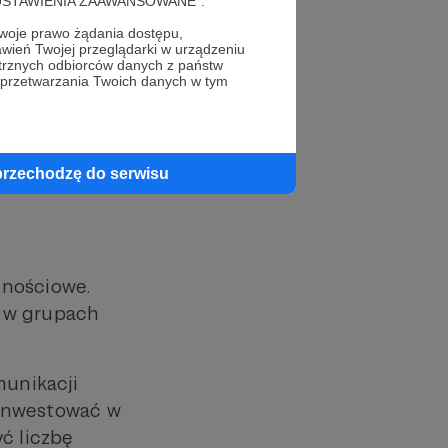
cję "USTAWIENIA ZAAWANSOWANE".
 subskrybują i
oje prawo żądania dostępu,
wień Twojej przeglądarki w urządzeniu
trznych odbiorców danych z państw
 przetwarzania Twoich danych w tym
y i linkuj między
mać użytkownika
przechodzę do serwisu
znościowe.
e w grupach
munikacji
ainwestować w
yć liczbę