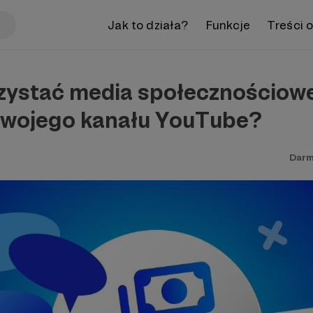
Jak to działa?
Funkcje
Treści 
zystać media społecznościow
swojego kanału YouTube?
Darm