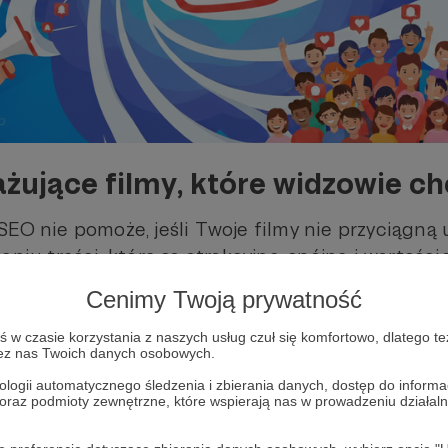
żujące filmy, które widzowie c
SEO nie pomoże, jeśli Twoje filmy nie przyciągną 
eniu treści, które są atrakcyjne, spójne i wartości
Cenimy Twoją prywatność
ilm mocnym otwarciem
– pierwsze 10 sekund decy
w czasie korzystania z naszych usług czuł się komfortowo, dlatego te
zez nas Twoich danych osobowych.
 reakcji
– poproś o komentarz, subskrypcję lub kl
ologii automatycznego śledzenia i zbierania danych, dostęp do inform
 oraz podmioty zewnętrzne, które wspierają nas w prowadzeniu dział
ularnie
– algorytm YouTube premiuje aktywne kan