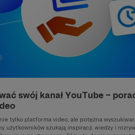
ać swój kanał YouTube – porad
ideo
ie tylko platforma video, ale potężna wyszukiwark
y użytkowników szukają inspiracji, wiedzy i rozryw