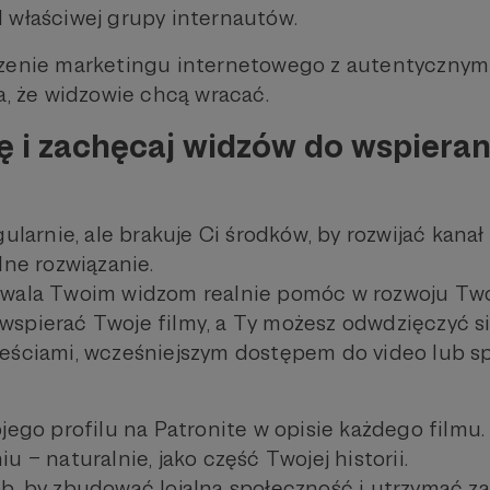
 właściwej grupy internautów.
czenie marketingu internetowego z autentycznym
a, że widzowie chcą wracać.
ię i zachęcaj widzów do wspieran
gularnie, ale brakuje Ci środków, by rozwijać kana
lne rozwiązanie.
wala Twoim widzom realnie pomóc w rozwoju Twoj
spierać Twoje filmy, a Ty możesz odwdzięczyć s
eściami, wcześniejszym dostępem do video lub s
ojego profilu na Patronite w opisie każdego filmu
u – naturalnie, jako część Twojej historii.
b, by zbudować lojalną społeczność i utrzymać 