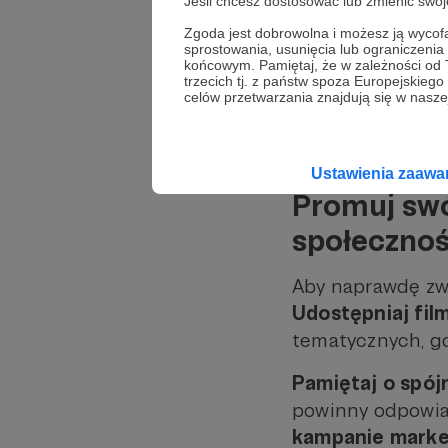
Jeśli chcesz dostosować lub zmienić sw
Zaangażowanie wi
Zgoda jest dobrowolna i możesz ją wyc
sprostowania, usunięcia lub ograniczeni
oglądają dłużej, 
końcowym. Pamiętaj, że w zależności od
trzecich tj. z państw spoza Europejskie
celów przetwarzania znajdują się w naszej
Jeśli chcesz doda
filmami, np. „zob
na Twoim kanale
Ustawienia zaaw
Promuj sw
społeczno
Aby naprawdę zwi
Udostępniaj fil
tematycznych, gd
Pamiętaj o spój
powinny odpowia
kampanie marke