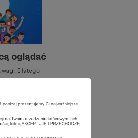
hcą oglądać
uwagi. Dlatego
owe.
duje, czy widz
ż poniżej prezentujemy Ci najważniejsze
iknięcie linku w
acji na Twoim urządzeniu końcowym i ich
alności, kliknij AKCEPTUJĘ I PRZECHODZĘ
ały.