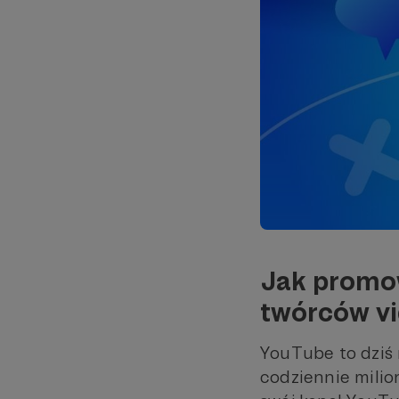
Jak promow
twórców v
YouTube to dziś n
codziennie milion