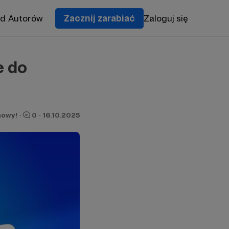
od Autorów
Zacznij zarabiać
Zaloguj się
e do
owy!
·
0
·
16.10.2025