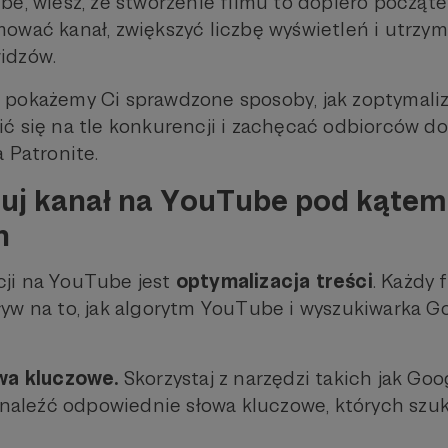
be, wiesz, że stworzenie filmu to dopiero począt
ować kanał, zwiększyć liczbę wyświetleń i utrzy
idzów.
pokażemy Ci sprawdzone sposoby, jak zoptymaliz
ć się na tle konkurencji i zachęcać odbiorców do 
 Patronite.
uj kanał na YouTube pod kątem
h
ji na YouTube jest
optymalizacja treści
. Każdy f
yw na to, jak algorytm YouTube i wyszukiwarka G
wa kluczowe.
Skorzystaj z narzędzi takich jak Go
znaleźć odpowiednie słowa kluczowe, których szu