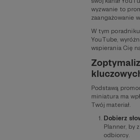
swój kanał YouTu
wyzwanie to prom
zaangażowanie w
W tym poradniku 
YouTube, wyróżni
wspierania Cię na
Zoptymaliz
kluczowyc
Podstawą promoc
miniatura ma wpł
Twój materiał.
Dobierz sło
Planner, by 
odbiorcy.