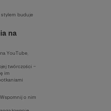
 stylem buduje
ia na
ł na YouTube,
ej twórczości –
ię im
potkaniami
. Wspomnij o nim
zaangażowanie