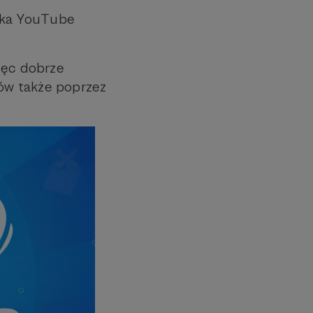
rka YouTube
ięc dobrze
ów także poprzez