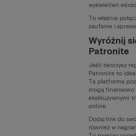
wyświetleń wśród
To właśnie połą
zaufanie i sprawi
Wyróżnij s
Patronite
Jeśli tworzysz re
Patronite to idea
Ta platforma poz
mogą finansowo w
ekskluzywnymi tr
online.
Dodaj link do sw
również w nagrani
To świetny sposó