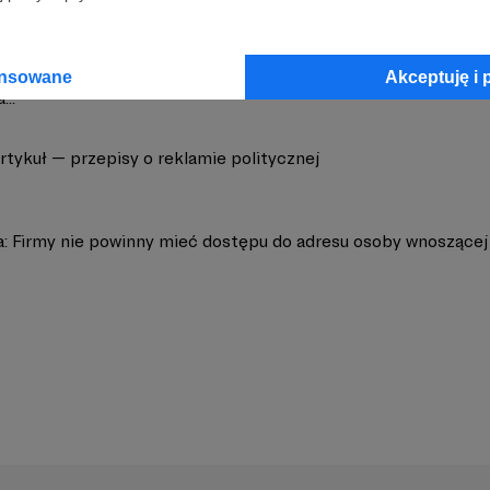
ja] Lasy Facebookowe - Instytucje publiczne nie powinny nap
ansowane
Akceptuję i 
...
rtykuł — przepisy o reklamie politycznej
a: Firmy nie powinny mieć dostępu do adresu osoby wnoszące