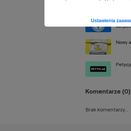
Zobacz również
[Petyc
Ustawienia zaaw
korpora
Nowy a
Petycj
Komentarze (0)
Brak komentarzy...