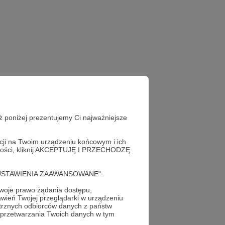
ve)
ż poniżej prezentujemy Ci najważniejsze
acji na Twoim urządzeniu końcowym i ich
alności, kliknij AKCEPTUJĘ I PRZECHODZĘ
cję "USTAWIENIA ZAAWANSOWANE".
profil autora
oje prawo żądania dostępu,
wień Twojej przeglądarki w urządzeniu
trznych odbiorców danych z państw
 przetwarzania Twoich danych w tym