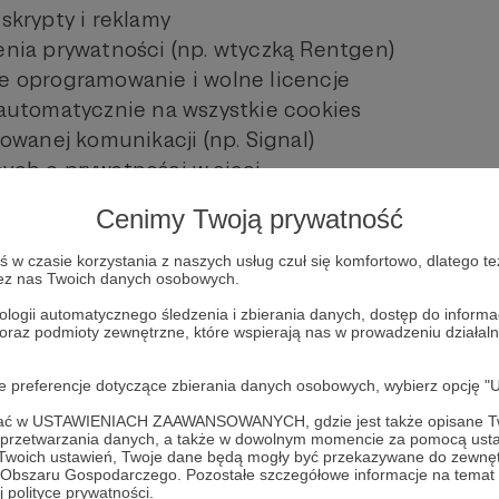
 skrypty i reklamy
zenia prywatności (np. wtyczką Rentgen)
te oprogramowanie i wolne licencje
ę automatycznie na wszystkie cookies
frowanej komunikacji (np. Signal)
nych o prywatności w sieci
iaj algorytmy i treści
Cenimy Twoją prywatność
eżne źródła informacji i archiwizuj je (np. webarchi
w czasie korzystania z naszych usług czuł się komfortowo, dlatego te
zez nas Twoich danych osobowych.
ologii automatycznego śledzenia i zbierania danych, dostęp do inform
 oraz podmioty zewnętrzne, które wspierają nas w prowadzeniu dział
oje preferencje dotyczące zbierania danych osobowych, wybierz op
a „Internet. Czas działać!”
Zobacz 
ofać w USTAWIENIACH ZAAWANSOWANYCH, gdzie jest także opisane Tw
a przetwarzania danych, a także w dowolnym momencie za pomocą usta
 Twoich ustawień, Twoje dane będą mogły być przekazywane do zewnę
go Obszaru Gospodarczego. Pozostałe szczegółowe informacje na temat
 polityce prywatności.