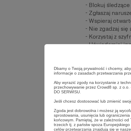
- Blokuj śledzące
- Zgłaszaj narus
- Wspieraj otwar
- Nie zgadzaj si
- Korzystaj z szy
- Uświadamiaj in
- Krytycznie ocen
- Wspieraj niezal
Dbamy o Twoją prywatność i chcemy, abyś 
informacje o zasadach przetwarzania pr
Udostępnij
Aby wyrazić zgody na korzystanie z techn
przechowywanie przez Crowd8 sp. z o.o.
DO SERWISU.
Jeśli chcesz dostosować lub zmienić sw
Fundacj
Zgoda jest dobrowolna i możesz ją wyc
sprostowania, usunięcia lub ograniczeni
końcowym. Pamiętaj, że w zależności od
trzecich tj. z państw spoza Europejskie
celów przetwarzania znajdują się w naszej