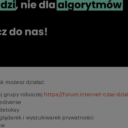
ak możesz działać:
ej grupy roboczej
https://forum.internet-czas-dzial
Fediverse
 detoksy
eglądarek i wyszukiwarek prywatności
ów