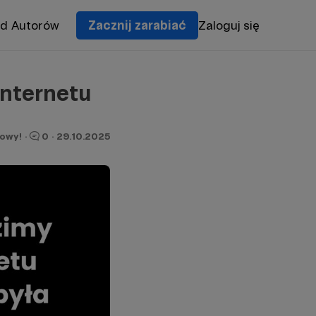
od Autorów
Zacznij zarabiać
Zaloguj się
Internetu
owy!
·
0
·
29.10.2025