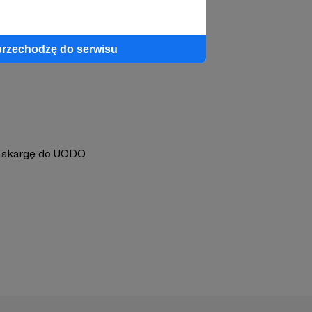
ędzać klientów
przechodzę do serwisu
j skargę do UODO