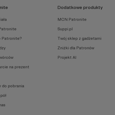
nite
Dodatkowe produkty
iała
MCN Patronite
Patronite
Suppi.pl
 Patronite?
Twój sklep z gadżetami
dzy
Zniżki dla Patronów
Twórców
Projekt AI
rcie na prezent
y do pobrania
spół
nas