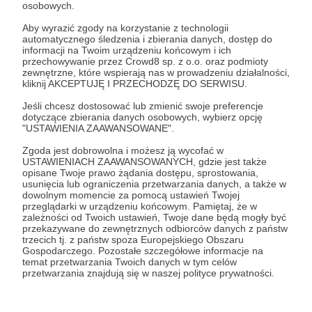
osobowych.
Zaloguj się
Aby wyrazić zgody na korzystanie z technologii
automatycznego śledzenia i zbierania danych, dostęp do
informacji na Twoim urządzeniu końcowym i ich
przechowywanie przez Crowd8 sp. z o.o. oraz podmioty
Udostępnij
zewnętrzne, które wspierają nas w prowadzeniu działalności,
kliknij AKCEPTUJĘ I PRZECHODZĘ DO SERWISU.
Jeśli chcesz dostosować lub zmienić swoje preferencje
dotyczące zbierania danych osobowych, wybierz opcję
"USTAWIENIA ZAAWANSOWANE".
Zgoda jest dobrowolna i możesz ją wycofać w
USTAWIENIACH ZAAWANSOWANYCH, gdzie jest także
Marcin Jaworski
opisane Twoje prawo żądania dostępu, sprostowania,
usunięcia lub ograniczenia przetwarzania danych, a także w
dowolnym momencie za pomocą ustawień Twojej
Zobacz profil autora
przeglądarki w urządzeniu końcowym. Pamiętaj, że w
zależności od Twoich ustawień, Twoje dane będą mogły być
przekazywane do zewnętrznych odbiorców danych z państw
trzecich tj. z państw spoza Europejskiego Obszaru
Gospodarczego. Pozostałe szczegółowe informacje na
temat przetwarzania Twoich danych w tym celów
Zobacz również
przetwarzania znajdują się w naszej polityce prywatności.
Nowy Arkusz Dividend Elite (Wrzesień