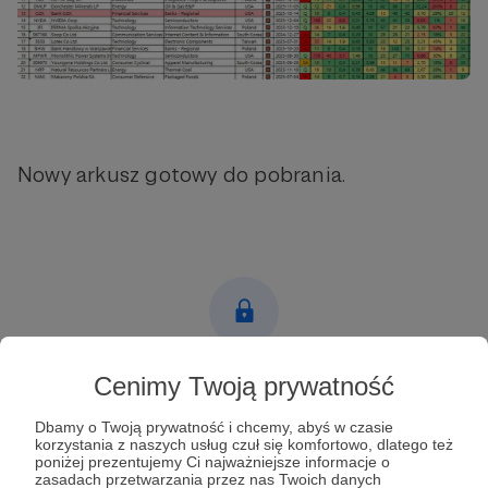
Nowy arkusz gotowy do pobrania.
Post dostępny tylko dla Patronów
Cenimy Twoją prywatność
Aby zobaczyć ten materiał musisz być zalogowany
Dbamy o Twoją prywatność i chcemy, abyś w czasie
korzystania z naszych usług czuł się komfortowo, dlatego też
poniżej prezentujemy Ci najważniejsze informacje o
zasadach przetwarzania przez nas Twoich danych
Zostań Patronem