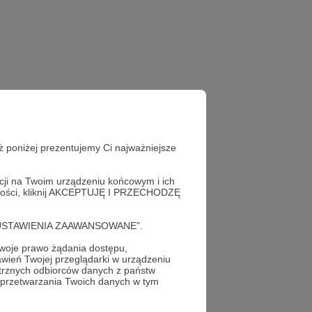
ż poniżej prezentujemy Ci najważniejsze
acji na Twoim urządzeniu końcowym i ich
alności, kliknij AKCEPTUJĘ I PRZECHODZĘ
cję "USTAWIENIA ZAAWANSOWANE".
oje prawo żądania dostępu,
wień Twojej przeglądarki w urządzeniu
trznych odbiorców danych z państw
 przetwarzania Twoich danych w tym
profil autora