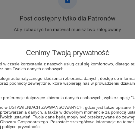
Post dostępny tylko dla Patronów
Aby zobaczyć ten materiał musisz być zalogowany
Zostań Patronem
Cenimy Twoją prywatność
Zaloguj się
w czasie korzystania z naszych usług czuł się komfortowo, dlatego te
zez nas Twoich danych osobowych.
ologii automatycznego śledzenia i zbierania danych, dostęp do inform
 oraz podmioty zewnętrzne, które wspierają nas w prowadzeniu dział
oje preferencje dotyczące zbierania danych osobowych, wybierz op
ofać w USTAWIENIACH ZAAWANSOWANYCH, gdzie jest także opisane Tw
a przetwarzania danych, a także w dowolnym momencie za pomocą usta
 Twoich ustawień, Twoje dane będą mogły być przekazywane do zewnę
go Obszaru Gospodarczego. Pozostałe szczegółowe informacje na temat
sobie
Zobacz 
 polityce prywatności.