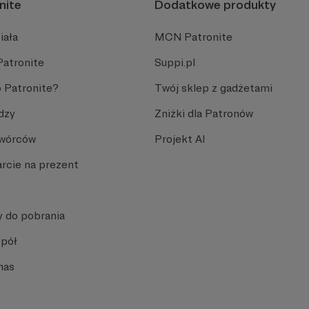
nite
Dodatkowe produkty
iała
MCN Patronite
Patronite
Suppi.pl
 Patronite?
Twój sklep z gadżetami
dzy
Zniżki dla Patronów
Twórców
Projekt AI
rcie na prezent
y do pobrania
spół
nas