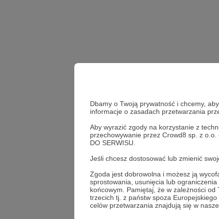
Dbamy o Twoją prywatność i chcemy, abyś 
informacje o zasadach przetwarzania pr
Aby wyrazić zgody na korzystanie z techn
q&a
przechowywanie przez Crowd8 sp. z o.o.
DO SERWISU.
Udostępnij
Jeśli chcesz dostosować lub zmienić sw
Zgoda jest dobrowolna i możesz ją wyc
sprostowania, usunięcia lub ograniczeni
końcowym. Pamiętaj, że w zależności od
trzecich tj. z państw spoza Europejskie
Gramy 
celów przetwarzania znajdują się w naszej