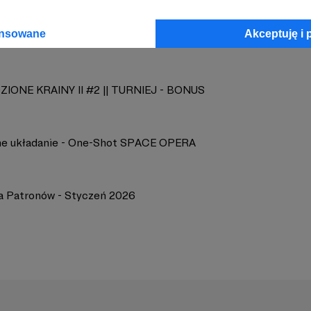
ansowane
Akceptuję i 
IONE KRAINY II #2 || TURNIEJ - BONUS
e układanie - One-Shot SPACE OPERA
a Patronów - Styczeń 2026