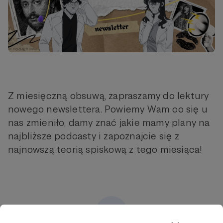
Z miesięczną obsuwą, zapraszamy do lektury
nowego newslettera. Powiemy Wam co się u
nas zmieniło, damy znać jakie mamy plany na
najbliższe podcasty i zapoznajcie się z
najnowszą teorią spiskową z tego miesiąca!