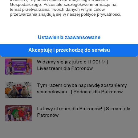
Gospodarczego. Pozostałe szczegółowe informacje na
temat przetwarzania Twoich danych w tym celów
Zobacz profil autora
przetwarzania znajdują się w naszej polityce prywatności.
Ustawienia zaawansowane
Zobacz również
Akceptuję i przechodzę do serwisu
Widzimy się już jutro o 11:00! ✨ |
Livestream dla Patronów
Tym razem chyba naprawdę zostaniemy
scancelowani... | Podcast dla Patronów
Lutowy stream dla Patronów! | Stream dla
Patronów