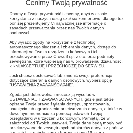
Cenimy Twoją prywatność
Post dostępny tylko dla Patronów
Dbamy o Twoją prywatność i chcemy, abyś w czasie
korzystania z naszych usług czuł się komfortowo, dlatego też
Aby zobaczyć ten materiał musisz być zalogowany
poniżej prezentujemy Ci najważniejsze informacje o
zasadach przetwarzania przez nas Twoich danych
osobowych.
Zostań Patronem
Aby wyrazić zgody na korzystanie z technologii
automatycznego śledzenia i zbierania danych, dostęp do
informacji na Twoim urządzeniu końcowym i ich
Zaloguj się
przechowywanie przez Crowd8 sp. z o.o. oraz podmioty
zewnętrzne, które wspierają nas w prowadzeniu działalności,
kliknij AKCEPTUJĘ I PRZECHODZĘ DO SERWISU.
newsletter
styczen
Jeśli chcesz dostosować lub zmienić swoje preferencje
dotyczące zbierania danych osobowych, wybierz opcję
"USTAWIENIA ZAAWANSOWANE".
Udostępnij
Zgoda jest dobrowolna i możesz ją wycofać w
USTAWIENIACH ZAAWANSOWANYCH, gdzie jest także
opisane Twoje prawo żądania dostępu, sprostowania,
usunięcia lub ograniczenia przetwarzania danych, a także w
dowolnym momencie za pomocą ustawień Twojej
przeglądarki w urządzeniu końcowym. Pamiętaj, że w
zależności od Twoich ustawień, Twoje dane będą mogły być
przekazywane do zewnętrznych odbiorców danych z państw
ŻÓŁTE NAPISY
trzecich tj. z państw spoza Europejskiego Obszaru