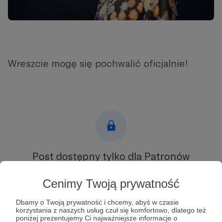
Wreszcie mogę się pochwalić oficjalnie!
Post dostępny tylko dla Patronów
Aby zobaczyć ten materiał musisz być zalogowany
Cenimy Twoją prywatność
Dbamy o Twoją prywatność i chcemy, abyś w czasie
Zostań Patronem
korzystania z naszych usług czuł się komfortowo, dlatego też
poniżej prezentujemy Ci najważniejsze informacje o