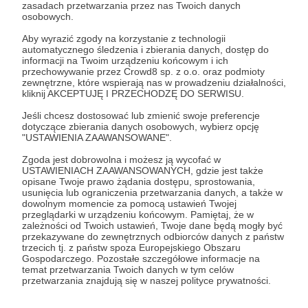
Zaloguj się
zasadach przetwarzania przez nas Twoich danych
osobowych.
Aby wyrazić zgody na korzystanie z technologii
apdejcik
książka
automatycznego śledzenia i zbierania danych, dostęp do
informacji na Twoim urządzeniu końcowym i ich
przechowywanie przez Crowd8 sp. z o.o. oraz podmioty
zewnętrzne, które wspierają nas w prowadzeniu działalności,
Udostępnij
kliknij AKCEPTUJĘ I PRZECHODZĘ DO SERWISU.
Jeśli chcesz dostosować lub zmienić swoje preferencje
dotyczące zbierania danych osobowych, wybierz opcję
"USTAWIENIA ZAAWANSOWANE".
Zgoda jest dobrowolna i możesz ją wycofać w
USTAWIENIACH ZAAWANSOWANYCH, gdzie jest także
opisane Twoje prawo żądania dostępu, sprostowania,
Lekcjareligii.pl
usunięcia lub ograniczenia przetwarzania danych, a także w
dowolnym momencie za pomocą ustawień Twojej
przeglądarki w urządzeniu końcowym. Pamiętaj, że w
Zobacz profil autora
zależności od Twoich ustawień, Twoje dane będą mogły być
przekazywane do zewnętrznych odbiorców danych z państw
trzecich tj. z państw spoza Europejskiego Obszaru
Gospodarczego. Pozostałe szczegółowe informacje na
temat przetwarzania Twoich danych w tym celów
przetwarzania znajdują się w naszej polityce prywatności.
Zobacz również