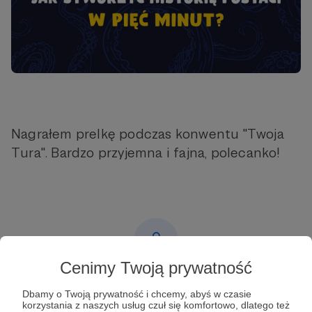
Nagrałem prelkę podczas konwentu "Twoja
Tura". Bardzo przyjemna i fajna, polecanko!
Cenimy Twoją prywatność
Post dostępny tylko dla Patronów
Dbamy o Twoją prywatność i chcemy, abyś w czasie
korzystania z naszych usług czuł się komfortowo, dlatego też
Aby zobaczyć ten materiał musisz być zalogowany