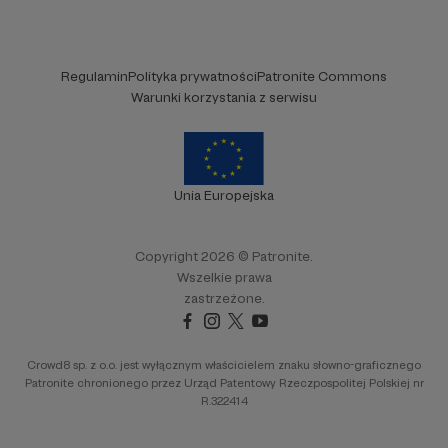
Regulamin
Polityka prywatności
Patronite Commons
Warunki korzystania z serwisu
Unia Europejska
Copyright 2026 © Patronite.
Wszelkie prawa
zastrzeżone.
Crowd8 sp. z o.o. jest wyłącznym właścicielem znaku słowno-graficznego
Patronite chronionego przez Urząd Patentowy Rzeczpospolitej Polskiej nr
R.322414