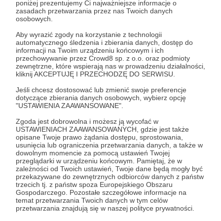
poniżej prezentujemy Ci najważniejsze informacje o
zasadach przetwarzania przez nas Twoich danych
osobowych.
Zostań Patronem
Aby wyrazić zgody na korzystanie z technologii
automatycznego śledzenia i zbierania danych, dostęp do
Zaloguj się
informacji na Twoim urządzeniu końcowym i ich
przechowywanie przez Crowd8 sp. z o.o. oraz podmioty
zewnętrzne, które wspierają nas w prowadzeniu działalności,
kliknij AKCEPTUJĘ I PRZECHODZĘ DO SERWISU.
Udostępnij
Jeśli chcesz dostosować lub zmienić swoje preferencje
dotyczące zbierania danych osobowych, wybierz opcję
"USTAWIENIA ZAAWANSOWANE".
Zgoda jest dobrowolna i możesz ją wycofać w
USTAWIENIACH ZAAWANSOWANYCH, gdzie jest także
opisane Twoje prawo żądania dostępu, sprostowania,
Skrajnie Poczytalny
usunięcia lub ograniczenia przetwarzania danych, a także w
dowolnym momencie za pomocą ustawień Twojej
przeglądarki w urządzeniu końcowym. Pamiętaj, że w
zależności od Twoich ustawień, Twoje dane będą mogły być
Zobacz profil autora
przekazywane do zewnętrznych odbiorców danych z państw
trzecich tj. z państw spoza Europejskiego Obszaru
Gospodarczego. Pozostałe szczegółowe informacje na
temat przetwarzania Twoich danych w tym celów
przetwarzania znajdują się w naszej polityce prywatności.
Zobacz również