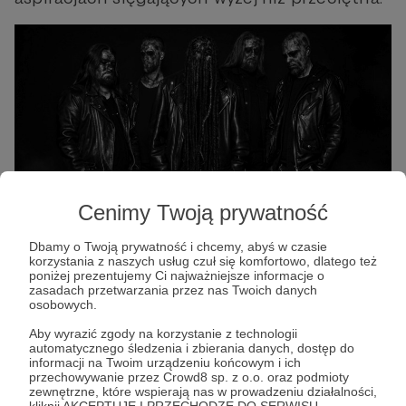
Cenimy Twoją prywatność
Dbamy o Twoją prywatność i chcemy, abyś w czasie
korzystania z naszych usług czuł się komfortowo, dlatego też
poniżej prezentujemy Ci najważniejsze informacje o
zasadach przetwarzania przez nas Twoich danych
Lista utworów:
osobowych.
1. Zeitgeist
Aby wyrazić zgody na korzystanie z technologii
automatycznego śledzenia i zbierania danych, dostęp do
2. Excressence
informacji na Twoim urządzeniu końcowym i ich
przechowywanie przez Crowd8 sp. z o.o. oraz podmioty
3. Hissing Ratz
zewnętrzne, które wspierają nas w prowadzeniu działalności,