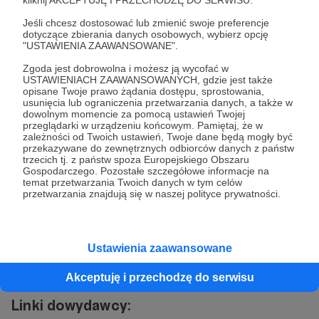
4. Prekonition
kliknij AKCEPTUJĘ I PRZECHODZĘ DO SERWISU.
5. Stars and Frozen Faces
Jeśli chcesz dostosować lub zmienić swoje preferencje
dotyczące zbierania danych osobowych, wybierz opcję
6. Nonsense
"USTAWIENIA ZAAWANSOWANE".
7. Remnants
Zgoda jest dobrowolna i możesz ją wycofać w
USTAWIENIACH ZAAWANSOWANYCH, gdzie jest także
Linki do zespołu:
opisane Twoje prawo żądania dostępu, sprostowania,
usunięcia lub ograniczenia przetwarzania danych, a także w
dowolnym momencie za pomocą ustawień Twojej
https://www.facebook.com/Alkhemia.bm
przeglądarki w urządzeniu końcowym. Pamiętaj, że w
zależności od Twoich ustawień, Twoje dane będą mogły być
https://www.instagram.com/alkhemia_official
przekazywane do zewnętrznych odbiorców danych z państw
https://alkhemia.bandcamp.com/music
trzecich tj. z państw spoza Europejskiego Obszaru
Gospodarczego. Pozostałe szczegółowe informacje na
https://www.deezer.com/en/artist/254611312
temat przetwarzania Twoich danych w tym celów
przetwarzania znajdują się w naszej polityce prywatności.
https://alkhemiaband.com/
https://music.amazon.com/albums/B0CVNGF
VDW?trackAsin=B0CVNB8958&do=play
Ustawienia zaawansowane
https://music.apple.com/us/artist/alkhemia/17
30730770
Akceptuję i przechodzę do serwisu
Linki dowydawcy: