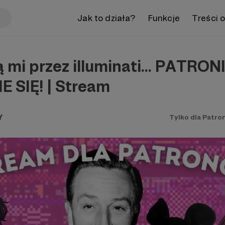
Jak to działa?
Funkcje
Treści 
mi przez illuminati... PATRON
 SIĘ! | Stream
Y
Tylko dla Patro