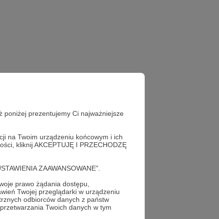
ż poniżej prezentujemy Ci najważniejsze
acji na Twoim urządzeniu końcowym i ich
alności, kliknij AKCEPTUJĘ I PRZECHODZĘ
cję "USTAWIENIA ZAAWANSOWANE".
oje prawo żądania dostępu,
wień Twojej przeglądarki w urządzeniu
trznych odbiorców danych z państw
 przetwarzania Twoich danych w tym