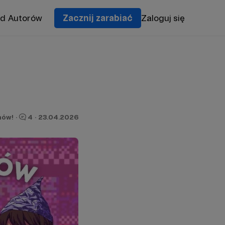
od Autorów
Zacznij zarabiać
Zaloguj się
I
nów!
·
4
·
23.04.2026