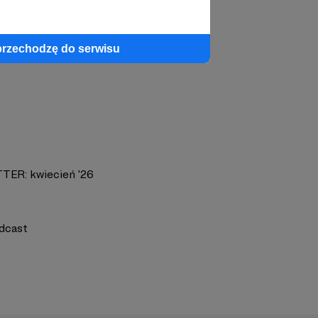
profil autora
przechodzę do serwisu
TTER: kwiecień '26
dcast