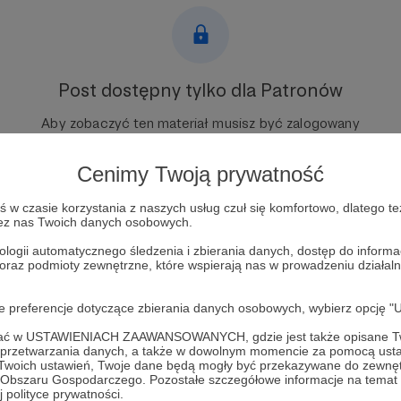
Post dostępny tylko dla Patronów
Aby zobaczyć ten materiał musisz być zalogowany
Cenimy Twoją prywatność
Zostań Patronem
w czasie korzystania z naszych usług czuł się komfortowo, dlatego te
Zaloguj się
zez nas Twoich danych osobowych.
ologii automatycznego śledzenia i zbierania danych, dostęp do inform
 oraz podmioty zewnętrzne, które wspierają nas w prowadzeniu dział
oje preferencje dotyczące zbierania danych osobowych, wybierz op
ofać w USTAWIENIACH ZAAWANSOWANYCH, gdzie jest także opisane Tw
a przetwarzania danych, a także w dowolnym momencie za pomocą usta
 Twoich ustawień, Twoje dane będą mogły być przekazywane do zewnę
go Obszaru Gospodarczego. Pozostałe szczegółowe informacje na temat
 polityce prywatności.