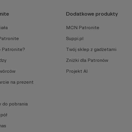
nite
Dodatkowe produkty
iała
MCN Patronite
Patronite
Suppi.pl
 Patronite?
Twój sklep z gadżetami
dzy
Zniżki dla Patronów
Twórców
Projekt AI
rcie na prezent
y do pobrania
spół
nas