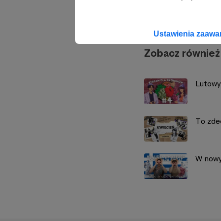
ŻÓŁTE 
Ustawienia zaaw
Zobacz również
Lutowy
To zde
W nowy