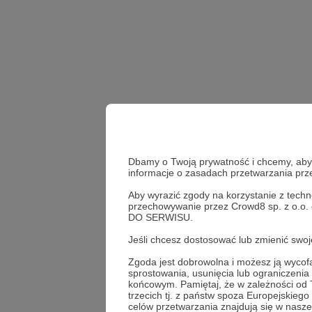
Dbamy o Twoją prywatność i chcemy, abyś 
informacje o zasadach przetwarzania pr
Aby wyrazić zgody na korzystanie z techn
przechowywanie przez Crowd8 sp. z o.o.
stream
livestream
DO SERWISU.
Jeśli chcesz dostosować lub zmienić sw
Udostępnij
Zgoda jest dobrowolna i możesz ją wyc
sprostowania, usunięcia lub ograniczeni
końcowym. Pamiętaj, że w zależności od
trzecich tj. z państw spoza Europejskie
celów przetwarzania znajdują się w naszej