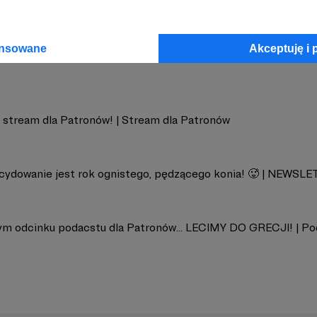
NAPISY
Zobacz 
ansowane
Akceptuję i 
 stream dla Patronów! | Stream dla Patronów
cydowanie jest rok ognistego, pędzącego konia! 🥵 | NEWSLE
m odcinku podacstu dla Patronów... LECIMY DO GRECJI! | Po