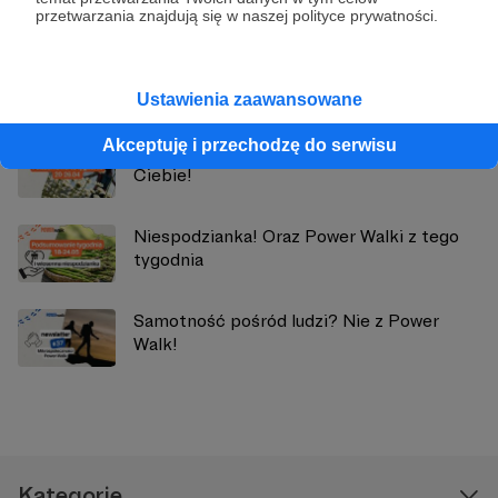
przetwarzania znajdują się w naszej polityce prywatności.
Zobacz również
Ustawienia zaawansowane
Akceptuję i przechodzę do serwisu
Oto rozkład jazdy z tego tygodnia dla
Ciebie!
Niespodzianka! Oraz Power Walki z tego
tygodnia
Samotność pośród ludzi? Nie z Power
Walk!
Kategorie