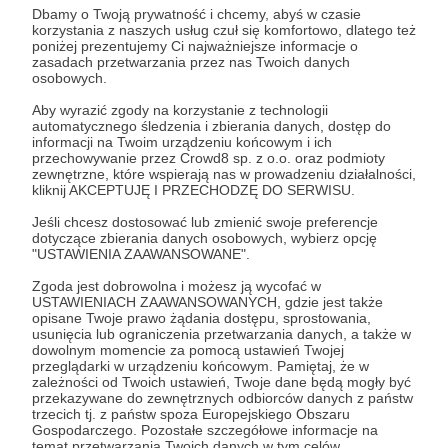
Aby zobaczyć ten materiał musisz być zalogowany
Dbamy o Twoją prywatność i chcemy, abyś w czasie
korzystania z naszych usług czuł się komfortowo, dlatego też
poniżej prezentujemy Ci najważniejsze informacje o
zasadach przetwarzania przez nas Twoich danych
Zostań Patronem
osobowych.
Aby wyrazić zgody na korzystanie z technologii
Zaloguj się
automatycznego śledzenia i zbierania danych, dostęp do
informacji na Twoim urządzeniu końcowym i ich
przechowywanie przez Crowd8 sp. z o.o. oraz podmioty
zewnętrzne, które wspierają nas w prowadzeniu działalności,
dlapatrona
powerwalk
maj
spotkanieonline
kliknij AKCEPTUJĘ I PRZECHODZĘ DO SERWISU.
Jeśli chcesz dostosować lub zmienić swoje preferencje
Udostępnij
dotyczące zbierania danych osobowych, wybierz opcję
"USTAWIENIA ZAAWANSOWANE".
Zgoda jest dobrowolna i możesz ją wycofać w
USTAWIENIACH ZAAWANSOWANYCH, gdzie jest także
opisane Twoje prawo żądania dostępu, sprostowania,
usunięcia lub ograniczenia przetwarzania danych, a także w
dowolnym momencie za pomocą ustawień Twojej
przeglądarki w urządzeniu końcowym. Pamiętaj, że w
Power Walk
zależności od Twoich ustawień, Twoje dane będą mogły być
przekazywane do zewnętrznych odbiorców danych z państw
trzecich tj. z państw spoza Europejskiego Obszaru
Zobacz profil autora
Gospodarczego. Pozostałe szczegółowe informacje na
temat przetwarzania Twoich danych w tym celów