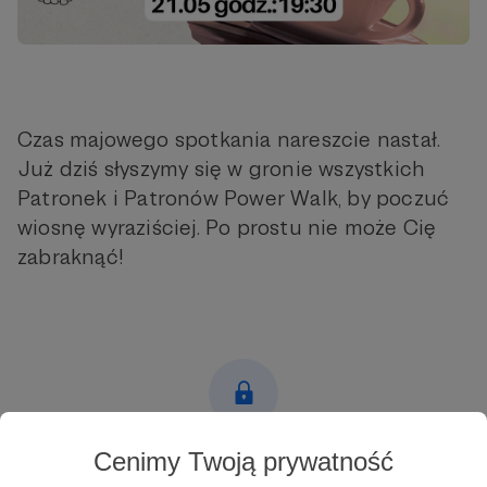
Czas majowego spotkania nareszcie nastał.
Już dziś słyszymy się w gronie wszystkich
Patronek i Patronów Power Walk, by poczuć
wiosnę wyraziściej. Po prostu nie może Cię
zabraknąć!
Cenimy Twoją prywatność
Post dostępny tylko dla Patronów