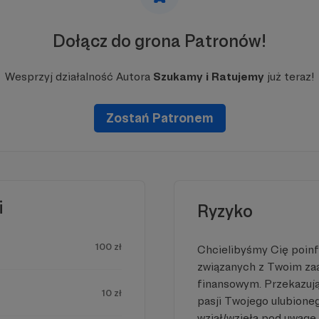
Dołącz do grona Patronów!
Wesprzyj działalność Autora
Szukamy i Ratujemy
już teraz!
Zostań Patronem
i
Ryzyko
100 zł
Chcielibyśmy Cię poin
związanych z Twoim z
finansowym. Przekazując
10 zł
pasji Twojego ulubione
wziął/wzięła pod uwagę 