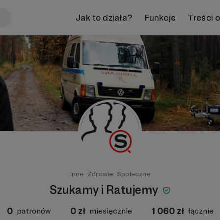
Jak to działa?
Funkcje
Treści 
Inne
Zdrowie
Społeczne
Szukamy i Ratujemy
0
0
zł
1 060
zł
patronów
miesięcznie
łącznie