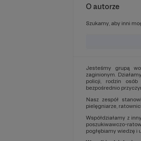
O autorze
Szukamy, aby inni mog
Jesteśmy grupą wol
zaginionym. Działamy
policji, rodzin os
bezpośrednio przyczyn
Nasz zespół stanowi
pielęgniarze, ratownic
Współdziałamy z inn
poszukiwawczo-ratow
pogłębiamy wiedzę i u