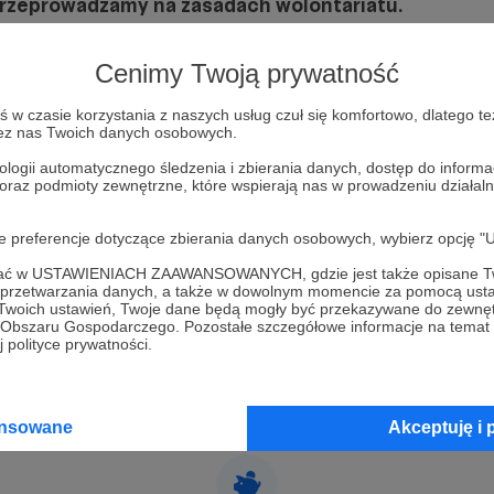
 przeprowadzamy na zasadach wolontariatu.
Cenimy Twoją prywatność
w czasie korzystania z naszych usług czuł się komfortowo, dlatego te
zez nas Twoich danych osobowych.
ologii automatycznego śledzenia i zbierania danych, dostęp do inform
 oraz podmioty zewnętrzne, które wspierają nas w prowadzeniu dział
oje preferencje dotyczące zbierania danych osobowych, wybierz op
ofać w USTAWIENIACH ZAAWANSOWANYCH, gdzie jest także opisane Tw
a przetwarzania danych, a także w dowolnym momencie za pomocą usta
 Twoich ustawień, Twoje dane będą mogły być przekazywane do zewnę
go Obszaru Gospodarczego. Pozostałe szczegółowe informacje na temat
 polityce prywatności.
ansowane
Akceptuję i 