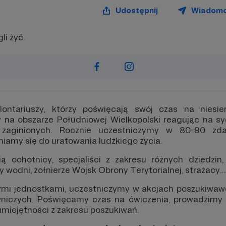
Udostępnij
Wiadom
li żyć.
ontariuszy, którzy poświęcają swój czas na nies
 na obszarze Południowej Wielkopolski reagując na sy
ób zaginionych. Rocznie uczestniczymy w 80-90 zda
iamy się do uratowania ludzkiego życia.
ą ochotnicy, specjaliści z zakresu różnych dziedzin,
y wodni, żołnierze Wojsk Obrony Terytorialnej, strażacy….
ymi jednostkami, uczestniczymy w akcjach poszukiwaw
niczych. Poświęcamy czas na ćwiczenia, prowadzimy p
miejętności z zakresu poszukiwań.