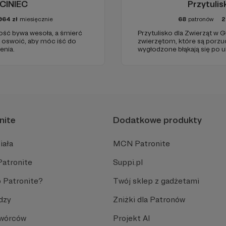
CINIEC
Przytuli
964
zł
miesięcznie
68
patronów
2
rość bywa wesoła, a śmierć
Przytulisko dla Zwierząt w 
l
ę oswoić, aby móc iść do
zwierzętom, które są porzuc
enia.
wygłodzone błąkają się po u
okolicznych lasach. Są też 
interwencji, gdyż warunki w 
życiu.
nite
Dodatkowe produkty
iała
MCN Patronite
Patronite
Suppi.pl
 Patronite?
Twój sklep z gadżetami
dzy
Zniżki dla Patronów
Twórców
Projekt AI