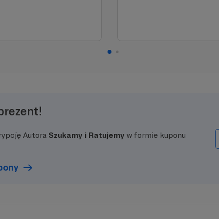
prezent!
rypcję Autora
Szukamy i Ratujemy
w formie kuponu
upony