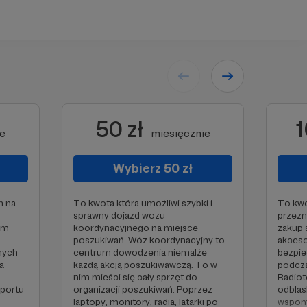
50 zł
1
ie
miesięcznie
Wybierz 50 zł
m na
To kwota która umożliwi szybki i
To kw
sprawny dojazd wozu
przezn
ym
koordynacyjnego na miejsce
zakup 
poszukiwań. Wóz koordynacyjny to
akceso
nych
centrum dowodzenia niemalże
bezpi
a
każdą akcją poszukiwawczą. To w
podcza
nim mieści się cały sprzęt do
Radiot
sportu
organizacji poszukiwań. Poprzez
odblask
laptopy, monitory, radia, latarki po
wspoma