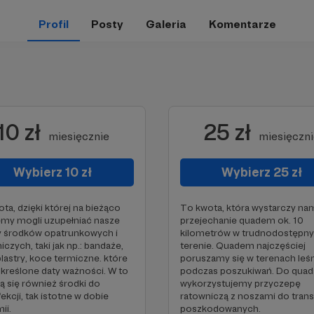
Profil
Posty
Galeria
Komentarze
10 zł
25 zł
miesięcznie
miesięczn
Wybierz 10 zł
Wybierz 25 zł
ta, dzięki której na bieżąco
To kwota, która wystarczy na
emy mogli uzupełniać nasze
przejechanie quadem ok. 10
y środków opatrunkowych i
kilometrów w trudnodostępn
iczych, taki jak np.: bandaże,
terenie. Quadem najczęściej
plastry, koce termiczne. które
poruszamy się w terenach leś
kreślone daty ważności. W to
podczas poszukiwań. Do quad
ją się również środki do
wykorzystujemy przyczepę
ekcji, tak istotne w dobie
ratowniczą z noszami do tran
ii.
poszkodowanych.