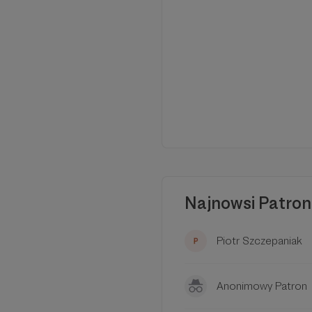
Najnowsi Patron
Media o nas:
Piotr Szczepaniak
Anonimowy Patron