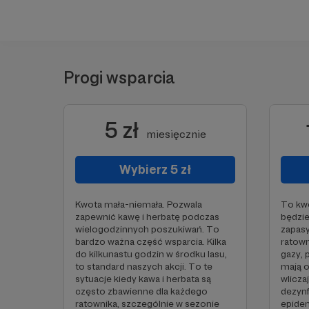
Progi wsparcia
5 zł
miesięcznie
Wybierz 5 zł
Kwota mała-niemała. Pozwala
To kwo
zapewnić kawę i herbatę podczas
będzi
wielogodzinnych poszukiwań. To
zapas
bardzo ważna część wsparcia. Kilka
ratown
do kilkunastu godzin w środku lasu,
gazy, 
to standard naszych akcji. To te
mają o
sytuacje kiedy kawa i herbata są
wlicza
często zbawienne dla każdego
dezynf
ratownika, szczególnie w sezonie
epidem