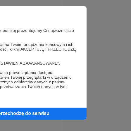
ż poniżej prezentujemy Ci najważniejsze
acji na Twoim urządzeniu końcowym i ich
alności, kliknij AKCEPTUJĘ I PRZECHODZĘ
cję "USTAWIENIA ZAAWANSOWANE".
oje prawo żądania dostępu,
wień Twojej przeglądarki w urządzeniu
trznych odbiorców danych z państw
 przetwarzania Twoich danych w tym
przechodzę do serwisu