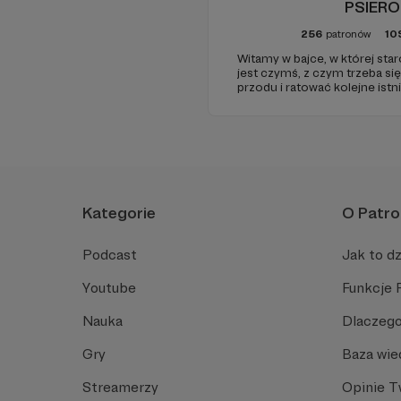
PSIERO
256
patronów
10
Witamy w bajce, w której sta
Źródło: faktykaliskie.p
jest czymś, z czym trzeba si
przodu i ratować kolejne istni
Kategorie
O Patro
Podcast
Jak to dz
Youtube
Funkcje 
Nauka
Dlaczego
Gry
Baza wie
Streamerzy
Opinie 