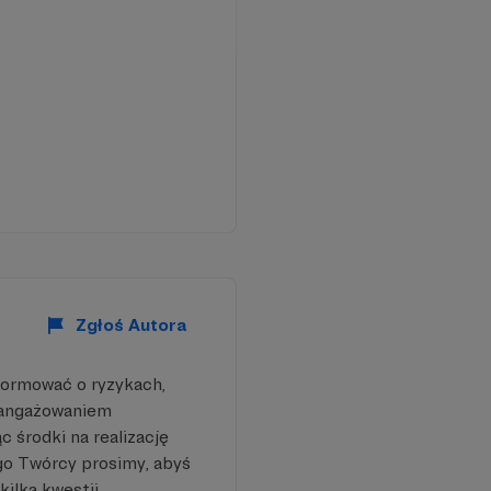
Zgłoś Autora
formować o ryzykach,
aangażowaniem
 środki na realizację
go Twórcy prosimy, abyś
kilka kwestii.