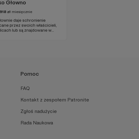
sko Głowno
918
zł
miesięcznie
Głownie daje schronienie
ane przez swoich właścicieli,
licach lub są znajdowane w
takie, które pochodzą z
jakich bytowały zagrażały ich
Pomoc
FAQ
Kontakt z zespołem Patronite
Zgłoś nadużycie
Rada Naukowa