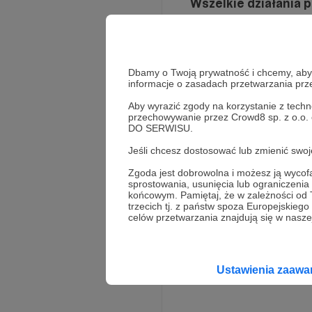
Wszelkie działania
Dbamy o Twoją prywatność i chcemy, abyś 
informacje o zasadach przetwarzania pr
Aby wyrazić zgody na korzystanie z techn
przechowywanie przez Crowd8 sp. z o.o.
DO SERWISU.
Jeśli chcesz dostosować lub zmienić sw
Zgoda jest dobrowolna i możesz ją wyc
Rozwiń opis
sprostowania, usunięcia lub ograniczeni
końcowym. Pamiętaj, że w zależności od
trzecich tj. z państw spoza Europejskie
celów przetwarzania znajdują się w naszej
Ustawienia zaaw