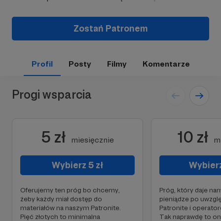
Zostań Patronem
Profil
Posty
Filmy
Komentarze
Progi wsparcia
5 zł
10 zł
miesięcznie
m
Wybierz 5 zł
Wybierz
Oferujemy ten próg bo chcemy,
Próg, który daje na
żeby każdy miał dostęp do
pieniądze po uwzglę
materiałów na naszym Patronite.
Patronite i operator
Pięć złotych to minimalna
Tak naprawdę to on