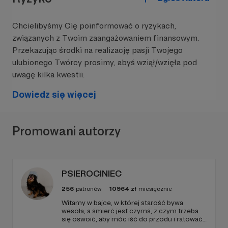
stanie wszystkiego robić za darmo. Płacimy za
utrzymanie serwerów, potrzebujemy sprzętu do
Chcielibyśmy Cię poinformować o ryzykach,
nagrywania, montażysta nie pracuje za darmo...
związanych z Twoim zaangażowaniem finansowym.
Stąd ten Patronite, dzięki któremu mamy
Przekazując środki na realizację pasji Twojego
nadzieję móc realizować coraz bardziej ambitne
ulubionego Twórcy prosimy, abyś wziął/wzięła pod
projekty.
uwagę kilka kwestii.
Dowiedz się więcej
Promowani autorzy
PSIEROCINIEC
256
patronów
10964
zł
miesięcznie
Witamy w bajce, w której starość bywa
wesoła, a śmierć jest czymś, z czym trzeba
się oswoić, aby móc iść do przodu i ratować
kolejne istnienia.