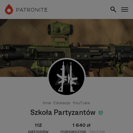
Inne
Edukacja
YouTube
Szkoła Partyzantów
112
1 640 zł
patronów
miesięcznie
łącznie