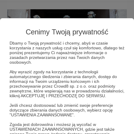
Cenimy Twoją prywatność
Dbamy o Twoją prywatność i chcemy, abyś w czasie
korzystania z naszych usług czuł się komfortowo, dlatego też
poniżej prezentujemy Ci najważniejsze informacje o
zasadach przetwarzania przez nas Twoich danych
osobowych.
Żołnierze, cywile, wotowcy, partyzanci, FIAki,
Aby wyrazić zgody na korzystanie z technologii
strzelcy, ASGeje, fascynaci, milsimowcy, wieśniaki
automatycznego śledzenia i zbierania danych, dostęp do
z cymami, youtuberzy czy instagramerzy…
informacji na Twoim urządzeniu końcowym i ich
życzymy powodzenia w próbie zaszufladkowania
przechowywanie przez Crowd8 sp. z o.o. oraz podmioty
zewnętrzne, które wspierają nas w prowadzeniu działalności,
tego co robimy i kim jesteśmy. My określamy się
kliknij AKCEPTUJĘ I PRZECHODZĘ DO SERWISU.
jako ludzie, którzy robią robotę. To do czego się
przymierzamy robimy na 150% zaangażowania,
Jeśli chcesz dostosować lub zmienić swoje preferencje
pasji. Nie tolerujemy ściemy, fałszywych postaw i
dotyczące zbierania danych osobowych, wybierz opcję
"USTAWIENIA ZAAWANSOWANE".
nieszczerych uścisków dłoni. Nasza misja to
motywacja do działania, ciągłego rozwoju i
Zgoda jest dobrowolna i możesz ją wycofać w
zmieniania rzeczywistości wokół siebie.
USTAWIENIACH ZAAWANSOWANYCH, gdzie jest także