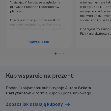
"działająca" kwota ze względu na
minimalnym, ale tak
prowizje Patronite i operatorów
w progu 5 PLN - chc
płatności.
najwięcej osób mia
naszych ekskluzywn
Dostajesz dostęp do wszystkich
społeczności na Dis
naszych materiałów na Patronite
oraz kodów zniżkowych - z pomocą
Dostajesz to samo 
kodów możesz odzyskać swoje
PLN - ale skutecznie
wpłaty a nawet zarobić.
Czytaj opis
Dostajesz też dostęp do serwera
Discord, gdzie możesz
porozmawiać z nami oraz innymi
Patronami - wymieniamy się tam
doświadczeniami, umawiamy na
wspólne latanie dronami itp.
Jeśli masz taką możliwość, rozważ
Kup wsparcie na prezent!
któryś z wyższych progów.
Podaruj znajomemu subskrypcję Autora
Szkoła
Partyzantów
w formie kuponu podarunkowego.
Zobacz jak działają kupony