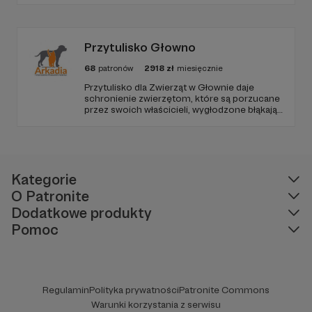
Przytulisko Głowno
68
patronów
2918
zł
miesięcznie
Przytulisko dla Zwierząt w Głownie daje
schronienie zwierzętom, które są porzucane
przez swoich właścicieli, wygłodzone błąkają
się po ulicach lub są znajdowane w
okolicznych lasach. Są też takie, które
pochodzą z interwencji, gdyż warunki w jakich
bytowały zagrażały ich życiu.
Kategorie
O Patronite
Dodatkowe produkty
Pomoc
Regulamin
Polityka prywatności
Patronite Commons
Warunki korzystania z serwisu