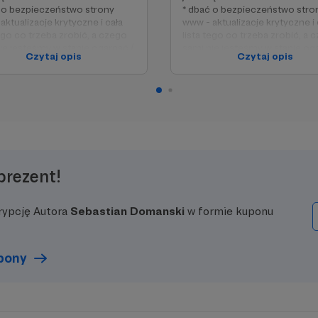
 o bezpieczeństwo strony
* dbać o bezpieczeństwo stro
aktualizacje krytyczne i cała
www - aktualizacje krytyczne i 
tego co trzeba zrobić, a czego
lista tego co trzeba zrobić, a 
ie jesteśmy w stanie ogarnąć /
sami nie jesteśmy w stanie oga
Czytaj opis
Czytaj opis
ecznie ok 200 PLN
miesiecznie ok 200 PLN
tem do zgłoszeń - pomaga nam
* system do zgłoszeń - poma
fikacji zgłoszeń, rotowaniu
w weryfikacji zgłoszeń, rotowa
wców oraz eliminowaniu osób,
wystawców oraz eliminowaniu
zgłaszają się z kilku adresów
które zgłaszają się z kilku adr
ych / miesięcznie ok 450 PLN
mailowych / miesięcznie ok 4
chać na spotkania i wizje
* dojechać na spotkania i wizje
 - paliwo, PKP i PKS :-) /
lokalne - paliwo, PKP i PKS :-) /
cznie ok 200 - 400 PLN
miesięcznie ok 200 - 400 PLN
prezent!
rypcję Autora
Sebastian Domanski
w formie kuponu
upony