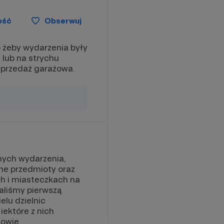
ość
Obserwuj
żeby wydarzenia były
 lub na strychu
wyprzedaż garażowa.
nych wydarzenia,
ne przedmioty oraz
ch i miasteczkach na
waliśmy pierwszą
lu dzielnic
iektóre z nich
owie.