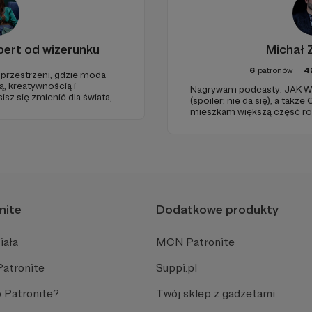
pert od wizerunku
Michał 
6
patronów
4
a
ą, kreatywnością i
Nagrywam podcasty: JAK
z się zmienić dla świata,
(spoiler: nie da się), a takż
 kobietom, które chcą
mieszkam większą część r
ość, zmienić styl, szukają
PODCAST o modzie, PR i marketin
Wolff.
prowadzę blog, piszę do Poli
i wykładam.
nite
Dodatkowe produkty
iała
MCN Patronite
Patronite
Suppi.pl
 Patronite?
Twój sklep z gadżetami