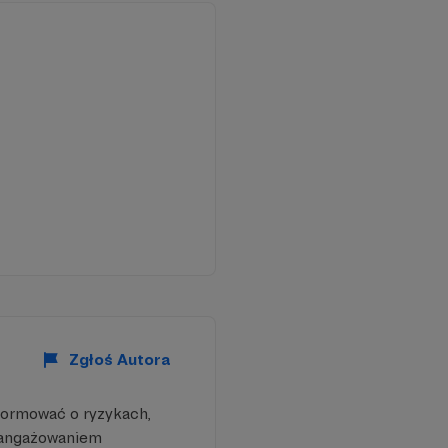
ystkie surowce i to,
e i nie powinna
ebne przedmioty, a
ze, a przy okazji
ztaty i spotkania
Zgłoś Autora
formować o ryzykach,
aangażowaniem