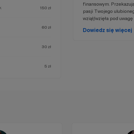
finansowym. Przekazując
k
150 zł
pasji Twojego ulubione
wziął/wzięła pod uwagę 
60 zł
Dowiedz się więcej
30 zł
5 zł