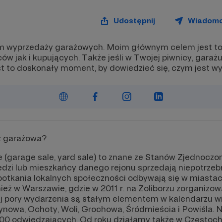
Udostępnij
Wiadom
m wyprzedaży garażowych. Moim głównym celem jest to 
w jak i kupujących. Także jeśli w Twojej piwnicy, garażu
est to doskonały moment, by dowiedzieć się, czym jest 
aż garażowa?
(garage sale, yard sale) to znane ze Stanów Zjednoczo
edzi lub mieszkańcy danego rejonu sprzedają niepotrzeb
potkania lokalnych społeczności odbywają się w miasta
eż w Warszawie, gdzie w 2011 r. na Żoliborzu zorganizo
 pory wydarzenia są stałym elementem w kalendarzu wie
ynowa, Ochoty, Woli, Grochowa, Śródmieścia i Powiśla. N
00 odwiedzających. Od roku działamy także w Częstoch