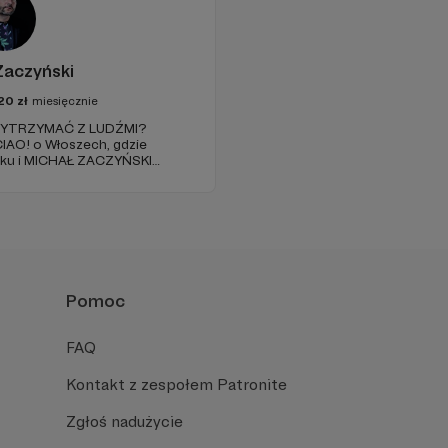
Zaczyński
20
zł
miesięcznie
 WYTRZYMAĆ Z LUDŹMI?
e CIAO! o Włoszech, gdzie
oku i MICHAŁ ZACZYŃSKI
gu. Poza tym
tyki, Zwierciadła, Elle czy GQ
Pomoc
FAQ
Kontakt z zespołem Patronite
Zgłoś nadużycie