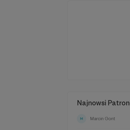
na tym, by generować
co kupujemy. Wychodzi
lądować na śmietniku
także kupić coś z drug
doskonale się bawimy.
edukacyjne.
Najnowsi Patron
Marcin Gont