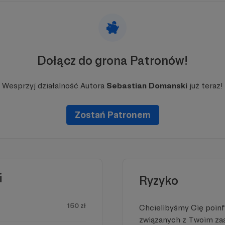
 jak najmniej odpadów i maksymalnie wykorzystywać wsz
my z założenia, że każda rzecz zasługuje na drugie życi
. Wyprzedaż Garażowa jest okazją, by sprzedać niepotrz
iej ręki. Dzięki takim inicjatywom zmieniamy świat na leps
 W planach mamy poszerzanie naszej działalności o wars
Dołącz do grona Patronów!
Wesprzyj działalność Autora
Sebastian Domanski
już teraz!
Zostań Patronem
i
Ryzyko
150 zł
Chcielibyśmy Cię poin
związanych z Twoim z