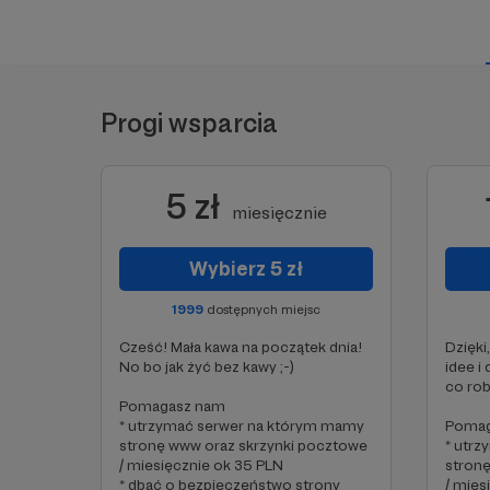
Progi wsparcia
5 zł
miesięcznie
Wybierz 5 zł
1999
dostępnych miejsc
Cześć! Mała kawa na początek dnia!
Dzięki
No bo jak żyć bez kawy ;-)
idee i
co rob
Pomagasz nam
* utrzymać serwer na którym mamy
Pomag
stronę www oraz skrzynki pocztowe
* utr
/ miesięcznie ok 35 PLN
stron
* dbać o bezpieczeństwo strony
/ mies