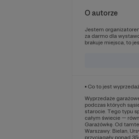
O autorze
Jestem organizatore
za darmo dla wystawcó
brakuje miejsca, to j
▪ Co to jest wyprzed
Wyprzedaże garażowe 
podczas których sąsi
starocie. Tego typu s
całym świecie — równi
Garażówkę. Od tamtej
Warszawy: Bielan, Urs
przyciągały ponad 35