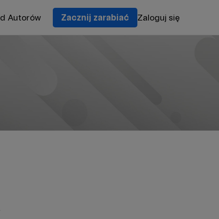
od Autorów
Zacznij zarabiać
Zaloguj się
e