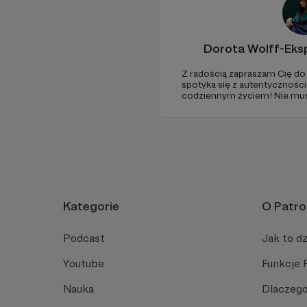
Dorota Wolff-Eks
Z radością zapraszam Cię do przestrzeni, gdzie mod
spotyka się z autentyczności
codziennym życiem! Nie musis
zrób to dla siebie. Pomagam
poczuć spokój, pewność, lekk
inspiracji. Zapraszam Dorota 
Kategorie
O Patro
Podcast
Jak to dz
Youtube
Funkcje 
Nauka
Dlaczego