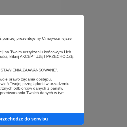
z u Ciebie w szafie,
dzienność. Dzięki
icieli. Nie sposób
nia, meble, ceramika,
ż poniżej prezentujemy Ci najważniejsze
, antyki, a także
acji na Twoim urządzeniu końcowym i ich
alności, kliknij AKCEPTUJĘ I PRZECHODZĘ
cję "USTAWIENIA ZAAWANSOWANE".
gospodarczą. Każda
ed płaceniem podatku.
oje prawo żądania dostępu,
zedaży lub
wień Twojej przeglądarki w urządzeniu
 przede wszystkim.
trznych odbiorców danych z państw
 przetwarzania Twoich danych w tym
- zarówno w roli
przechodzę do serwisu
lanety. Idea polega