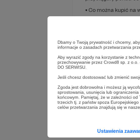
▪ Co można kupić na 
Praktycznie wszystko, 
może być dla kogoś d
Garażówkom tony z po
wymienić wszystkiego, 
Dbamy o Twoją prywatność i chcemy, abyś 
informacje o zasadach przetwarzania pr
zabawki, książki, biżu
rękodzieło.
Aby wyrazić zgody na korzystanie z techn
przechowywanie przez Crowd8 sp. z o.o.
▪ Kto może wziąć udz
DO SERWISU.
Jeśli chcesz dostosować lub zmienić sw
Prawie wszyscy. Wyją
osoba prywatna może 
Zgoda jest dobrowolna i możesz ją wyc
Zabraniamy handlu pr
sprostowania, usunięcia lub ograniczeni
wymagającymi koncesji
końcowym. Pamiętaj, że w zależności od
Rozwiń opis
trzecich tj. z państw spoza Europejskie
Poza tym nasze wydarz
celów przetwarzania znajdują się w naszej
Wystawcy, jak i Kupuj
▪ Czym jest zero wast
Ustawienia zaaw
To styl życia, dzięki