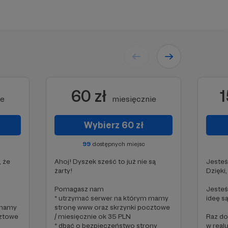
60 zł
1
ie
miesięcznie
Wybierz 60 zł
99
dostępnych miejsc
, że
Ahoj! Dyszek sześć to już nie są
Jeste
żarty!
Dzięki,
Pomagasz nam
Jesteś
* utrzymać serwer na którym mamy
ideę s
 mamy
stronę www oraz skrzynki pocztowe
cztowe
/ miesięcznie ok 35 PLN
Raz do
* dbać o bezpieczeństwo strony
w real