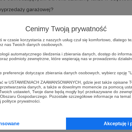
wyprzedaży garażowej?
co jesteśmy sobie w stanie wyobrazić. Coś, co zbiera kur
ługo poszukiwanym skarbem. Takie sytuacje to u nas co
Cenimy Twoją prywatność
zoru niepotrzebnych przedmiotów znalazły nowych właśc
co można tutaj sprzedać lub kupić, ale są to m.in.: ubra
w czasie korzystania z naszych usług czuł się komfortowo, dlatego te
zez nas Twoich danych osobowych.
teria, domowe przetwory, rośliny, gry planszowe, dekoracje
ologii automatycznego śledzenia i zbierania danych, dostęp do inform
 oraz podmioty zewnętrzne, które wspierają nas w prowadzeniu dział
iał w wyprzedaży garażowej?
oje preferencje dotyczące zbierania danych osobowych, wybierz op
tkiem są zawodowi handlarze, prowadzący działalność 
przynieść swoje przedmioty i sprzedać je bez obaw prz
ofać w USTAWIENIACH ZAAWANSOWANYCH, gdzie jest także opisane Tw
zedmiotami niebezpiecznymi, niedopuszczonymi do spr
a przetwarzania danych, a także w dowolnym momencie za pomocą usta
 (np. broń, alkohol, ostre przedmioty). Bezpieczeństwo
 Twoich ustawień, Twoje dane będą mogły być przekazywane do zewnę
go Obszaru Gospodarczego. Pozostałe szczegółowe informacje na temat
enia mają charakter otwarty i każdy jest mile widziany 
 polityce prywatności.
ącego.
e?
ansowane
Akceptuję i 
 któremu dbamy o środowisko i przedłużamy życie naszej p