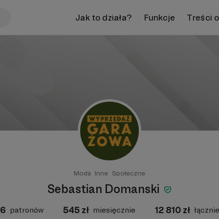
Jak to działa?
Funkcje
Treści 
Moda
Inne
Społeczne
Sebastian Domanski
6
545
zł
12 810
zł
patronów
miesięcznie
łączni