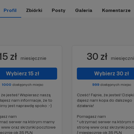
Profil
Zbiórki
Posty
Galeria
Komentarze
15 zł
30 zł
miesięcznie
miesięczn
Wybierz 15 zł
Wybierz 30 zł
1000
dostępnych miejsc
999
dostępnych miejsc
, że jesteś! Wspierasz naszą
Cześć! Fajnie, że jesteś! Dzięki
 dajesz nam informacje, że to
dajesz nam kopa do dalszego
imy jest naprawdę spoko :-)
działania!
asz nam
Pomagasz nam
zymać serwer na którym mamy
* utrzymać serwer na którym
ę www oraz skrzynki pocztowe
stronę www oraz skrzynki po
ięcznie ok 35 PLN
/ miesięcznie ok 35 PLN