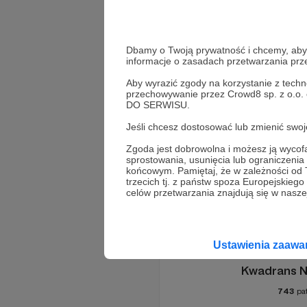
O tym jak na przestrzeni lat zm
atom
teoria kwantowa
te
Dbamy o Twoją prywatność i chcemy, abyś 
informacje o zasadach przetwarzania pr
Aby wyrazić zgody na korzystanie z techn
przechowywanie przez Crowd8 sp. z o.o.
DO SERWISU.
Jeśli chcesz dostosować lub zmienić sw
Zgoda jest dobrowolna i możesz ją wyc
Promowani autorzy
sprostowania, usunięcia lub ograniczeni
końcowym. Pamiętaj, że w zależności od
trzecich tj. z państw spoza Europejskie
celów przetwarzania znajdują się w naszej
Ustawienia zaaw
Kwadrans N
743
pa