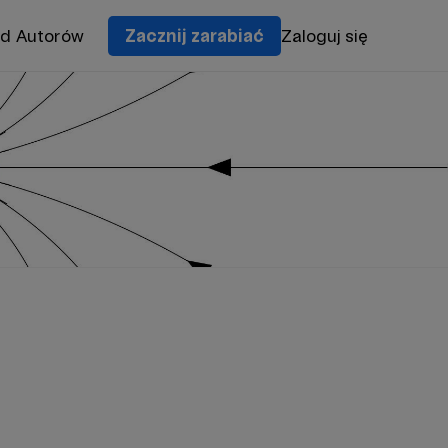
od Autorów
Zacznij zarabiać
Zaloguj się