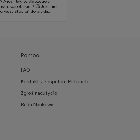
A jeśli tak, to dlaczego u
nstrukcji obsługi? 🤔 Jeśli nie
erwszy stopień do piekła
je szansa, że się polubimy. 🚀
Pomoc
FAQ
Kontakt z zespołem Patronite
Zgłoś nadużycie
Rada Naukowa