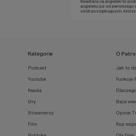
Kwadrans na angielski to po
angielsku już od pierwszego o
osób początkujących, którzy
przed mówieniem w języku o
angielski, albo... nauczyć się
Spodziewajcie się nowego od
Kategorie
O Patro
Podcast
Jak to dz
Youtube
Funkcje 
Nauka
Dlaczego
Gry
Baza wie
Streamerzy
Opinie 
Film
Kup wspa
Polityka
Dla firm