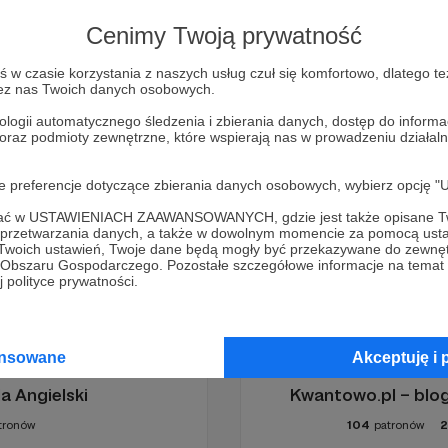
ieniała się wiedza o atomach
Cenimy Twoją prywatność
oria atomistyczna
w czasie korzystania z naszych usług czuł się komfortowo, dlatego te
zez nas Twoich danych osobowych.
ologii automatycznego śledzenia i zbierania danych, dostęp do inform
 oraz podmioty zewnętrzne, które wspierają nas w prowadzeniu dział
oje preferencje dotyczące zbierania danych osobowych, wybierz op
ofać w USTAWIENIACH ZAAWANSOWANYCH, gdzie jest także opisane Tw
a przetwarzania danych, a także w dowolnym momencie za pomocą usta
 Twoich ustawień, Twoje dane będą mogły być przekazywane do zewnę
go Obszaru Gospodarczego. Pozostałe szczegółowe informacje na temat
 polityce prywatności.
ansowane
Akceptuję i 
a Angielski
Kwantowo.pl – bl
tronów
104
patronów