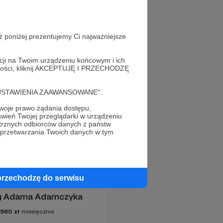
ż poniżej prezentujemy Ci najważniejsze
acji na Twoim urządzeniu końcowym i ich
alności, kliknij AKCEPTUJĘ I PRZECHODZĘ
cję "USTAWIENIA ZAAWANSOWANE".
oje prawo żądania dostępu,
wień Twojej przeglądarki w urządzeniu
trznych odbiorców danych z państw
 przetwarzania Twoich danych w tym
przechodzę do serwisu
og Adama Adamczyka
2960
zł
miesięcznie