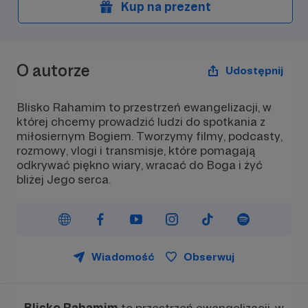
Kup na prezent
Niech to dzieło się rozrasta na
Niech to dzieło się 
większą chwałę miłosiernego Boga i
większą chwałę mił
dla zbawienia dusz!
dla zbawienia dusz!
O autorze
Udostępnij
Blisko Rahamim to przestrzeń ewangelizacji, w
której chcemy prowadzić ludzi do spotkania z
miłosiernym Bogiem. Tworzymy filmy, podcasty,
rozmowy, vlogi i transmisje, które pomagają
odkrywać piękno wiary, wracać do Boga i żyć
bliżej Jego serca.
Wiadomość
Obserwuj
Blisko Rahamim
to przestrzeń ewangelizacji, w