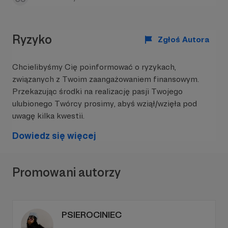
naszym kanale
YouTube
oraz na
Spotify
,
Apple
Podcasts
oraz na
Patronite Audio
. Dajemy
sobie cały tydzień na to, by te treści w nas
pracowały, by nas inspirowały.
Ryzyko
Zgłoś Autora
Chcielibyśmy Cię poinformować o ryzykach,
związanych z Twoim zaangażowaniem finansowym.
Przekazując środki na realizację pasji Twojego
ulubionego Twórcy prosimy, abyś wziął/wzięła pod
uwagę kilka kwestii.
W tym miejscu powinna być zewnętrzna
treść
Dowiedz się więcej
Aby zobaczyć treść musisz zmienić ustawienia
polityki prywatności
Promowani autorzy
PSIEROCINIEC