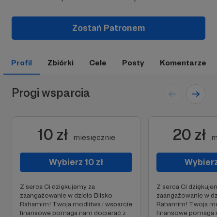
Zostań Patronem
Profil
Zbiórki
Cele
Posty
Komentarze
Progi wsparcia
10 zł
20 zł
miesięcznie
m
Wybierz 10 zł
Wybierz
Z serca Ci dziękujemy za
Z serca Ci dziękuje
zaangażowanie w dzieło Blisko
zaangażowanie w dz
Rahamim! Twoja modlitwa i wsparcie
Rahamim! Twoja mod
finansowe pomaga nam docierać z
finansowe pomaga 