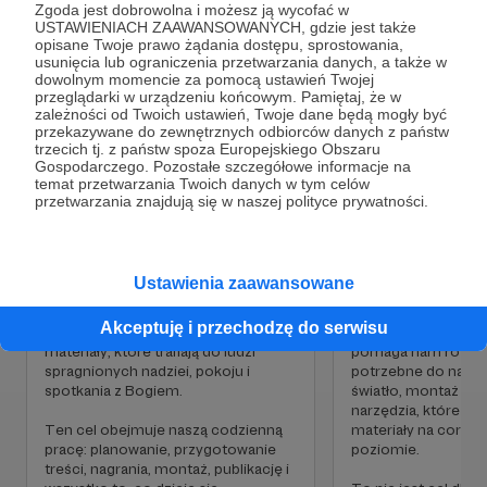
Z serca dziękujemy każdemu Patronowi za
Zgoda jest dobrowolna i możesz ją wycofać w
obecność, modlitwę, zaufanie i wsparcie.
USTAWIENIACH ZAAWANSOWANYCH, gdzie jest także
Cele
opisane Twoje prawo żądania dostępu, sprostowania,
Dzięki Wam możemy robić to dalej. Razem.
usunięcia lub ograniczenia przetwarzania danych, a także w
dowolnym momencie za pomocą ustawień Twojej
Rahamim
przeglądarki w urządzeniu końcowym. Pamiętaj, że w
Nasza codzienność
Lepsza jakość na
zależności od Twoich ustawień, Twoje dane będą mogły być
przekazywane do zewnętrznych odbiorców danych z państw
trzecich tj. z państw spoza Europejskiego Obszaru
20 000 zł
2 570 zł
2 000 zł
Rahamim
– co to właściwie znaczy? I dlaczego
C
Gospodarczego. Pozostałe szczegółowe informacje na
miesięcznie
brakuje
miesięcznie
taki tytuł całego dzieła ewangelizacyjnego, który
temat przetwarzania Twoich danych w tym celów
podejmujemy. Jeśli nie masz czasu wysłuchać
przetwarzania znajdują się w naszej polityce prywatności.
87%
całości - mówiąc w największym skrócie
RAHAMIM
to jest najgłębsze poruszenie w Sercu
Wasze wsparcie pomaga nam
Chcemy, żeby treść
Boga. To jest miłosierdzie serca matki -
tworzyć i działać regularnie. To
tworzymy, była nie t
Ustawienia zaawansowane
bezwarunkowe, czułe, niezmienne. Słowo to
właśnie dzięki Patronom możemy
wartościowa, ale też
przygotowywać kolejne odcinki,
przygotowana od s
pochodzi z języka hebrajskiego. Jest często
Akceptuję i przechodzę do serwisu
nagrania, rozmowy, transmisje i
technicznej. Wasze
używane w Biblii.
materiały, które trafiają do ludzi
pomaga nam rozwij
spragnionych nadziei, pokoju i
potrzebne do nagrań
spotkania z Bogiem.
światło, montaż i w
narzędzia, które po
Ten cel obejmuje naszą codzienną
materiały na coraz
pracę: planowanie, przygotowanie
poziomie.
treści, nagrania, montaż, publikację i