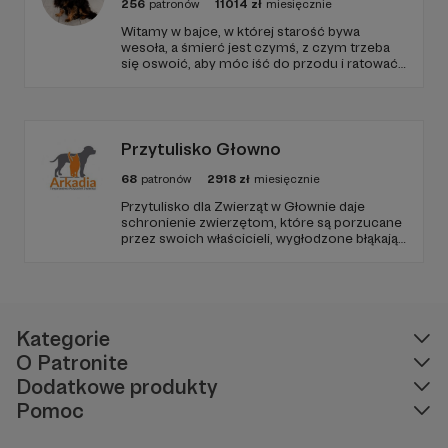
256
patronów
11014
zł
miesięcznie
Zbliżenia
Witamy w bajce, w której starość bywa
wesoła, a śmierć jest czymś, z czym trzeba
się oswoić, aby móc iść do przodu i ratować
kolejne istnienia.
"Zbliżenia" to pasjonująca, duchowa podróż w
stronę Boga, w której kompasem jest
obraz
Jezusa Miłosiernego. W kolejnych odcinkach
Przytulisko Głowno
zatrzymujemy się nad szczegółami
wizerunku
Jezusa i staramy się zgłębić ich
znaczenie
.
68
patronów
2918
zł
miesięcznie
Zranione serce, dłonie naznaczone bliznami i
Przytulisko dla Zwierząt w Głownie daje
stopy, które gotowe są przejść najdalsze
schronienie zwierzętom, które są porzucane
odległości, by Cię odnaleźć. Chcesz posłuchać
przez swoich właścicieli, wygłodzone błąkają
więcej?
się po ulicach lub są znajdowane w
okolicznych lasach. Są też takie, które
pochodzą z interwencji, gdyż warunki w jakich
bytowały zagrażały ich życiu.
Kategorie
O Patronite
Dodatkowe produkty
Pomoc
W tym miejscu powinna być zewnętrzna
treść