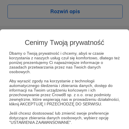
W tym miejscu powinna być zewnętrzna
Rozwiń opis
treść
Aby zobaczyć treść musisz zmienić ustawienia
polityki prywatności
Słuchaj w Patronite Audio!
Cenimy Twoją prywatność
Nowe studio, które możecie zobaczyć w
najnowszym vlogu, jest owocem Waszego
Słuchaj
Blisko Rahamim
w aplikacji Patronite
Dbamy o Twoją prywatność i chcemy, abyś w czasie
wsparcia. To nie jest tylko nowa przestrzeń do
Audio.
korzystania z naszych usług czuł się komfortowo, dlatego też
nagrań. To konkretne dobro, które przyspiesza
poniżej prezentujemy Ci najważniejsze informacje o
Pobierz aplikację na swój telefon lub słuchaj w
naszą pracę, daje nam lepsze warunki do
zasadach przetwarzania przez nas Twoich danych
przeglądarce.
osobowych.
tworzenia i pozwala poświęcić więcej czasu na to,
co najważniejsze – głoszenie miłosiernej miłości
Aby wyrazić zgody na korzystanie z technologii
Boga.
automatycznego śledzenia i zbierania danych, dostęp do
informacji na Twoim urządzeniu końcowym i ich
przechowywanie przez Crowd8 sp. z o.o. oraz podmioty
Jeśli chcesz współtworzyć Blisko Rahamim,
zewnętrzne, które wspierają nas w prowadzeniu działalności,
zapraszamy Cię do tego dzieła.
kliknij AKCEPTUJĘ I PRZECHODZĘ DO SERWISU.
Słuchaj
Twoje wsparcie pomaga nam tworzyć kolejne
Jeśli chcesz dostosować lub zmienić swoje preferencje
odcinki, rozwijać nowe pomysły i nieść nadzieję
dotyczące zbierania danych osobowych, wybierz opcję
tym, którzy jej dziś bardzo potrzebują.
"USTAWIENIA ZAAWANSOWANE".