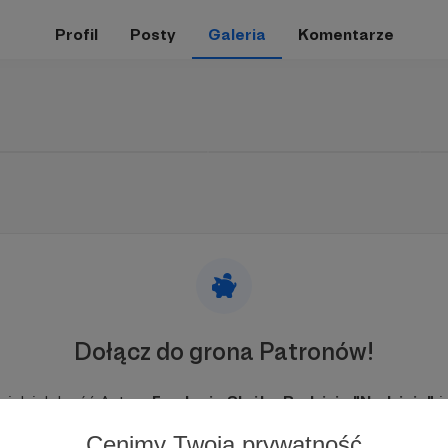
Profil
Posty
Galeria
Komentarze
Dołącz do grona Patronów!
j działalność Autora
Fundacja Służby Rodzinie "Nadzieja"
ju
Cenimy Twoją prywatność