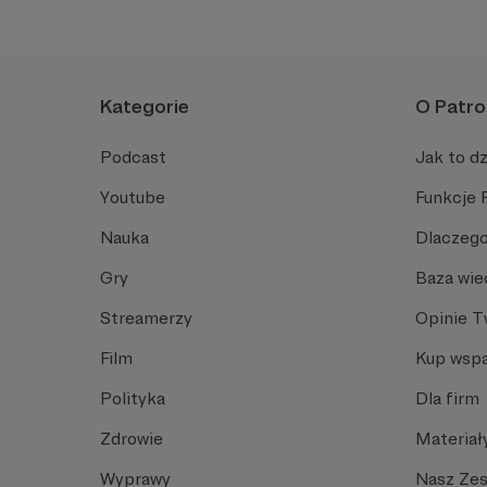
żałobie i dla osób, które ch
Kategorie
O Patro
Podcast
Jak to dz
Youtube
Funkcje 
Nauka
Dlaczego
Gry
Baza wie
Streamerzy
Opinie 
Film
Kup wspa
Polityka
Dla firm
Zdrowie
Materiał
Wyprawy
Nasz Ze