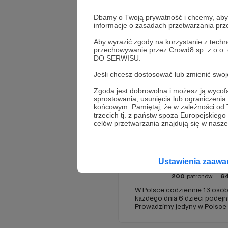
Dbamy o Twoją prywatność i chcemy, abyś 
informacje o zasadach przetwarzania pr
Aby wyrazić zgody na korzystanie z techn
przechowywanie przez Crowd8 sp. z o.o.
DO SERWISU.
Jeśli chcesz dostosować lub zmienić sw
Promowani autorzy
Zgoda jest dobrowolna i możesz ją wyc
sprostowania, usunięcia lub ograniczeni
końcowym. Pamiętaj, że w zależności od
trzecich tj. z państw spoza Europejskie
celów przetwarzania znajdują się w naszej
życie warte 
Ustawienia zaaw
200
patronów
6
W Polsce codziennie 13 osób 
każdego dnia 6 dzieci podej
Prowadzimy jedyny w Polsce s
bezpłatnie i anonimowo pom
kryzysie samobójczym, po p