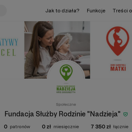
Jak to działa?
Funkcje
Treści 
Społeczne
Fundacja Służby Rodzinie "Nadzieja"
0
0
zł
7 350
zł
patronów
miesięcznie
łącznie