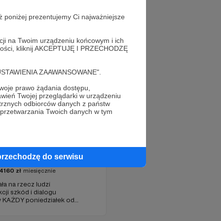
ż poniżej prezentujemy Ci najważniejsze
acji na Twoim urządzeniu końcowym i ich
alności, kliknij AKCEPTUJĘ I PRZECHODZĘ
cję "USTAWIENIA ZAAWANSOWANE".
oje prawo żądania dostępu,
wień Twojej przeglądarki w urządzeniu
trznych odbiorców danych z państw
 przetwarzania Twoich danych w tym
DAJ HERBATĘ
przechodzę do serwisu
4160
zł
miesięcznie
a na rzecz ludzi
i szkód i dialogu
 KAŻDY poniedziałek od
(parking od E. Plater/róg z