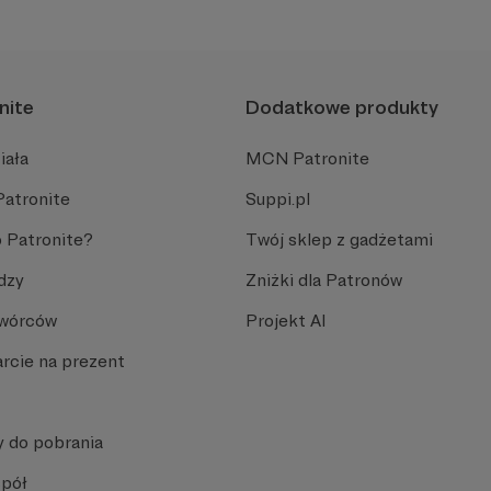
cą pomóc.
nite
Dodatkowe produkty
iała
MCN Patronite
Patronite
Suppi.pl
 Patronite?
Twój sklep z gadżetami
dzy
Zniżki dla Patronów
Twórców
Projekt AI
rcie na prezent
y do pobrania
spół