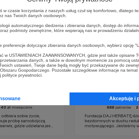
Zostań Patronem
w czasie korzystania z naszych usług czuł się komfortowo, dlatego te
zez nas Twoich danych osobowych.
ologii automatycznego śledzenia i zbierania danych, dostęp do inform
 oraz podmioty zewnętrzne, które wspierają nas w prowadzeniu dział
oje preferencje dotyczące zbierania danych osobowych, wybierz op
ofać w USTAWIENIACH ZAAWANSOWANYCH, gdzie jest także opisane Tw
a przetwarzania danych, a także w dowolnym momencie za pomocą usta
 Twoich ustawień, Twoje dane będą mogły być przekazywane do zewnę
go Obszaru Gospodarczego. Pozostałe szczegółowe informacje na temat
 polityce prywatności.
jest rozmowy
Fundacja 
ansowane
Akceptuję i 
440
zł
miesięcznie
688
patronów
2
odbiera sobie życie,
Fundacja DAJ HERBATĘ dział
muje próbę samobójczą.
bezdomnych w duchu redukcj
erwis, gdzie udzielana jest
motywującego. Jesteśmy w
oc online dla osób w
19:00 na Dworcu Centralnym 
róbie samobójczej, w
Jerozolimskimi ).