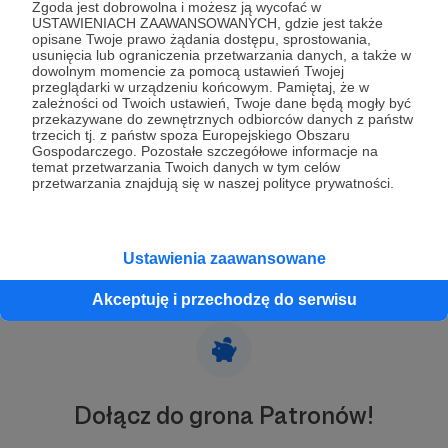
Zgoda jest dobrowolna i możesz ją wycofać w
USTAWIENIACH ZAAWANSOWANYCH, gdzie jest także
opisane Twoje prawo żądania dostępu, sprostowania,
usunięcia lub ograniczenia przetwarzania danych, a także w
Kim jestem?
dowolnym momencie za pomocą ustawień Twojej
przeglądarki w urządzeniu końcowym. Pamiętaj, że w
zależności od Twoich ustawień, Twoje dane będą mogły być
Najmłodszy mistrz Polski w historii rajdów
przekazywane do zewnętrznych odbiorców danych z państw
samochodowych.
trzecich tj. z państw spoza Europejskiego Obszaru
Buduję drogę do WRC, a Patronite pomaga mi
Gospodarczego. Pozostałe szczegółowe informacje na
temat przetwarzania Twoich danych w tym celów
finansować codzienne treningi, testy i
przetwarzania znajdują się w naszej polityce prywatności.
przygotowania do kolejnych rajdów. W 2024 roku
zdobyłem tytuł mistrza Polski w klasie Rally4 i
Rozwiń opis
zadebiutowałem w Junior WRC oraz WRC3.
Ustawienia zaawansowane
Ten profil na Patronite powstał po to, aby pomóc
mi utrzymać tempo rozwoju między rajdami –
Akceptuję i przechodzę do serwisu
finansować pracę, której zwykle nie widać w
telewizji ani tabelach z wynikami, a która decyduje
o tym, czy jestem gotowy na każdą kolejną
szansę.
Dołącz do grona Patronów!
Po co mi Twoje wsparcie?