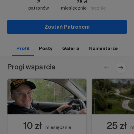
2
75 zł
patronów
miesięcznie
łącznie
Zostań Patronem
Profil
Posty
Galeria
Komentarze
Progi wsparcia
10 zł
25 zł
miesięcznie
m