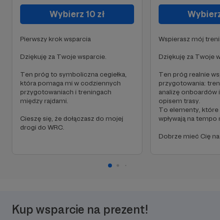
Wybierz 10 zł
Wybierz
Pierwszy krok wsparcia
Wspierasz mój tren
Dziękuję za Twoje wsparcie.
Dziękuję za Twoje w
Ten próg to symboliczna cegiełka,
Ten próg realnie w
która pomaga mi w codziennych
przygotowania: tren
przygotowaniach i treningach
analizę onboardów i
między rajdami.
opisem trasy.
To elementy, które
Cieszę się, że dołączasz do mojej
wpływają na tempo 
drogi do WRC.
Dobrze mieć Cię na 
Kup wsparcie na prezent!