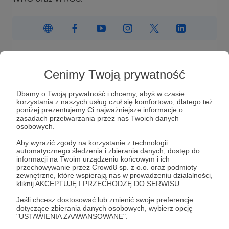
Wiadomość
Obserwuj
Cenimy Twoją prywatność
Dbamy o Twoją prywatność i chcemy, abyś w czasie
korzystania z naszych usług czuł się komfortowo, dlatego też
poniżej prezentujemy Ci najważniejsze informacje o
zasadach przetwarzania przez nas Twoich danych
osobowych.
Aby wyrazić zgody na korzystanie z technologii
W tym miejscu powinna być zewnętrzna
automatycznego śledzenia i zbierania danych, dostęp do
informacji na Twoim urządzeniu końcowym i ich
treść
przechowywanie przez Crowd8 sp. z o.o. oraz podmioty
zewnętrzne, które wspierają nas w prowadzeniu działalności,
Aby zobaczyć treść musisz zmienić ustawienia
kliknij AKCEPTUJĘ I PRZECHODZĘ DO SERWISU.
polityki prywatności
Jeśli chcesz dostosować lub zmienić swoje preferencje
dotyczące zbierania danych osobowych, wybierz opcję
"USTAWIENIA ZAAWANSOWANE".