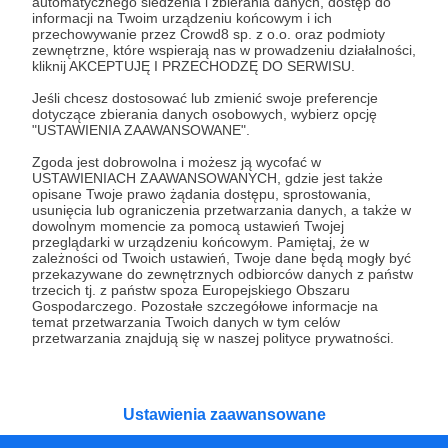
automatycznego śledzenia i zbierania danych, dostęp do
W Patronite od 01.11.2020
informacji na Twoim urządzeniu końcowym i ich
przechowywanie przez Crowd8 sp. z o.o. oraz podmioty
zewnętrzne, które wspierają nas w prowadzeniu działalności,
Patronatów:
0
kliknij AKCEPTUJĘ I PRZECHODZĘ DO SERWISU.
Miesięczne wsparcie:
0 zł
Jeśli chcesz dostosować lub zmienić swoje preferencje
dotyczące zbierania danych osobowych, wybierz opcję
Łączne wsparcie:
1067 zł
"USTAWIENIA ZAAWANSOWANE".
Zgoda jest dobrowolna i możesz ją wycofać w
USTAWIENIACH ZAAWANSOWANYCH, gdzie jest także
Kategorie
opisane Twoje prawo żądania dostępu, sprostowania,
usunięcia lub ograniczenia przetwarzania danych, a także w
O Patronite
dowolnym momencie za pomocą ustawień Twojej
Dodatkowe produkty
przeglądarki w urządzeniu końcowym. Pamiętaj, że w
zależności od Twoich ustawień, Twoje dane będą mogły być
Pomoc
przekazywane do zewnętrznych odbiorców danych z państw
trzecich tj. z państw spoza Europejskiego Obszaru
Gospodarczego. Pozostałe szczegółowe informacje na
temat przetwarzania Twoich danych w tym celów
przetwarzania znajdują się w naszej polityce prywatności.
Regulamin
Polityka prywatności
Patronite Commons
Warunki korzystania z serwisu
Ustawienia zaawansowane