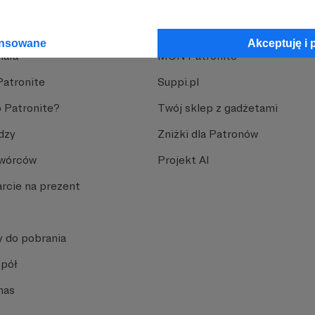
róg na niższy?
nite
Dodatkowe produkty
rtę w trakcie subskrypcji?
ansowane
Akceptuję i 
iała
MCN Patronite
)
Patronite
Suppi.pl
 Patronite?
Twój sklep z gadżetami
dzy
Zniżki dla Patronów
Twórców
Projekt AI
rcie na prezent
y do pobrania
spół
nas