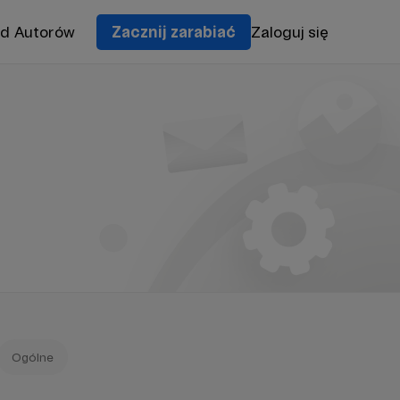
od Autorów
Zacznij zarabiać
Zaloguj się
Ogólne