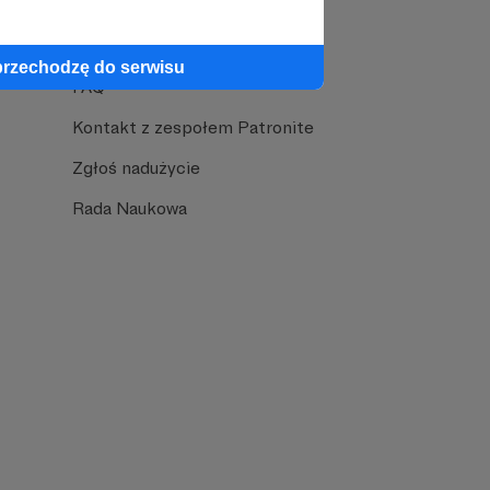
Pomoc
przechodzę do serwisu
FAQ
Kontakt z zespołem Patronite
Zgłoś nadużycie
Rada Naukowa