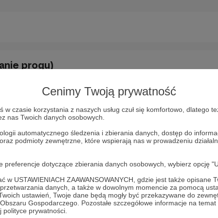
trona?
anie progu)
 konto Patrona?
Cenimy Twoją prywatność
zostać Patronem konkretnego Autora?
 opłacić subskrypcję?
nów
w czasie korzystania z naszych usług czuł się komfortowo, dlatego te
onto Patronite z kontem Discord
krypcję?
zez nas Twoich danych osobowych.
Autorów anonimowo?
ypcję?
ologii automatycznego śledzenia i zbierania danych, dostęp do inform
 w zamian za subskrypcję?
 oraz podmioty zewnętrzne, które wspierają nas w prowadzeniu dział
owy patronat?
płatności?
nagród obiecanych w progach. Co robić?
owiedzi na wyszukiwane pytanie?
oje preferencje dotyczące zbierania danych osobowych, wybierz op
poleceń?
pcję?
ć nadużycie?
ofać w USTAWIENIACH ZAAWANSOWANYCH, gdzie jest także opisane Tw
napisać do Autora?
a można odliczyć od podatku?
a przetwarzania danych, a także w dowolnym momencie za pomocą usta
 z progów?
 Twoich ustawień, Twoje dane będą mogły być przekazywane do zewnę
e wspieram Autora?
go Obszaru Gospodarczego. Pozostałe szczegółowe informacje na temat
 wyższy?
 polityce prywatności.