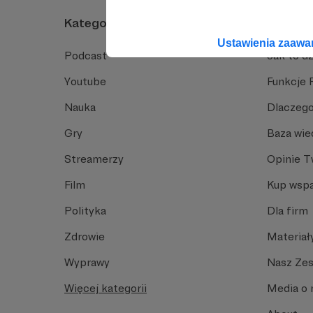
Czy można zmienić p
Załaduj kolejne (18)
Kategorie
O Patro
Czy można zmienić ka
Ustawienia zaaw
Podcast
Jak to dz
Załaduj kolejne (23
Youtube
Funkcje 
Nauka
Dlaczego
Gry
Baza wie
Streamerzy
Opinie 
Film
Kup wspa
Polityka
Dla firm
Zdrowie
Materiał
Wyprawy
Nasz Ze
Więcej kategorii
Media o 