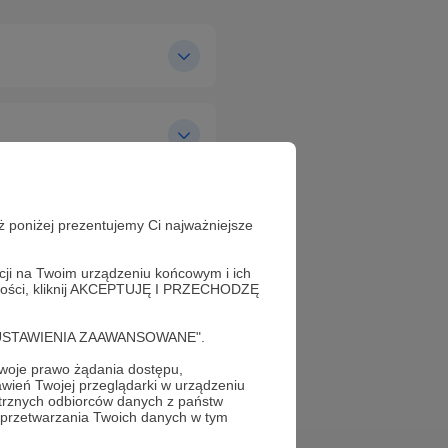
ż poniżej prezentujemy Ci najważniejsze
acji na Twoim urządzeniu końcowym i ich
alności, kliknij AKCEPTUJĘ I PRZECHODZĘ
Napisz do nas
cję "USTAWIENIA ZAAWANSOWANE".
oje prawo żądania dostępu,
wień Twojej przeglądarki w urządzeniu
trznych odbiorców danych z państw
 przetwarzania Twoich danych w tym