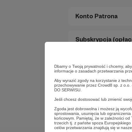
Konto Patrona
Jak założyć konto Pa
Subskrypcja (opłac
Jak zalogować się na
W jaki sposób mogę 
W jaki sposób można
Nagrody dla Patro
Dbamy o Twoją prywatność i chcemy, abyś 
Jak połączyć swoje k
Jak przedłużyć subs
informacje o zasadach przetwarzania pr
Czy mogę wspierać 
Jak anulować subskr
Aby wyrazić zgody na korzystanie z techn
Co Patroni otrzymują
przechowywanie przez Crowd8 sp. z o.o.
Jak wyłączyć anonim
DO SERWISU.
Jak działają metody 
Autor nie zapewnił 
Nie znalazłeś odp
Jeśli chcesz dostosować lub zmienić sw
Jak działa program 
Jak wznowić subskry
W jaki sposób zgłosi
Zgoda jest dobrowolna i możesz ją wyc
W jaki sposób mogę 
Czy wpłatę na Autor
sprostowania, usunięcia lub ograniczeni
Jak odebrać nagrody
końcowym. Pamiętaj, że w zależności od
Jak pochwalić się, ż
trzecich tj. z państw spoza Europejskie
Jak zmienić próg na
celów przetwarzania znajdują się w naszej