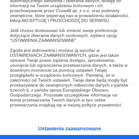
automatycznego śledzenia i zbierania danych, dostęp do
W Patronite od 01.11.2020
informacji na Twoim urządzeniu końcowym i ich
przechowywanie przez Crowd8 sp. z o.o. oraz podmioty
zewnętrzne, które wspierają nas w prowadzeniu działalności,
Patronatów:
0
kliknij AKCEPTUJĘ I PRZECHODZĘ DO SERWISU.
Miesięczne wsparcie:
0 zł
Jeśli chcesz dostosować lub zmienić swoje preferencje
dotyczące zbierania danych osobowych, wybierz opcję
Łączne wsparcie:
1067 zł
"USTAWIENIA ZAAWANSOWANE".
Zgoda jest dobrowolna i możesz ją wycofać w
USTAWIENIACH ZAAWANSOWANYCH, gdzie jest także
Kategorie
opisane Twoje prawo żądania dostępu, sprostowania,
usunięcia lub ograniczenia przetwarzania danych, a także w
O Patronite
dowolnym momencie za pomocą ustawień Twojej
Dodatkowe produkty
przeglądarki w urządzeniu końcowym. Pamiętaj, że w
zależności od Twoich ustawień, Twoje dane będą mogły być
Pomoc
przekazywane do zewnętrznych odbiorców danych z państw
trzecich tj. z państw spoza Europejskiego Obszaru
Gospodarczego. Pozostałe szczegółowe informacje na
temat przetwarzania Twoich danych w tym celów
przetwarzania znajdują się w naszej polityce prywatności.
Regulamin
Polityka prywatności
Patronite Commons
Warunki korzystania z serwisu
Ustawienia zaawansowane