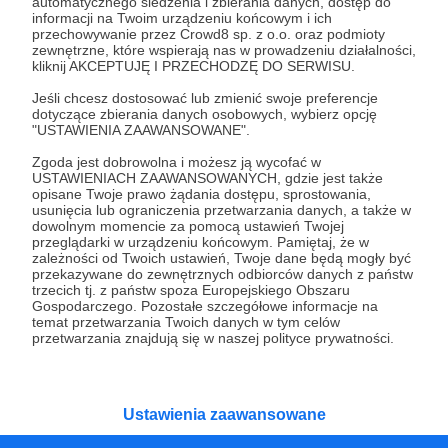
automatycznego śledzenia i zbierania danych, dostęp do
W Patronite od 01.11.2020
informacji na Twoim urządzeniu końcowym i ich
przechowywanie przez Crowd8 sp. z o.o. oraz podmioty
zewnętrzne, które wspierają nas w prowadzeniu działalności,
Patronatów:
0
kliknij AKCEPTUJĘ I PRZECHODZĘ DO SERWISU.
Miesięczne wsparcie:
0 zł
Jeśli chcesz dostosować lub zmienić swoje preferencje
dotyczące zbierania danych osobowych, wybierz opcję
Łączne wsparcie:
1067 zł
"USTAWIENIA ZAAWANSOWANE".
Zgoda jest dobrowolna i możesz ją wycofać w
USTAWIENIACH ZAAWANSOWANYCH, gdzie jest także
Kategorie
opisane Twoje prawo żądania dostępu, sprostowania,
usunięcia lub ograniczenia przetwarzania danych, a także w
O Patronite
dowolnym momencie za pomocą ustawień Twojej
Dodatkowe produkty
przeglądarki w urządzeniu końcowym. Pamiętaj, że w
zależności od Twoich ustawień, Twoje dane będą mogły być
Pomoc
przekazywane do zewnętrznych odbiorców danych z państw
trzecich tj. z państw spoza Europejskiego Obszaru
Gospodarczego. Pozostałe szczegółowe informacje na
temat przetwarzania Twoich danych w tym celów
przetwarzania znajdują się w naszej polityce prywatności.
Regulamin
Polityka prywatności
Patronite Commons
Warunki korzystania z serwisu
Ustawienia zaawansowane