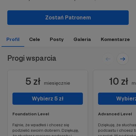
Zostań Patronem
Profil
Cele
Posty
Galeria
Komentarze
Progi wsparcia
5 zł
10 zł
miesięcznie
m
Wybierz 5 zł
Wybierz
Foundation Level
Advanced Level
Fajnie, że wpadłeś i chcesz się
Dziękuję, że słuch
podzielić swoim dobrem. Dziękuję,
podcastu i chcesz by
że słuchasz mojego podcastu i
rozwijał. W podzięk