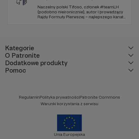
Naczelny polski Tifoso, członek #teamLH
(podobno nieironicznie), autor i prowadzący
Rajdy Formuły Pierwszej – najlepszego kanału
YouTube o F1 w Polsce (potwierdzone
niezależnymi badaniami).
Kategorie
O Patronite
Dodatkowe produkty
Pomoc
Regulamin
Polityka prywatności
Patronite Commons
Warunki korzystania z serwisu
Unia Europejska