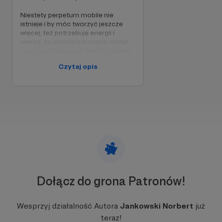
Niestety perpetum mobile nie
istnieje i by móc tworzyć jeszcze
więcej, też potrzebuję energii i
wierzę, że jesteście w stanie oddać
tyle co przyjmujecie. Niech zadziała
fizyka, tak by powstawały dwa odcinki
Czytaj opis
w miesiącu :)
Zobacz webinar poświęcony pracy testera i jak
zacząć. Łącznie wysłuchało go ponad
TYSIĄC
OSÓB!!!
Kolejne odcinki
możemy stworzyć
razem!
Dołącz do grona Patronów!
W tym miejscu powinna być zewnętrzna
treść
Wesprzyj działalność Autora
Jankowski Norbert
już
teraz!
Aby zobaczyć treść musisz zmienić ustawienia