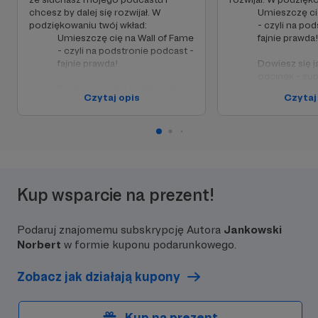
chcesz by dalej się rozwijał. W
Umieszczę ci
podziękowaniu twój wkład:
- czyli na po
Umieszczę cię na Wall of Fame
fajnie prawda!
- czyli na podstronie podcast -
fajnie prawda!
Dowiesz się j
odcinek - sup
Dowiesz się jaki będzie kolejny
Czytaj opis
Czytaj
odcinek - super!
Będziesz móg
temat - fanta
Będziesz mógł zgłosić własny
temat - fantastycznie!
Dostaniesz 
kulis
powstaw
wybornie!
Kup wsparcie na prezent!
Podaruj znajomemu subskrypcję Autora
Jankowski
Norbert
w formie kuponu podarunkowego.
Zobacz jak działają kupony
Kup na prezent