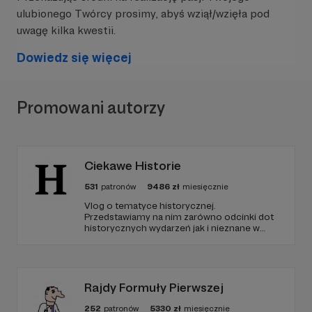
ulubionego Twórcy prosimy, abyś wziął/wzięła pod
Jak widać, nie rzucam słów na wiatr i plan jest
uwagę kilka kwestii.
relaizowany.
Dowiedz się więcej
Podziękowania od słuchaczy:
Promowani autorzy
Ciekawe Historie
531
patronów
9486
zł
miesięcznie
Vlog o tematyce historycznej.
Przedstawiamy na nim zarówno odcinki dot
historycznych wydarzeń jak i nieznane w
polskim YouTube tłumaczenia materiałów
źródłowych .
Rajdy Formuły Pierwszej
252
patronów
5330
zł
miesięcznie