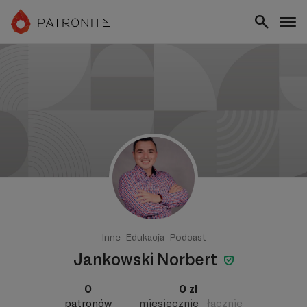
Inne
Edukacja
Podcast
Jankowski Norbert
0
0 zł
patronów
miesięcznie
łącznie