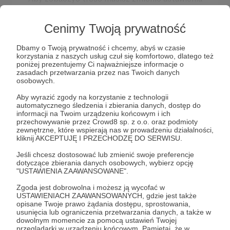
polityki prywatności
Rozwiń opis
Cenimy Twoją prywatność
Dbamy o Twoją prywatność i chcemy, abyś w czasie
korzystania z naszych usług czuł się komfortowo, dlatego też
poniżej prezentujemy Ci najważniejsze informacje o
Słuchaj w Patronite Audio!
zasadach przetwarzania przez nas Twoich danych
osobowych.
Jestem Testerem prawie od dziesięciu lat.
Nie
Słuchaj
Jankowski Norbert
w aplikacji Patronite
Aby wyrazić zgody na korzystanie z technologii
skończyłem żadnej szkoły o kierunku
automatycznego śledzenia i zbierania danych, dostęp do
Audio.
informatycznym
, a zaraz po studiach
informacji na Twoim urządzeniu końcowym i ich
Pobierz aplikację na swój telefon lub słuchaj w
przechowywanie przez Crowd8 sp. z o.o. oraz podmioty
medycznych,
zmieniłem ścieżkę kariery.
przeglądarce.
zewnętrzne, które wspierają nas w prowadzeniu działalności,
kliknij AKCEPTUJĘ I PRZECHODZĘ DO SERWISU.
Wszystkiego nauczyłem się sam, a
wiedzę
poparłem certyfikatami.
Dziś
chcę się
Jeśli chcesz dostosować lub zmienić swoje preferencje
dotyczące zbierania danych osobowych, wybierz opcję
podzielić swoją wiedzą
na temat testowania z
"USTAWIENIA ZAAWANSOWANE".
wami, dlatego stworzyłem pierwszy w Polsce
podcast poświęcony testowaniu.
Zgoda jest dobrowolna i możesz ją wycofać w
USTAWIENIACH ZAAWANSOWANYCH, gdzie jest także
Słuchaj
opisane Twoje prawo żądania dostępu, sprostowania,
Wszystko robię sam
, co niesie ze sobą pewne
usunięcia lub ograniczenia przetwarzania danych, a także w
ograniczenia.
Jeżeli mi pomożecie
, będę mógł
dowolnym momencie za pomocą ustawień Twojej
dostarczać jeszcze więcej ciekawej treści,
które
przeglądarki w urządzeniu końcowym. Pamiętaj, że w