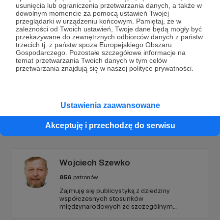
Dołącz do grona Patronów!
usunięcia lub ograniczenia przetwarzania danych, a także w
dowolnym momencie za pomocą ustawień Twojej
przeglądarki w urządzeniu końcowym. Pamiętaj, że w
Wesprzyj działalność Autora
Piotrek Czarniecki
zależności od Twoich ustawień, Twoje dane będą mogły być
podcast
już teraz!
przekazywane do zewnętrznych odbiorców danych z państw
trzecich tj. z państw spoza Europejskiego Obszaru
Gospodarczego. Pozostałe szczegółowe informacje na
temat przetwarzania Twoich danych w tym celów
Zostań Patronem
przetwarzania znajdują się w naszej polityce prywatności.
Ustawienia zaawansowane
Promowani autorzy
Akceptuję i przechodzę do serwisu
Wojciech Szewko
856
patronów
Zajmuję się publicystyką z dziedziny
współczesnych stosunków
międzynarodowych ze szczególnym
uwzględnieniem Bliskiego Wschodu,