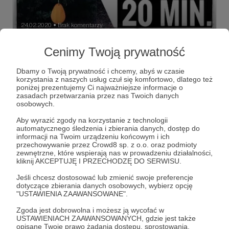
24.02.2020
Brak komentarzy
●
20 minut spokoju :-)
Cenimy Twoją prywatność
Każda pomoc, jaką dostaję od moich Superbohaterów
przekłada się na mój spokój w pracy i życiu. W taki sposób
Dbamy o Twoją prywatność i chcemy, abyś w czasie
chcę dać trochę spokoju Wam i każdemu, kto go
korzystania z naszych usług czuł się komfortowo, dlatego też
potrzebuje. Niech wszystkie istoty będą szczęśliwe.
poniżej prezentujemy Ci najważniejsze informacje o
muzyka
dźwięki
relaksacja
zasadach przetwarzania przez nas Twoich danych
osobowych.
Aby wyrazić zgody na korzystanie z technologii
automatycznego śledzenia i zbierania danych, dostęp do
informacji na Twoim urządzeniu końcowym i ich
przechowywanie przez Crowd8 sp. z o.o. oraz podmioty
zewnętrzne, które wspierają nas w prowadzeniu działalności,
kliknij AKCEPTUJĘ I PRZECHODZĘ DO SERWISU.
Jeśli chcesz dostosować lub zmienić swoje preferencje
dotyczące zbierania danych osobowych, wybierz opcję
"USTAWIENIA ZAAWANSOWANE".
Zgoda jest dobrowolna i możesz ją wycofać w
USTAWIENIACH ZAAWANSOWANYCH, gdzie jest także
opisane Twoje prawo żądania dostępu, sprostowania,