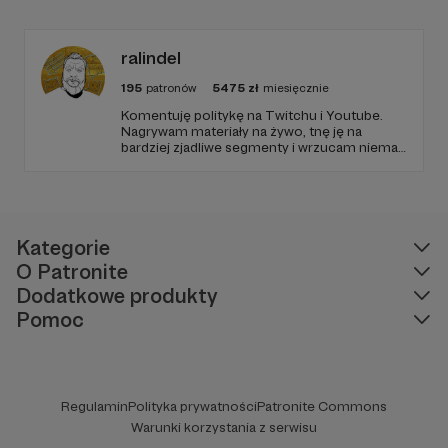
problematyki Islamu oraz bezpieczeństwa
międzynarodowego i wewnętrznego.
ralindel
195
patronów
5475
zł
miesięcznie
Komentuję politykę na Twitchu i Youtube.
Nagrywam materiały na żywo, tnę ję na
bardziej zjadliwe segmenty i wrzucam niemal
codziennie na kanał. Kiedy nie zajmujemy się
polityką i tematami lewicowymi, jaramy się
kulturą, gadamy o grach i planszówkach,
które są moją pasją.
Kategorie
O Patronite
Dodatkowe produkty
Pomoc
Regulamin
Polityka prywatności
Patronite Commons
Warunki korzystania z serwisu